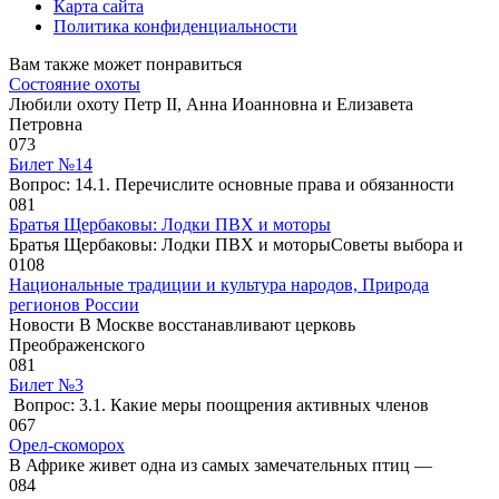
Карта сайта
Политика конфиденциальности
Вам также может понравиться
Состояние охоты
Любили охоту Петр II, Анна Иоанновна и Елизавета
Петровна
0
73
Билет №14
Вопрос: 14.1. Перечислите основные права и обязанности
0
81
Братья Щербаковы: Лодки ПВХ и моторы
Братья Щербаковы: Лодки ПВХ и моторыCоветы выбора и
0
108
Национальные традиции и культура народов, Природа
регионов России
Новости В Москве восстанавливают церковь
Преображенского
0
81
Билет №3
Вопрос: 3.1. Какие меры поощрения активных членов
0
67
Орел-скоморох
В Африке живет одна из самых замечательных птиц —
0
84