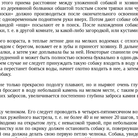
 этого приема расстояние между уложенной собакой и хозяи
ь из деревянной болванки обшитой толстым слоем тряпки или 
ски» должно производиться после окончательного освоения
 одновременным поднятием руки вверх. Потом дают собаке обню
омандой «ищи» посылают ее в поиск. После нахождения собак
, т. е. в другой комнате, за какой-либо загородкой, или кустами
го возраста, в теплые летние дни на мелких водоемах с отлог
рядом с берегом, возьмет ее в зубы и принесет хозяину. В дал
палки, а затем уже доплывала бы за ней. Некоторые спаниели оч
атруднений и может быть полностью освоена буквально в один-два
м случае не следует принуждать такую собаку входить в воду на
а перестанет бояться воды, начнет охотно входить в нее, а зате
обаку.
 только прекрасно подолгу плавают, но и ныряют очень глуб
и бросают в воду небольшой камень на мелком месте, с таким р
х забросов, увеличивается постепенно глубина заброса камня в
 челноком. Его следует проводить в четырех-пятимесячном возра
ах ружейного выстрела, т. е. не более 40 и не менее 20 шагов
ходимо на открытом лугу, с невысокой травой, при небольшом 
вистку или по окрику должен остановить собаку и, повернувшис
рой она должна делать свою первую петлю челнока. Собака, увид