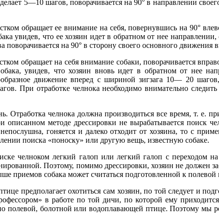
делает 5—10 шагов, поворачивается на 90° в направлении своего
истком обращает ее внимание на себя, повернувшись на 90° вле
бака увидев, что ее хозяин идет в обратном от нее направлении,
а поворачивается на 90° в сторону своего основного движения в
стком обращает на себя внимание собаки, поворачивается вправ
обака, увидев, что хозяин вновь идет в обратном от нее нап
ообразное движение вперед с шириной зигзага 10— 20 шагов,
ов. При отработке челнока необходимо внимательно следить и
ь. Отработка челнока должна производиться все время, т. е. при
 при описанном методе дрессировки не вырабатывается поиск че
 непослушна, гоняется и далеко отходит от хозяина, то с прим
авлении поиска «поноску» или другую вещь, известную собаке.
ске челноком легкий галоп или легкий галоп с переходом на 
енированной. Поэтому, помимо дрессировки, хозяин не должен за
ыше приемов собака может считаться подготовленной к полевой 
птице предполагает охотиться сам хозяин, по той следует и подг
рофессором» в работе по той дичи, по которой ему приходится
по полевой, болотной или водоплавающей птице. Поэтому мы ре