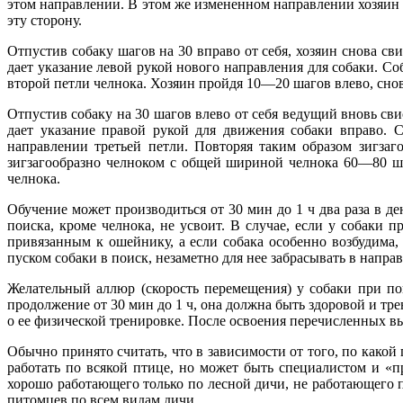
этом направлении. В этом же измененном направлении хозяин 
эту сторону.
Отпустив собаку шагов на 30 вправо от себя, хозяин снова св
дает указание левой рукой нового направления для собаки. Со
второй петли челнока. Хозяин пройдя 10—20 шагов влево, снов
Отпустив собаку на 30 шагов влево от себя ведущий вновь сви
дает указание правой рукой для движения собаки вправо. С
направлении третьей петли. Повторяя таким образом зигзаг
зигзагообразно челноком с общей шириной челнока 60—80 шаг
челнока.
Обучение может производиться от 30 мин до 1 ч два раза в ден
поиска, кроме челнока, не усвоит. В случае, если у собаки
привязанным к ошейнику, а если собака особенно возбудима,
пуском собаки в поиск, незаметно для нее забрасывать в напр
Желательный аллюр (скорость перемещения) у собаки при пои
продолжение от 30 мин до 1 ч, она должна быть здоровой и тр
о ее физической тренировке. После освоения перечисленных в
Обычно принято считать, что в зависимости от того, по какой 
работать по всякой птице, но может быть специалистом и «п
хорошо работающего только по лесной дичи, не работающего 
питомцев по всем видам дичи.