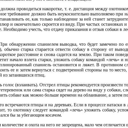
 должна проводиться накоротке, т. е. дистанция между охотнико
вное требование должно быть неукоснительно выполняемо при нат
танавливать ее, как только наблюдение за ней станет затруднит
 аллюр и окончательно скроется из виду. При частых остановках 
е. Необходимо учесть, что отдачу приказания и отзыв собаки в л
 При обнаружении спаниелем выводка, что будет замечено по 
, обычно старка старается отвести собаку в сторону от вывод
короткое расстояние и снова садится на землю. При таком пове
етит начало взлета старки, уложить собаку командой «лечь» и ни
иплинированный спаниель остановится и ляжет. В противном сл
коить ее и затем вернуться с подветренной стороны на то место
й из затаившихся птиц.
 голос (взлаивать). Отстрел птицы рекомендуется произвести то
тетеревенок или сама старка сядет на дерево на виду у собаки, сл
вить собаке как можно больше времени на облаивание, а затем по
сто встречаются птицы и на деревьях. Если в процессе натаски в
, то охотнику следует командой «лечь» уложить собаку, успоко
нался бы за убегающим косачом.
 количестве и охота на него не запрещена, мало чем отличается о