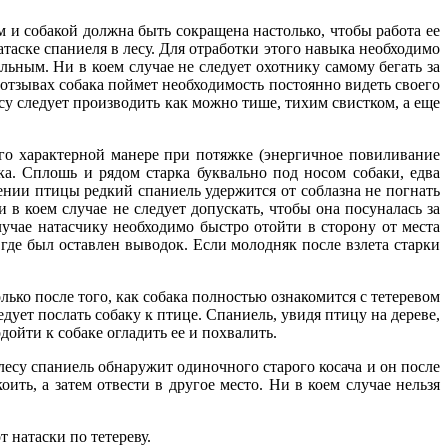
м и собакой должна быть сокращена настолько, чтобы работа ее
аске спаниеля в лесу. Для отработки этого навыка необходимо
ельным. Ни в коем случае не следует охотнику самому бегать за
и отзывах собака поймет необходимость постоянно видеть своего
есу следует производить как можно тише, тихим свистком, а еще
его характерной манере при потяжке (энергичное повиливание
ка. Сплошь и рядом старка буквально под носом собаки, едва
дении птицы редкий спаниель удержится от соблазна не погнать
 в коем случае не следует допускать, чтобы она посуналась за
учае натасчику необходимо быстро отойти в сторону от места
, где был оставлен выводок. Если молодняк после взлета старки
лько после того, как собака полностью ознакомится с тетеревом
едует послать собаку к птице. Спаниель, увидя птицу на дереве,
дойти к собаке огладить ее и похвалить.
 лесу спаниель обнаружит одиночного старого косача и он после
ить, а затем отвести в другое место. Ни в коем случае нельзя
т натаски по тетереву.