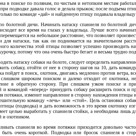
ы она в поиске по полянам, по чистым и нетопким местам работ
при подводке давала голос и делала прыжок; после подъема птицы
только по команде «дай» и найденную птицу подавала владельцу в
по болотной дичи. Начинать натаску спаниеля по болотной дичи
исходит все время на глазах у владельца. Лучше всего начинат
и перемещается на небольшое расстояние, что позволяет произвес
н для натаски, так как он поднимается на значительном расс
ного количества этой птицы позволяет успешно производить на
урочку, потому что она очень быстро бегает и весьма трудно по
одить натаску собаки на болоте, следует определить направление
жить собаку, отойти от нее в сторону шагов на 10, дать коман
ка пойдет в поиск, охотник, двигаясь медленно против ветра, в
ь слишком широким поиском и далеко отходит от охотника, н
ение в обратную сторону. При слишком узком поиске и пр
й и командой «вперед» принудить собаку расширить поиск и п
ремя потяжки, изменит направление в сторону нахождения птицы
ешительную команду «лечь» или «стой». Цель остановки собак
 птицы (подводка) и дать возможность в это время охотнику из
меет целью выработать у спаниеля стойки, а необходима лишь 
й и охотником.
ливать спаниеля во время потяжки приходится довольно часто
 быть очень короткой. Подводка или бросок спаниеля в сто