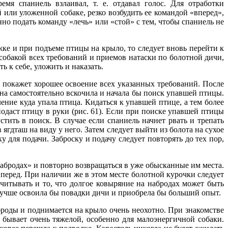
мя спаниель взлаивал, т. е. отдавал голос. Для отработки
 или уложенной собаке, резко возбудить ее командой «вперед»,
о подать команду «лечь» или «стой» с тем, чтобы спаниель не
жке и при подъеме птицы на крыло, то следует вновь перейти к
собакой всех требований и приемов натаски по болотной дичи,
ь к себе, уложить и наказать.
 и покажет хорошее освоение всех указанных требований. После
она самостоятельно вскочила и начала бы поиск упавшей птицы.
ение куда упала птица. Кидаться к упавшей птице, а тем более
 подаст птицу в руки (рис. 61). Если при поиске упавшей птицы
устить в поиск. В случае если спаниель начнет рвать и трепать
 ягдташ на виду у него. Затем следует выйти из болота на сухое
у для подачи. Заброску и подачу следует повторять до тех пор,
набродах» и повторно возвращаться в уже обысканные им места.
 вперед. При наличии же в этом месте болотной курочки следует
учитывать и то, что долгое ковыряние на набродах может быть
а лучше освоила бы повадки дичи и приобрела бы больший опыт.
аброды и поднимается на крыло очень неохотно. При знакомстве
 бывает очень тяжелой, особенно для малоэнергичной собаки.