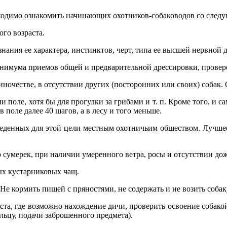
бходимо ознакомить начинающих охотников-собаководов со сле
ого возраста.
нания ее характера, инстинктов, черт, типа ее высшей нервной д
минимума приемов общей и предварительной дрессировки, провер
диночестве, в отсутствии других (посторонних или своих) собак.
и поле, хотя бы для прогулки за грибами и т. п. Кроме того, и са
в поле далее 40 шагов, а в лесу и того меньше.
отведенных для этой цели местным охотничьим обществом. Лучшее
 до сумерек, при наличии умеренного ветра, росы и отсутствии до
ных кустарниковых чащ.
. Не кормить пищей с пряностями, не содержать и не возить соба
 места, где возможно нахождение дичи, проверить освоение соба
льцу, подачи заброшенного предмета).