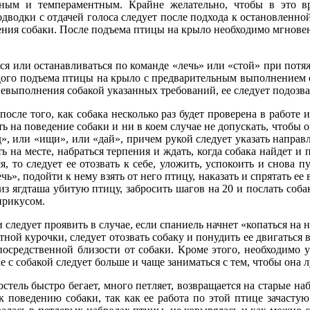
ным и темпераментным. Крайне желательно, чтобы в это вре
дводки с отдачей голоса следует после подхода к остановленной
ния собаки. После подъема птицы на крыло необходимо мгновенн
ться или останавливаться по команде «лечь» или «стой» при потя
ждого подъема птицы на крыло с предварительным выполнением 
невыполнения собакой указанных требований, ее следует подозват
осле того, как собака несколько раз будет проверена в работе
 на поведение собаки и ни в коем случае не допускать, чтобы 
, или «ищи», или «дай», причем рукой следует указать направл
ь на месте, набраться терпения и ждать, когда собака найдет и
я, то следует ее отозвать к себе, уложить, успокоить и снова п
», подойти к нему взять от него птицу, наказать и спрятать ее в
из ягдташа убитую птицу, забросить шагов на 20 и послать собак
прикусом.
следует проявить в случае, если спаниель начнет «копаться на 
отной курочки, следует отозвать собаку и понудить ее двигаться
епосредственной близости от собаки. Кроме этого, необходимо 
ае с собакой следует больше и чаще заниматься с тем, чтобы он
остель быстро бегает, много петляет, возвращается на старые н
к поведению собаки, так как ее работа по этой птице зачастую