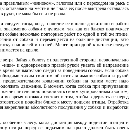
ала правильным «челноком», галопом или с переходом на рысь с
 оставалась на месте и не гнала ее; после выстрела оставалась
 руки, не мяла бы ее и не рвала.
 следует тогда, когда наличие ее вполне достаточно и работа
ь знакомство собаки с дупелем, так как он близко подпускает
ти собаке несколько повторных работ по одной и той же птице.
тоянии от собаки и перемещается на большие дистанции, зато
таску спаниелей и по ней. Менее пригодной к натаске следует
днимается на крыло.
 ветра. Зайдя к болоту с подветренной стороны, первоначально
ду «ищи» и одновременно правой рукой указать ей направление
се время внимательно следит за поведением собаки. Если собака
еобходимо тихим свистом обратить внимание собаки и рукой
и продолжительном ковырянии собаки на одном месте надо
родолжать движение. В момент, когда собака при причуивании
 и начнет интенсивно повиливать своим купированным хвостом,
и во время потяжки состоит в том, чтобы задержать ее перед
готовиться и подойти ближе к месту подъема птицы. Отработка
для закрепления абсолютного послушания у собаки и выработки
, особенно в лесу, когда дистанция между поднятой птицей и
рону птицы перед ее подъемом на крыло должен быть очень