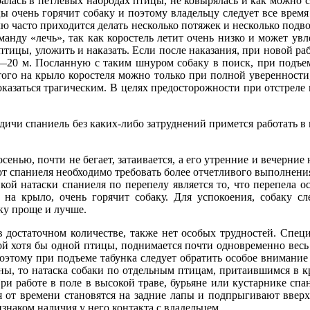
алась в петлевых набродах птицы, не ковырялась и как можно с
ы очень горячит собаку и поэтому владельцу следует все время у
ю часто приходится делать несколько потяжек и несколько подво
анду «лечь», так как коростель летит очень низко и может увл
 птицы, уложить и наказать. Если после наказания, при новой раб
—20 м. Посланную с таким шнуром собаку в поиск, при подъеме
ого на крыло коростеля можно только при полной уверенности, 
азаться трагическим. В целях предосторожности при отстреле ко
ичи спаниель без каких-либо затруднений примется работать в п
осенью, почти не бегает, затаивается, а его утренние и вечерние
от спаниеля необходимо требовать более отчетливого выполнения
кой натаски спаниеля по перепелу является то, что перепела
на крыло, очень горячит собаку. Для успокоения, собаку сл
ку проще и лучше.
 в достаточном количестве, также нет особых трудностей. Специ
й хотя бы одной птицы, поднимается почти одновременно весь т
Поэтому при подъеме табунка следует обратить особое внимание
оны, то натаска собаки по отдельным птицам, притаившимся в кр
ри работе в поле в высокой траве, бурьяне или кустарнике спа
 от времени становятся на задние лапы и подпрыгивают вверх 
изнаком наличия у него контакта с владельцем.