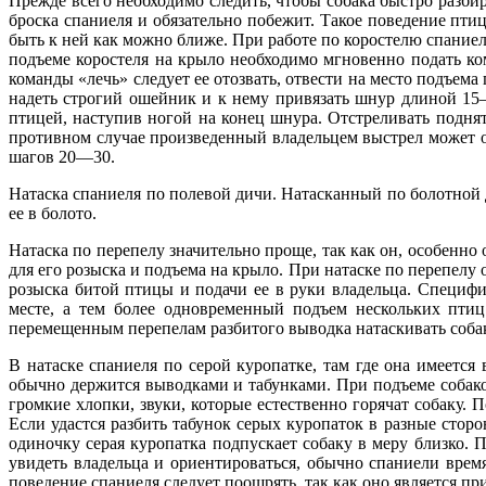
Прежде всего необходимо следить, чтобы собака быстро разбир
броска спаниеля и обязательно побежит. Такое поведение птиц
быть к ней как можно ближе. При работе по коростелю спаниел
подъеме коростеля на крыло необходимо мгновенно подать ком
команды «лечь» следует ее отозвать, отвести на место подъема
надеть строгий ошейник и к нему привязать шнур длиной 15
птицей, наступив ногой на конец шнура. Отстреливать поднят
противном случае произведенный владельцем выстрел может ок
шагов 20—30.
Натаска спаниеля по полевой дичи. Натасканный по болотной д
ее в болото.
Натаска по перепелу значительно проще, так как он, особенно 
для его розыска и подъема на крыло. При натаске по перепелу 
розыска битой птицы и подачи ее в руки владельца. Специфи
месте, а тем более одновременный подъем нескольких птиц 
перемещенным перепелам разбитого выводка натаскивать соба
В натаске спаниеля по серой куропатке, там где она имеется
обычно держится выводками и табунками. При подъеме собако
громкие хлопки, звуки, которые естественно горячат собаку. 
Если удастся разбить табунок серых куропаток в разные стор
одиночку серая куропатка подпускает собаку в меру близко. П
увидеть владельца и ориентироваться, обычно спаниели время
поведение спаниеля следует поощрять, так как оно является пр