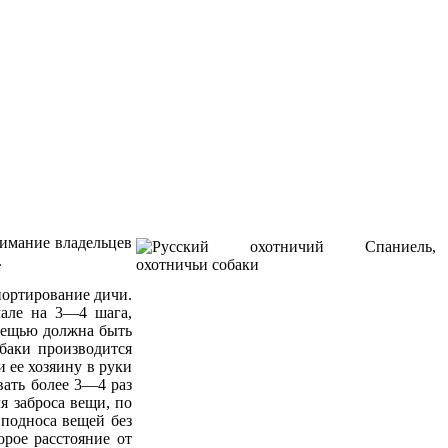
нимание владельцев
.
ортирование дичи.
чале на 3—4 шага,
 вещью должна быть
баки производится
и ее хозяину в руки
вать более 3—4 раз
ля заброса вещи, по
 подноса вещей без
орое расстояние от