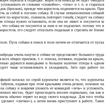
корее перешла к подводке. Коростель никогда не будет ожидать
спокаивать ее словами «спокойно», «тихо» и т. п. и стараться
док (бросков), прежде чем коростель поднимется на крыло. При
ечь за собой в погоню собаку. В случае невыполнения собакой
оте по коростелю, спаниель повторит гоньбу, следует на собаку
 птицы нужно остановить, если она не ляжет и посунется за
что собака не посунется за ним и не подскочит, потому что в
ростеля, его следует отпускать подальше и стрелять не ближе
оле. Пуск собаки в поиск в поле ничем не отличается от пуска
 наброды очень пахучи и собаке не представляет большого труда
 всех общих приемов, т. е. поиска, потяжки, подъема на крыло,
 осенью держатся выводками и большое наличие птицы в одном
едует чаще останавливать и укладывать. Зато при работе по
фикой натаски по серой куропатке является то, что куропатка
абунок, издавая при этом крыльями очень резкие, похожие на
 на собаку и вовремя уложить ее командой «лечь» и успокоить.
епких местах, будет происходить вполне нормально, так как в
ниель обычно теряет из виду своего владельца. Для того чтобы
(делают «свечки»), а затем вновь приступают к работе. Такое