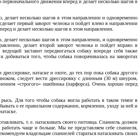
 первоначального движения вперед и делает несколько шагов в
во, делает несколько шагов в этом направлении и одновременно
 сделает первый заворот челнока и пойдет влево в направлении
перед и делает несколько шагов в этом направлении.
о, делает несколько шагов в этом направлении, и одновременно
равлении, делает второй заворот челнока и пойдет вправо в
 ведущий заставит передвигаться собаку впереди себя также
 добиваться того, чтобы собака поворачивалась на заворотах
 дрессировке, натаске и охоте, до тех пор пока собака другого
лноком, следует вести дрессировку с длинным (30 м) шнуром,
енением «строгого» ошейника (парфорса). Очень хорошо перед
рысь. Для того чтобы собака могла работать в таком темпе в
бывать о ее правильном содержании, кормлении, уходу за ней и
натаске.
отавливать, т. е. натаскивать своего питомца. Спаниель должен
 работать чаще и больше. Мы не представляем себе спаниеля,
комендуем владельцам спаниелей стараться натаскивать своих