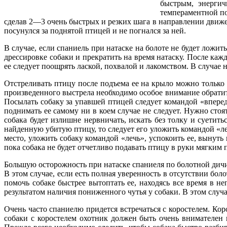
быстрым, энергич
темпераментной по
сделав 2—3 очень быстрых и резких шага в направлении движе
посунулся за поднятой птицей и не погнался за ней.
В случае, если спаниель при натаске на болоте не будет ложи
дрессировке собаки и прекратить на время натаску. После ка
ее следует поощрять лаской, похвалой и лакомством. В случае 
Отстреливать птицу после подъема ее на крыло можно только п
произведенного выстрела необходимо особое внимание обратить
Посылать собаку за упавшей птицей следует командой «вперед»
поднимать ее самому ни в коем случае не следует. Нужно стоят
собака будет излишне нервничать, искать без толку и суетитьс
найденную убитую птицу, то следует его уложить командой «лечь
место, уложить собаку командой «лечь», успокоить ее, вынуть 
пока собака не будет отчетливо подавать птицу в руки мягким 
Большую осторожность при натаске спаниеля по болотной дичи 
В этом случае, если есть полная уверенность в отсутствии бол
помочь собаке быстрее вытоптать ее, находясь все время в н
результатом наличия пониженного чутья у собаки. В этом случ
Очень часто спаниелю придется встречаться с коростелем. Кор
собаки с коростелем охотник должен быть очень внимателен 