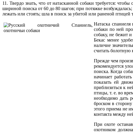
11. Твердо знать, что от натасканной собаки требуется: чтоб
шириной поиска от 60 до 80 шагов; при потяжке возбуждалась; 
лежать или стоять; шла в поиск за убитой или раненой птицей 
Натаска спаниеля 
собаки по ней про
собаку, не бежит 
Бекас менее удобе
наличие значитель
считать болотную к
Прежде чем произв
рекомендуется уло
поиска. Когда соба
начинает работат
показать ей движ
приблизиться к не
птицы, т. е. во в
необходимо дать р
броском в сторону
этого приема не и
контакта между не
При охоте останав
охотником должна