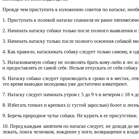
Прежде чем приступить к изложению советов по натаске, нео
1. Приступать к полевой натаске спаниеля не ранее пятимесячн
2. Начинать натаску собаки только после полного выявления и з
3. Начинать натаску только после полного освоения собакой 
4. Как правило, натаскивать собаку следует только самому, в о
5. Натаскиваемую собаку не позволять брать кому-либо в лес ил
и предоставлять ее самой себе. Нельзя отпускать от себя собаку 
6. Натаску собаки следует производить в сроки и в местах, 
это время выводки молодняка уже достаточно взматереют.
7. Натаску следует начинать утром с 5 до 9 ч и вечером с 18 ч
8. Избегать топких и крепких (с густой зарослью) болот и лес
9. Беречь природное чутье собаки. Не курить в ее присутствии
10. Перед каждым занятием по натаске следует, не доходя до
лежать, поиск челноком, хождение у ноги, возвращение к владе