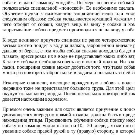
собаки и дают команду «подай». По мере освоения собакой
пользоваться специальной «поноской». Ее необходимо сделат
Обучение щенка к нахождению запрятанной вещи или «поно
следующим образом: собака укладывается командой «лежать» с
чего отходят от собаки, кладут вещь на виду у собаки и к
запрятывание любого предмета производится не на виду у собаки
К воде начинают приучать спаниеля не ранее четырехмесячно
весьма охотно пойдет в воду за палкой, заброшенной вначале 
дальше от берега, с тем чтобы собака сначала доходила бы до 
плавать, дрессировка их в воде не представляет каких-либо з
К таким собакам необходим очень осторожный подход. Ни в кое
ласки, поощрения хозяин может добиться того, что такая собак
много раз повторять заброс палки в водоем и посылать за ней с
Некоторые спаниели, имеющие врожденную любовь к воде, не
нырянию тоже не представляет большого труда. Для этой цел
окунув только конец морды. После нескольких повторений таки
делается настоящим водолазом.
Приемом очень важным для охоты является приучение к поиску
двигающегося вперед по прямой хозяина, должна быть в предел
нахождения птицы. Производить обучение собаки поиску необ
собаку по команде «иди» шагов на 10—20 вперед, хозяин по с
указание собаке правой рукой в ту (правую) сторону, в кото