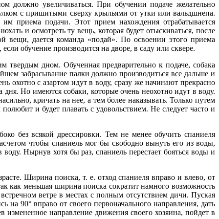
ном должно увеличиваться. При обучении подаче желательно
чулком с пришитыми сверху крыльями от утки или вальдшнепа.
 им приема подачи. Этот прием нахождения отрабатывается
хать и осмотреть ту вещь, которая будет отыскиваться, после
ой вещи, дается команда «подай». По освоении этого приема
, если обучение производится на дворе, в саду или сквере.
им твердым дном. Обученная предварительно к подаче, собака
ьнейшем забрасывание палки должно производиться все дальше и
ень охотно с азартом идут в воду, сразу же начинают прекрасно
 дня. Но имеются собаки, которые очень неохотно идут в воду.
сильно, кричать на нее, а тем более наказывать. Только путем
м полюбит и будет плавать с удовольствием. Не следует часто и
око без всякой дрессировки. Тем не менее обучить спаниеля
асчетом чтобы спаниель мог бы свободно вынуть его из воды,
 воду. Нырнув хотя бы раз, спаниель перестает бояться воды и
сте. Ширина поиска, т. е. отход спаниеля вправо и влево, от
, так как меньшая ширина поиска сократит намного возможность
встречном ветре в местах с полным отсутствием дичи. Пуская
ь на 90° вправо от своего первоначального направления, дать
ев измененное направление движения своего хозяина, пойдет в