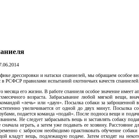
паниеля
7.06.2014
ифике дрессировки и натаски спаниелей, мы обращаем особое в
с в РСФСР правилами испытаний охотничьих качеств спаниелей
о месяца его жизни. В работе спаниеля особое значение имеет
ап
хмесячного возраста. Забрасывание любой мягкой вещи, вна
а командой «лечь» или «даун». Посылка собаки за заброшенной
степенно увеличивается от одной до двух минут. Посылка со
 зубами, подается команда «подай». После подноса вещи и подач
анием. Не следует забрасывать вещь и заставлять собаку пода
 сначала играть, а затем уже подавать ее хозяину. Расстояние д
ременно с забросом необходимо практиковать обучение собаки
рдой кладут вещь, подлежащую подаче. Затем отходят на некот