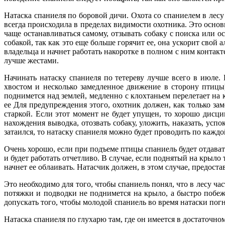
Натаска спаниеля по боровой дичи. Охота со спаниелем в лесу
всегда происходила в пределах видимости охотника. Это осно
чаще останавливаться самому, отзывать собаку с поиска или ос
собакой, так как это еще больше горячит ее, она ускорит свой
владельца и начнет работать накоротке в полном с ним контакт
лучше жестами.
Начинать натаску спаниеля по тетереву лучше всего в июле.
хвостом и несколько замедленное движение в сторону птицы)
поднимется над землей, медленно с клохтаньем перелетает на 
ее Для предупреждения этого, охотник должен, как только зам
старкой. Если этот момент не будет упущен, то хорошо дисц
нахождения выводка, отозвать собаку, уложить, наказать, успо
затаился, то натаску спаниеля можно будет проводить по каждо
Очень хорошо, если при подъеме птицы спаниель будет отдавать
и будет работать отчетливо. В случае, если поднятый на крыло 
начнет ее облаивать. Натасчик должен, в этом случае, предоста
Это необходимо для того, чтобы спаниель понял, что в лесу ча
потяжки и подводки не поднимется на крыло, а быстро побежит
допускать того, чтобы молодой спаниель во время натаски пог
Натаска спаниеля по глухарю там, где он имеется в достаточном