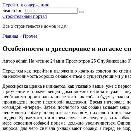
Перейти к содержанию
Search for:
Строительный портал
Все о строительстве домов и дач
Главная
»
Прочее
Особенности в дрессировке и натаске с
Автор
admin
На чтение
24 мин
Просмотров
25
Опубликовано
0
Перед тем как перейти к изложению кратких советов по спец
на необходимость хорошо ознакомиться с существующими у на
Дрессировка щенка начинается, как указано выше, уже с первог
Приучение к подаче вещей дома можно начинать уже с дву
необходимо производить после того как собака будет уложен
произведена после некоторой выдержки. Время интервала по
командой «вперед». Затем, после того как собака возьмет вещь
необходимо собаку поощрить лакомством, похвалой и поглажив
подряд. Кроме того, ни в коем случае не следует давать собаке
мере освоения собакой приема, должно увеличиваться. Однов
заброса, для чего сначала укладывают собаку, а перед ее мо