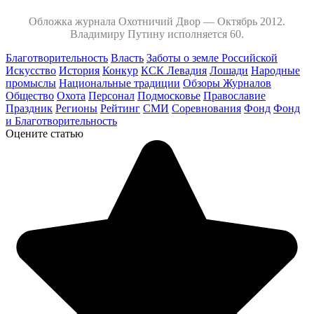
Обложка журнала Охотничий Двор — Октябрь 2012.
Владимиру Путину исполняется 60.
Благотворительность
Власть
Заботы о земле Российской
Искусство
История
Конкур
КСК Левадия
Лошади
Народные
промыслы
Национальные традиции
Обзоры Журналов
Общество
Охота
Персонал
Подмосковье
Православие
Праздник
Регионы
Рейтинг
СМИ
Соревнования
Фонд
Фонд
и Благотворительность
Оцените статью