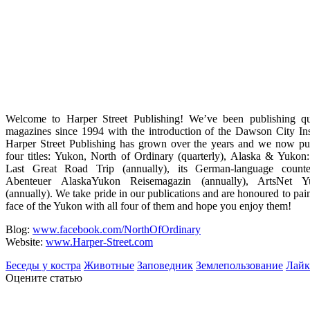
Welcome to Harper Street Publishing! We’ve been publishing qu
magazines
since 1994 with the introduction of the Dawson City Ins
Harper Street Publishing has grown over the years and we now pu
four titles: Yukon, North of Ordinary (quarterly), Alaska & Yukon
Last Great Road Trip (annually), its German-language counte
Abenteuer AlaskaYukon Reisemagazin (annually), ArtsNet Y
(annually). We take pride in our publications and are honoured to pain
face of the Yukon with all four of them and hope you enjoy them!
Blog:
www.facebook.com/NorthOfOrdinary
Website:
www.Harper-Street.com
Беседы у костра
Животные
Заповедник
Землепользование
Лайк
Оцените статью