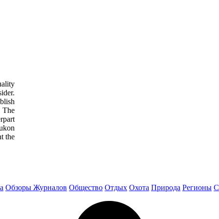
ality
ider.
blish
: The
rpart
ukon
t the
а
Обзоры Журналов
Общество
Отдых
Охота
Природа
Регионы