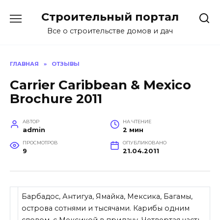
Перейти
Строительный портал
к
содержанию
Все о строительстве домов и дач
ГЛАВНАЯ
»
ОТЗЫВЫ
Carrier Caribbean & Mexico
Brochure 2011
АВТОР
НА ЧТЕНИЕ
admin
2 мин
ПРОСМОТРОВ
ОПУБЛИКОВАНО
9
21.04.2011
Барбадос, Антигуа, Ямайка, Мексика, Багамы,
острова сотнями и тысячами. Карибы одним
словом, с Мексикой в придачу. Четвертая часть