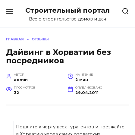
Перейти
Строительный портал
к
содержанию
Все о строительстве домов и дач
ГЛАВНАЯ
»
ОТЗЫВЫ
Дайвинг в Хорватии без
посредников
АВТОР
НА ЧТЕНИЕ
admin
2 мин
ПРОСМОТРОВ
ОПУБЛИКОВАНО
32
29.04.2011
Пошлите к черту всех турагентов и поезжайте
в Хорватию через самих хорватских