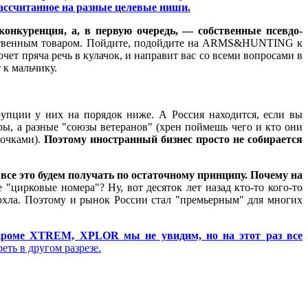
ассчитанное на разные целевые ниши.
онкуренция, а, в первую очередь, — собственные псевдо-
чественным товаром. Пойдите, подойдите на ARMS&HUNTING к
чет пряча речь в кулачок, и направит вас со всеми вопросами в
 к мальчику.
рупции у них на порядок ниже. А Россия находится, если вы
ры, а разные "союзы ветеранов" (хрен поймешь чего и кто они
рочками).
Поэтому иностранный бизнес просто не собирается
 все это будем получать по остаточному принципу. Почему на
"цирковые номера"? Ну, вот десяток лет назад кто-то кого-то
сдохла. Поэтому и рынок России стал "премьерным" для многих
 кроме XTREM, XPLOR мы не увидим, но на этот раз все
еть в другом разрезе.