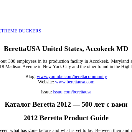
400 XTREME DUCKERS
BerettaUSA United States, Accokeek MD
t 300 employees in its production facility in Accokeek, Maryland an
 at 718 Madison Avenue in New York City and the other found in the Hig
Blog:
www.youtube.com/berettacommunity
Website:
www.berettausa.com
Issuu:
issuu.com/berettausa
Каталог Beretta 2012 — 500 лет с вами
2012 Beretta Product Guide
etween what has gone before and what is yet to be. Between then and n