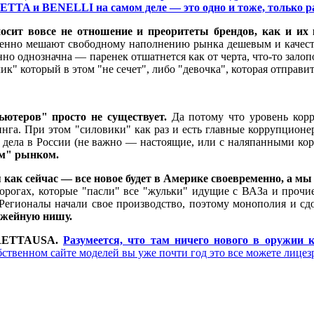
ETTA и BENELLI на самом деле — это одно и тоже, только р
сит вовсе не отношение и преоритеты брендов, как и их к
ественно мешают свободному наполнению рынка дешевым и ка
о однозначна — паренек отшатнется как от черта, что-то залопо
к" который в этом "не сечет", либо "девочка", которая отправит
ьютеров" просто не существует.
Да потому что уровень кор
инга. При этом "силовики" как раз и есть главные коррупционе
о дела в России (не важно — настоящие, или с наляпанными ко
им" рынком.
я как сейчас — все новое будет в Америке своевременно, а мы
рогах, которые "пасли" все "жульки" идущие с ВАЗа и прочие 
и". Регионалы начали свое производство, поэтому монополия и 
ужейную нишу.
BERETTAUSA.
Разумеется, что там ничего нового в оружии
ственном сайте моделей вы уже почти год это все можете лицезр