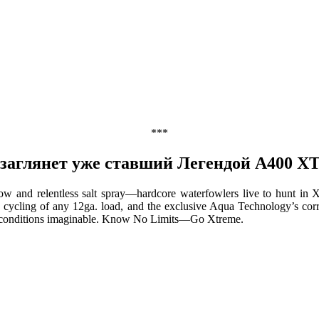
***
ам заглянет уже ставший Легендой А40
 snow and relentless salt spray—hardcore waterfowlers live to hunt in
cycling of any 12ga. load, and the exclusive Aqua Technology’s corr
eme conditions imaginable. Know No Limits—Go Xtreme.