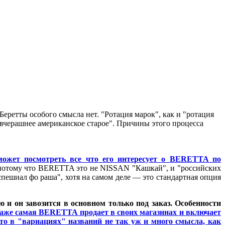
Беретты особого смысла нет. "Ротация марок", как и "ротация
"вчерашнее американское старое". Причины этого процесса
— может посмотреть все что его интересует о BERETTA по
то потому что BERETTA это не NISSAN "Кашкай", и "российских
пешиал фо раша", хотя на самом деле — это стандартная опция
 и он завозится в основном только под заказ. Особенности
таже самая BERETTA продает в своих магазинах и включает
что в "вариациях" названий не так уж и много смысла, как