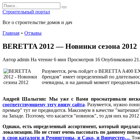
Перейти
Search
к
for:
Строительный портал
содержанию
Все о строительстве домов и дач
Главная
»
Отзывы
BERETTA 2012 — Новинки сезона 2012
Автор
admin
На чтение
6 мин
Просмотров
16
Опубликовано
21
Разумеется, речь пойдет о BERETTA A400 EXT
брендов" имеет определенный по длительност
очевидны, и на данный момент преодолевать
Андрей Шалыгин: Мы уже с Вами просматривали нес
соответствующему тегу внизу сайта
. Разумеется, нужно пон
премьер" тут не предвидится. Максимум в качестве "матрешки
на Западе. Поэтому, что касается "новинок", то для них на 2
Однако, есть определенный ассортимент, который предлага
локализации. Но не стоит очень пассовать по данному повод
в свои каталоги и Ремингтоны, и Сако, и Винчестер…
Тож