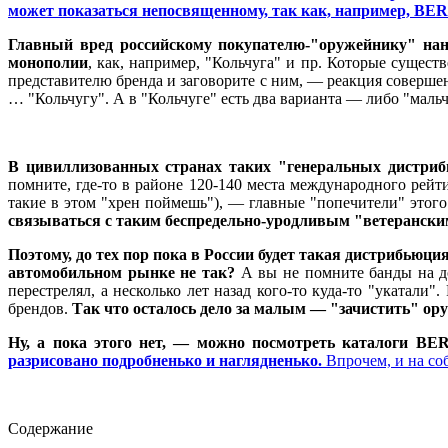
может показаться непосвященному, так как, например, BER
Главный вред российскому покупателю-"оружейнику" нано
монополии
, как, например, "Кольчуга" и пр. Которые сущ
представителю бренда и заговорите с ним, — реакция совершенн
… "Кольчугу". А в "Кольчуге" есть два варианта — либо "мальчи
В цивиллизованных странах таких "генеральных дистриб
помните, где-то в районе 120-140 места международного рейт
такие в этом "хрен поймешь"), — главные "попечители" этог
связываться с таким беспредельно-уродливым "ветеранск
Поэтому, до тех пор пока в России будет такая дистрибьюци
автомобильном рынке не так?
А вы не помните банды на до
перестрелял, а несколько лет назад кого-то куда-то "укатал
брендов.
Так что осталось дело за малым — "зачистить" ор
Ну, а пока этого нет, — можно посмотреть каталоги 
разрисовано подробненько и наглядненько.
Впрочем, и на соб
Содержание