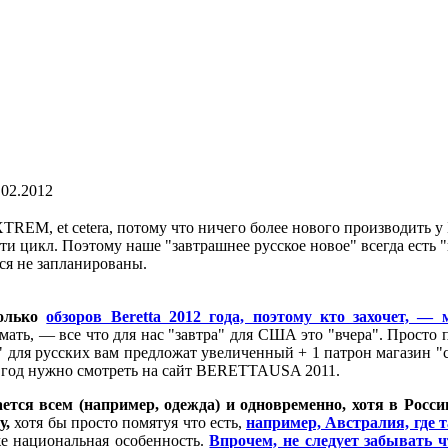
.02.2012
REM, et cetera, потому что ничего более нового производить у 
и цикл. Поэтому наше "завтрашнее русское новое" всегда есть 
ся не
запланированы.
колько
обзоров Beretta 2012 года, поэтому кто захочет, 
имать, — все что для нас "завтра" для США это "вчера". Прос
" для русских вам предложат увеличенный + 1 патрон магазин "с
012 год нужно смотреть на сайт BERETTAUSA 2011.
ется всем (например, одежда) и одновременно, хотя в Россию
у,
хотя бы просто помятуя что есть,
например, Австралия, где 
е национальная особенность.
Впрочем, не следует забывать 