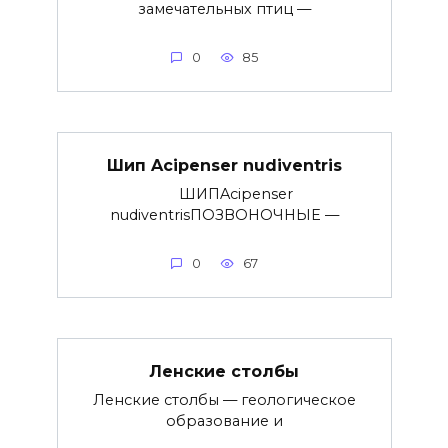
замечательных птиц —
0
85
Шип Acipenser nudiventris
ШИПAcipenser
nudiventrisПОЗВОНОЧНЫЕ —
0
67
Ленские столбы
Ленские столбы — геологическое
образование и