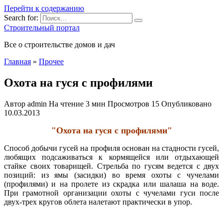
Перейти к содержанию
Search for:
Строительный портал
Все о строительстве домов и дач
Главная
»
Прочее
Охота на гуся с профилями
Автор
admin
На чтение
3 мин
Просмотров
15
Опубликовано
10.03.2013
"Охота на гуся с профилями"
Способ добычи гусей на профиля основан на стадности гусей,
любящих подсаживаться к кормящейся или отдыхающей
стайке своих товарищей. Стрельба по гусям ведется с двух
позиций: из ямы (засидки) во время охоты с чучелами
(профилями) и на пролете из скрадка или шалаша на воде.
При грамотной организации
охоты с чучелами гуси после
двух-трех кругов облета налетают практически в упор.