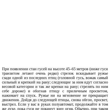
При появлении стаи гусей на высоте 45–65 метров (ниже гуси
транзитом летают очень редко) стрелок вскидывает ружье
сзади одной из последних птиц (головной гусь, вожак самый
сильный и крепкий на рану; следующие за ним идут согласно
весовой категории и так же крепки на рану; стрелять по ним
себе дороже) и обогнав птицу с приличным просветом,
нажимает на спуск. Ружье ни на мгновение не прекращает
движения. Дойдя до следующей птицы, снова обгон, просвет,
выстрел. Если у вас в руках полуавтомат, продолжайте в том
же духе, пока гуси не покинут зону огня. Обычно, при таком