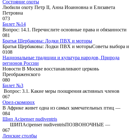
Состояние охоты
Любили охоту Петр II, Анна Иоанновна и Елизавета
Петровна
0
73
Билет №14
Вопрос: 14.1. Перечислите основные права и обязанности
0
81
Братья Щербаковы: Лодки ПВХ и моторы
Братья Щербаковы: Лодки ПВХ и моторыCоветы выбора и
0
108
Национальные традиции и культура народов, Природа
регионов России
Новости В Москве восстанавливают церковь
Преображенского
0
80
Билет №3
Вопрос: 3.1. Какие меры поощрения активных членов
0
67
Орел-скоморох
В Африке живет одна из самых замечательных птиц —
0
84
Шип Acipenser nudiventris
ШИПAcipenser nudiventrisПОЗВОНОЧНЫЕ —
0
67
Ленские столбы