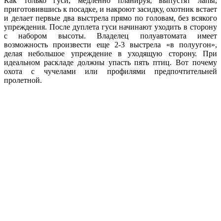
Как только гуси, медленно планируя, выпустят лапы,
приготовившись к посадке, и накроют засидку, охотник встает
и делает первые два выстрела прямо по головам, без всякого
упреждения. После дуплета гуси начинают уходить в сторону
с набором высоты. Владелец полуавтомата имеет
возможность произвести еще 2-3 выстрела «в полуугон»,
делая небольшое упреждение в уходящую сторону. При
идеальном раскладе должны упасть пять птиц. Вот почему
охота с чучелами или профилями предпочтительней
пролетной.