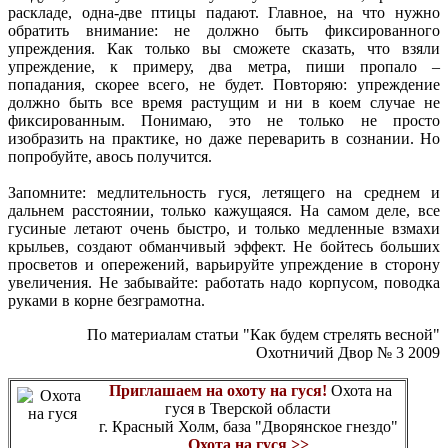
раскладе, одна-две птицы падают. Главное, на что нужно
обратить внимание: не должно быть фиксированного
упреждения. Как только вы сможете сказать, что взяли
упреждение, к примеру, два метра, пиши пропало –
попадания, скорее всего, не будет. Повторяю: упреждение
должно быть все время растущим и ни в коем случае не
фиксированным. Понимаю, это не только не просто
изобразить на практике, но даже переварить в сознании. Но
попробуйте, авось получится.
Запомните: медлительность гуся, летящего на среднем и
дальнем расстоянии, только кажущаяся. На самом деле, все
гусиные летают очень быстро, и только медленные взмахи
крыльев, создают обманчивый эффект. Не бойтесь больших
просветов и опережений, варьируйте упреждение в сторону
увеличения. Не забывайте: работать надо корпусом, поводка
руками в корне безграмотна.
По материалам статьи "Как будем стрелять весной"
Охотничий Двор № 3 2009
Приглашаем на охоту на гуся!
Охота на
гуся в Тверской области
г. Красный Холм, база "Дворянское гнездо"
Охота на гуся >>