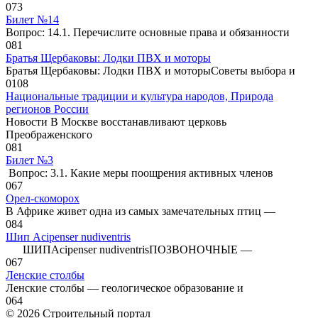
0
73
Билет №14
Вопрос: 14.1. Перечислите основные права и обязанности
0
81
Братья Щербаковы: Лодки ПВХ и моторы
Братья Щербаковы: Лодки ПВХ и моторыCоветы выбора и
0
108
Национальные традиции и культура народов, Природа
регионов России
Новости В Москве восстанавливают церковь
Преображенского
0
81
Билет №3
Вопрос: 3.1. Какие меры поощрения активных членов
0
67
Орел-скоморох
В Африке живет одна из самых замечательных птиц —
0
84
Шип Acipenser nudiventris
ШИПAcipenser nudiventrisПОЗВОНОЧНЫЕ —
0
67
Ленские столбы
Ленские столбы — геологическое образование и
0
64
© 2026 Строительный портал