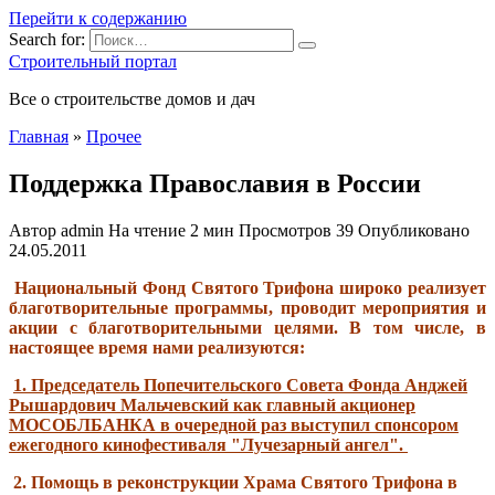
Перейти к содержанию
Search for:
Строительный портал
Все о строительстве домов и дач
Главная
»
Прочее
Поддержка Православия в России
Автор
admin
На чтение
2 мин
Просмотров
39
Опубликовано
24.05.2011
Национальный Фонд Святого Трифона широко реализует
благотворительные программы, проводит мероприятия и
акции с благотворительными целями. В том числе, в
настоящее время нами реализуются:
1. Председатель Попечительского Совета Фонда Анджей
Рышардович Мальчевский как главный акционер
МОСОБЛБАНКА в очередной раз выступил спонсором
ежегодного кинофестиваля "Лучезарный ангел".
2. Помощь в реконструкции
Храма Святого Трифона в