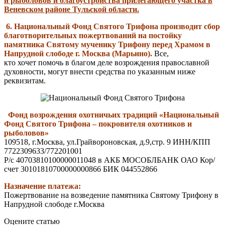
и рыболовов и благоустройства прилегающего участка в
Веневском районе Тульской области.
6. Национальный Фонд Святого Трифона производит сбор
благотворительных пожертвований на постойку
памятника Святому мученику Трифону перед Храмом в
Напрудной слободе г. Москва (Марьино).
Все,
кто хочет помочь в благом деле возрождения православной
духовности, могут внести средства по указанным ниже
реквизитам.
Фонд возрождения охотничьих традиций «Национальный
Фонд Святого Трифона – покровителя охотников и
рыболовов»
109518, г.Москва, ул.Грайвороновская, д.9,стр. 9 ИНН/КПП
7722309633/772201001
Р/с 40703810100000011048 в АКБ МОСОБЛБАНК ОАО Кор/
счет 30101810700000000866 БИК 044552866
Назначение платежа:
Пожертвование на возведение памятника Святому Трифону в
Напрудной слободе г.Москва
Оцените статью