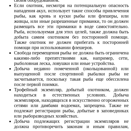
своим оборудованием.
Если охотник, несмотря на потенциальную опасность
нападения акул, использует такие способы привлечения
рыбы, как кровь и куски рыбы или флешеры, или
живцы, или иные разрешенные приманки, то он должен
размещать все эти приманки в воде самостоятельно.
Рыба, используемая для этих целей, также должна быть
добыта самим охотником без посторонней помощи.
Также охотник не должен прибегать к посторонней
помощи при использовании флешеров.
Свобода перемещения рыбы не должна быть ограничена
какими-либо препятствиями как, например, сети,
рыболовная леска, ловушки или иные устройства.
Добыча недавно помеченной (окольцованной) или
выпущенной после спортивной рыбалки рыбы не
засчитывается, поскольку такая рыба еще обессилена
после первой поимки.
Трофейный экземпляр, добытый охотником, должен
находиться в естественных условиях. Добыча
экземпляров, находящихся в искусственно огороженных
сетями или дамбами водоемах, запрещена. Также не
подлежат регистрации рыбы, добытые в заповедниках
или рыборазводных хозяйствах.
Добыча подлежащих регистрации экземпляров не
должна противоречить законам и иным правилам,