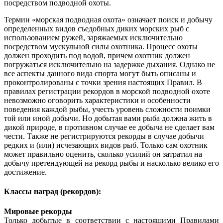
посредством подводной охоты.
Термин «морская подводная охота» означает поиск и добычу
определенных видов съедобных диких морских рыб с
использованием ружей, заряжаемых исключительно
посредством мускульной силы охотника. Процесс охоты
должен проходить под водой, причем охотник должен
погружаться исключительно на задержке дыхания. Однако не
все аспекты данного вида спорта могут быть описаны и
проконтролированы с точки зрения настоящих Правил. В
правилах регистрации рекордов в морской подводной охоте
невозможно оговорить характеристики и особенности
поведения каждой рыбы, учесть уровень сложности поимки
той или иной добычи. Но добытая вами рыба должна жить в
дикой природе, в противном случае ее добыча не сделает вам
чести. Также не регистрируются рекорды в случае добычи
редких и (или) исчезающих видов рыб. Только сам охотник
может правильно оценить, сколько усилий он затратил на
добычу претендующей на рекорд рыбы и насколько велико его
достижение.
Классы наград (рекордов):
Мировые рекорды
Только добытые в соответствии с настоящими Правилами