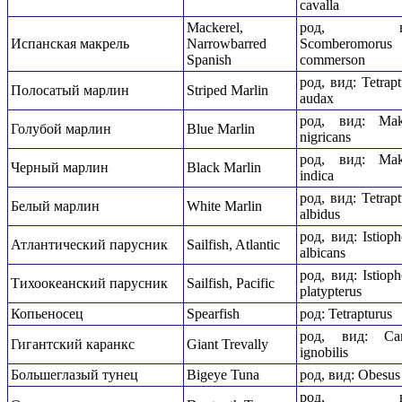
cavalla
Mackerel,
род, ви
Испанская макрель
Narrowbarred
Scomberomorus
Spanish
commerson
род, вид: Tetrapt
Полосатый марлин
Striped Marlin
audax
род, вид: Mak
Голубой марлин
Blue Marlin
nigricans
род, вид: Mak
Черный марлин
Black Marlin
indica
род, вид: Tetrapt
Белый марлин
White Marlin
albidus
род, вид: Istioph
Атлантический парусник
Sailfish, Atlantic
albicans
род, вид: Istioph
Тихоокеанский парусник
Sailfish, Pacific
platypterus
Копьеносец
Spearfish
род: Tetrapturus
род, вид: Car
Гигантский каранкс
Giant Trevally
ignobilis
Большеглазый тунец
Bigeye Tuna
род, вид: Obesus
род, ви