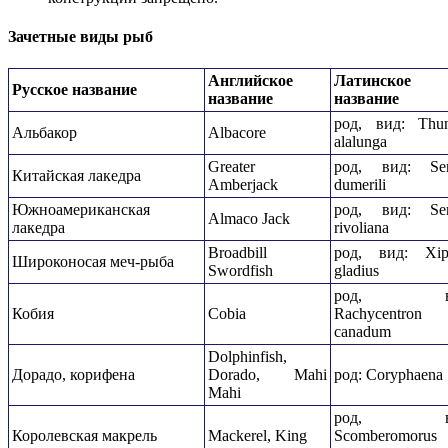
Зачетные виды рыб
Английское
Латинское
Русское название
название
название
род, вид: Thu
Альбакор
Albacore
alalunga
Greater
род, вид: Ser
Китайская лакедра
Amberjack
dumerili
Южноамериканская
род, вид: Ser
Almaco Jack
лакедра
rivoliana
Broadbill
род, вид: Xip
Широконосая меч-рыба
Swordfish
gladius
род, ви
Кобия
Cobia
Rachycentron
canadum
Dolphinfish,
Дорадо, корифена
Dorado, Mahi
род: Coryphaena
Mahi
род, ви
Королевская макрель
Mackerel, King
Scomberomorus