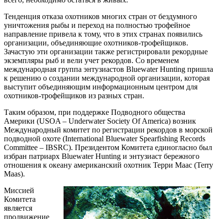
Тенденция отказа охотников многих стран от бездумного
уничтожения рыбы и переход на полностью трофейное
направление привела к тому, что в этих странах появились
организации, объединяющие охотников-трофейщиков.
Зачастую эти организации также регистрировали рекордные
экземпляры рыб и вели учет рекордов. Со временем
международная группа энтузиастов Bluewater Hunting пришла
к решению о создании международной организации, которая
выступит объединяющим информационным центром для
охотников-трофейщиков из разных стран.
Таким образом, при поддержке Подводного общества
Америки (USOA – Underwater Society Of America) возник
Международный комитет по регистрации рекордов в морской
подводной охоте (International Bluewater Spearfishing Records
Committee – IBSRC). Президентом Комитета единогласно был
избран патриарх Bluewater Hunting и энтузиаст бережного
отношения к океану американский охотник Терри Маас (Terry
Maas).
Миссией
Комитета
является
продвижение