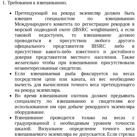
1. Требования к взвешиванию.
Претендующий на рекорд экземпляр должен быть
взвешен специалистом по взвешиванию
Международного комитета по регистрации рекордов в
морской подводной охоте (IBSRC weightmaster), а если
таковой недоступен, то взвешивание должно
проводиться в присутствии любого другого
официального представителя IBSRC либо в
присутствии какого-либо известного и достойного
доверия представителя местного населения. Также
желательно чтобы при взвешивании присутствовали
незаинтересованные свидетели.
Если взвешиваемая рыба фиксируется на весах
посредством цепи или каната, их вес необходимо
вычесть для вычисления точного веса претендующего
на рекорд экземпляра.
Во время взвешивания охотник должен предъявить
специалисту по взвешиванию и свидетелям все
использованное им при добыче рекордного экземпляра
оборудование.
Взвешивание проводится только на весах с
градуированной с необходимым уровнем точности
шкалой. Визуальное определение точного веса
взвешиваемого экземпляра не допускается. Если стрелка