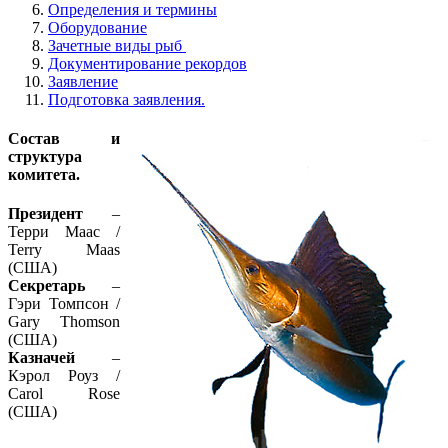
Определения и термины
Оборудование
Зачетные виды рыб
Документирование рекордов
Заявление
Подготовка заявления.
Состав и
структура
комитета.
Президент
–
Терри Маас /
Terry Maas
(США)
Секретарь
–
Гэри Томпсон /
Gary Thomson
(США)
Казначей
–
Кэрол Роуз /
Carol Rose
(США)