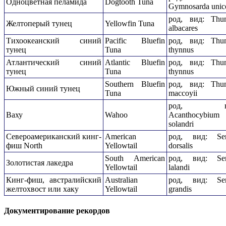
Одноцветная пеламида
Dogtooth Tuna
Gymnosarda unic
род, вид: Thu
Желтоперый тунец
Yellowfin Tuna
albacares
Тихоокеанский синий
Pacific Bluefin
род, вид: Thu
тунец
Tuna
thynnus
Атлантический синий
Atlantic Bluefin
род, вид: Thu
тунец
Tuna
thynnus
Southern Bluefin
род, вид: Thu
Южный синий тунец
Tuna
maccoyii
род, ви
Ваху
Wahoo
Acanthocybium
solandri
Североамериканский кинг-
American
род, вид: Ser
фиш North
Yellowtail
dorsalis
South American
род, вид: Ser
Золотистая лакедра
Yellowtail
lalandi
Кинг-фиш, австралийский
Australian
род, вид: Ser
желтохвост или хаку
Yellowtail
grandis
Документирование рекордов