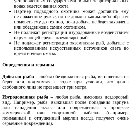
установленным государствами, в чьих территориальных
водах ведется данная охота.
Партнер подводного охотника может доставить ему
незаряженное ружье, но не должен каким-либо образом
помогать ему до тех пор, пока добыча не будет захвачена
или обездвижена самим охотником.
Не подлежат регистрации изуродованные воздействием
окружающей среды экземпляры рыб.
Не подлежат регистрации экземпляры рыб, добытые с
использованием искусственных источников света во
время ночной охоты.
Определения и термины
Добытая рыба
– любая обездвиженная рыба, вытащенная на
берег или подтянутая к лодке при условии, что длина
свободного линя не превышает три метра.
Изуродованная рыба
– любая рыба, имеющая нездоровый
вид. Например, рыба, выжившая после попадания гарпуна
или нападения акулы или поврежденная в процессе
коммерческой или спортивной рыбалки (например,
пойманный и отпущенный марлин всегда получает очень
серьезные повреждения).