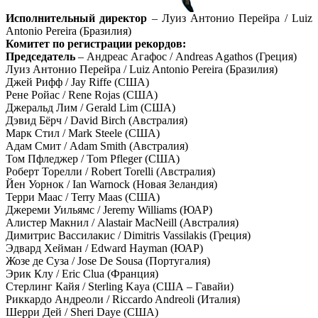
Исполнительный директор
– Луиз Антонио Перейра / Luiz
Antonio Pereira (Бразилия)
Комитет по регистрации рекордов:
Председатель
– Андреас Агафос / Andreas Agathos (Греция)
Луиз Антонио Перейра / Luiz Antonio Pereira (Бразилия)
Джей Рифф / Jay Riffe (США)
Рене Ройас / Rene Rojas (США)
Джеральд Лим / Gerald Lim (США)
Дэвид Бёрч / David Birch (Австралия)
Марк Стил / Mark Steele (США)
Адам Смит / Adam Smith (Австралия)
Том Пфледжер / Tom Pfleger (США)
Роберт Торелли / Robert Torelli (Австралия)
Йен Уорнок / Ian Warnock (Новая Зеландия)
Терри Маас / Terry Maas (США)
Джереми Уильямс / Jeremy Williams (ЮАР)
Алистер Макнил / Alastair MacNeill (Австралия)
Димитрис Вассилакис / Dimitris Vassilakis (Греция)
Эдвард Хейман / Edward Hayman (ЮАР)
Жозе де Суза / Jose De Sousa (Португалия)
Эрик Клу / Eric Clua (Франция)
Стерлинг Кайя / Sterling Kaya (США – Гавайи)
Риккардо Андреоли / Riccardo Andreoli (Италия)
Шерри Дей / Sheri Daye (США)