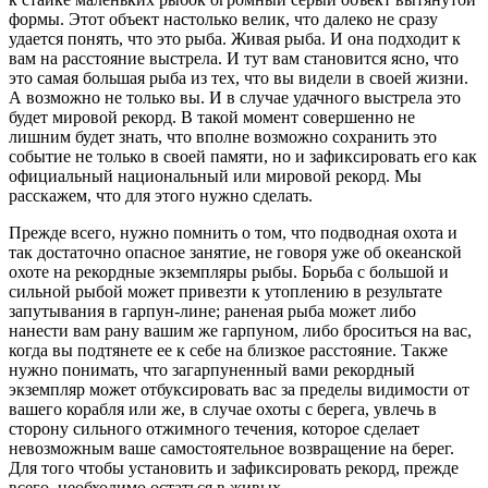
формы. Этот объект настолько велик, что далеко не сразу
удается понять, что это рыба. Живая рыба. И она подходит к
вам на расстояние выстрела. И тут вам становится ясно, что
это самая большая рыба из тех, что вы видели в своей жизни.
А возможно не только вы. И в случае удачного выстрела это
будет мировой рекорд. В такой момент совершенно не
лишним будет знать, что вполне возможно сохранить это
событие не только в своей памяти, но и зафиксировать его как
официальный национальный или мировой рекорд. Мы
расскажем, что для этого нужно сделать.
Прежде всего, нужно помнить о том, что подводная охота и
так достаточно опасное занятие, не говоря уже об океанской
охоте на рекордные экземпляры рыбы. Борьба с большой и
сильной рыбой может привезти к утоплению в результате
запутывания в гарпун-лине; раненая рыба может либо
нанести вам рану вашим же гарпуном, либо броситься на вас,
когда вы подтянете ее к себе на близкое расстояние. Также
нужно понимать, что загарпуненный вами рекордный
экземпляр может отбуксировать вас за пределы видимости от
вашего корабля или же, в случае охоты с берега, увлечь в
сторону сильного отжимного течения, которое сделает
невозможным ваше самостоятельное возвращение на берег.
Для того чтобы установить и зафиксировать рекорд, прежде
всего, необходимо остаться в живых.