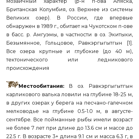
мозаичный характер (р-н п-ова Аляска,
Британская Колумбия, оз. Верхнее из системы
Великих озер). В России, где впервые
обнаружен в 1989 г., обитает на
Чукотском п-ове
в басс. р. Амгуэмы, в частности в оз. Экитыки,
Безымянное, Гольцовое, Равкэргыгытгын [1].
Все озера крупные и глубокие (до 40 м),
тектонического или ледникового
происхождения
Местообитания:
В оз. Равкэргыгытгын
карликового валька ловили на глубине 18-25 м,
в других озерах у берега на песчано-галечном
мелководье на глубине 0.5-1.0 м, в августе-
сентябре. Все пойманные рыбы имели возраст
не более 7 лет при длине до 13.6 см и массе до
22.5 г. В возрасте 3+ длина 9.1 см и масса 6.3 г, в