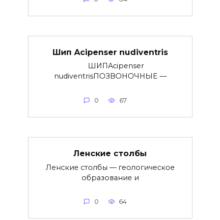
Шип Acipenser nudiventris
ШИПAcipenser
nudiventrisПОЗВОНОЧНЫЕ —
0
67
Ленские столбы
Ленские столбы — геологическое
образование и
0
64