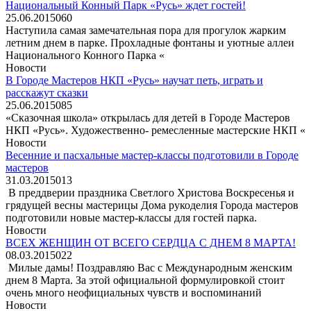
Национальный Конный Парк «Русь» ждет гостей!
25.06.2015
0
60
Наступила самая замечательная пора для прогулок жарким
летним днем в парке. Прохладные фонтаны и уютные аллеи
Национального Конного Парка «
Новости
В Городе Мастеров НКП «Русь» научат петь, играть и
расскажут сказки
25.06.2015
0
85
«Сказочная школа» открылась для детей в Городе Мастеров
НКП «Русь». Художественно- ремесленные мастерские НКП «
Новости
Весенние и пасхальные мастер-классы подготовили в Городе
мастеров
31.03.2015
0
13
В преддверии праздника Светлого Христова Воскресенья и
грядущей весны мастерицы Дома рукоделия Города мастеров
подготовили новые мастер-классы для гостей парка.
Новости
ВСЕХ ЖЕНЩИН ОТ ВСЕГО СЕРДЦА С ДНЕМ 8 МАРТА!
08.03.2015
0
22
Милые дамы! Поздравляю Вас с Международным женским
днем 8 Марта. За этой официальной формулировкой стоит
очень много неофициальных чувств и воспоминаний
Новости