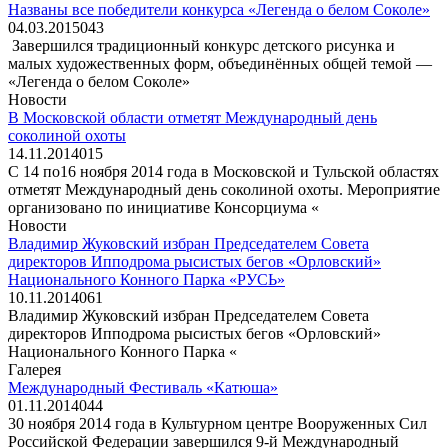
Названы все победители конкурса «Легенда о белом Соколе»
04.03.2015
0
43
Завершился традиционный конкурс детского рисунка и
малых художественных форм, объединённых общей темой —
«Легенда о белом Соколе»
Новости
В Московской области отметят Международный день
соколиной охоты
14.11.2014
0
15
С 14 по16 ноября 2014 года в Московской и Тульской областях
отметят Международный день соколиной охоты. Мероприятие
организовано по инициативе Консорциума «
Новости
Владимир Жуковский избран Председателем Совета
директоров Ипподрома рысистых бегов «Орловский»
Национального Конного Парка «РУСЬ»
10.11.2014
0
61
Владимир Жуковский избран Председателем Совета
директоров Ипподрома рысистых бегов «Орловский»
Национального Конного Парка «
Галерея
Международный Фестиваль «Катюша»
01.11.2014
0
44
30 ноября 2014 года в Культурном центре Вооруженных Сил
Российской Федерации завершился 9-й Международный