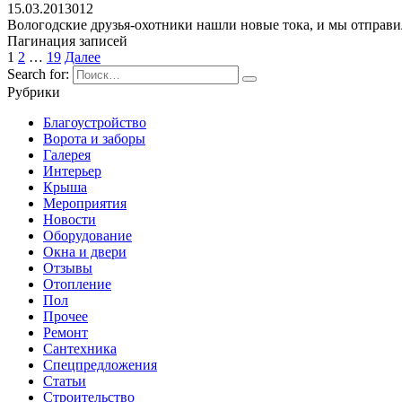
15.03.2013
0
12
Вологодские друзья-охотники нашли новые тока, и мы отправ
Пагинация записей
1
2
…
19
Далее
Search for:
Рубрики
Благоустройство
Ворота и заборы
Галерея
Интерьер
Крыша
Мероприятия
Новости
Оборудование
Окна и двери
Отзывы
Отопление
Пол
Прочее
Ремонт
Сантехника
Спецпредложения
Статьи
Строительство