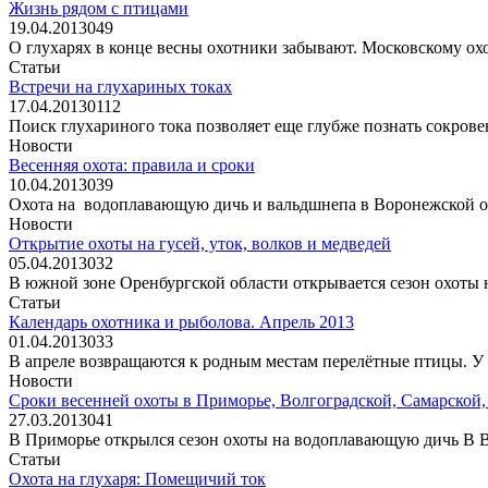
Жизнь рядом с птицами
19.04.2013
0
49
О глухарях в конце весны охотники забывают. Московскому охо
Статьи
Встречи на глухариных токах
17.04.2013
0
112
Поиск глухариного тока позволяет еще глубже познать сокрове
Новости
Весенняя охота: правила и сроки
10.04.2013
0
39
Охота на водоплавающую дичь и вальдшнепа в Воронежской обл
Новости
Открытие охоты на гусей, уток, волков и медведей
05.04.2013
0
32
В южной зоне Оренбургской области открывается сезон охоты н
Статьи
Календарь охотника и рыболова. Апрель 2013
01.04.2013
0
33
В апреле возвращаются к родным местам перелётные птицы. У 
Новости
Сроки весенней охоты в Приморье, Волгоградской, Самарской,
27.03.2013
0
41
В Приморье открылся сезон охоты на водоплавающую дичь В Вол
Статьи
Охота на глухаря: Помещичий ток