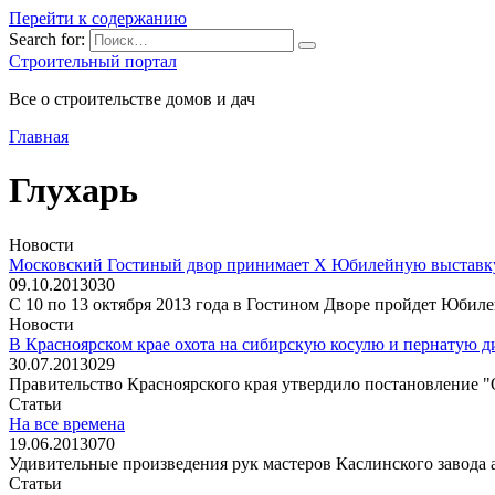
Перейти к содержанию
Search for:
Строительный портал
Все о строительстве домов и дач
Главная
Глухарь
Новости
Московский Гостиный двор принимает X Юбилейную выставк
09.10.2013
0
30
С 10 по 13 октября 2013 года в Гостином Дворе пройдет Юбиле
Новости
В Красноярском крае охота на сибирскую косулю и пернатую ди
30.07.2013
0
29
Правительство Красноярского края утвердило постановление "
Статьи
На все времена
19.06.2013
0
70
Удивительные произведения рук мастеров Каслинского завода 
Статьи