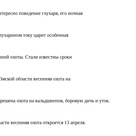
тересно поведение глухаря, его ночная
глухарином току царит особенная
нней охоты. Стали известны сроки
Омской области весенняя охота на
решена охота на вальдшнепов, боровую дичь и уток.
сти весенняя охота откроется 13 апреля.