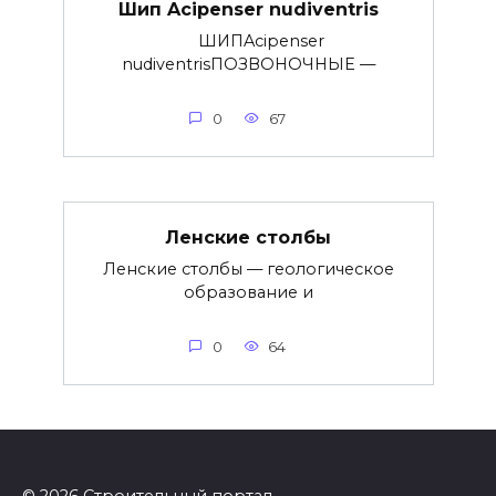
Шип Acipenser nudiventris
ШИПAcipenser
nudiventrisПОЗВОНОЧНЫЕ —
0
67
Ленские столбы
Ленские столбы — геологическое
образование и
0
64
© 2026 Строительный портал