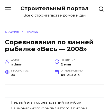
Перейти
Строительный портал
к
содержанию
Все о строительстве домов и дач
ГЛАВНАЯ
»
ПРОЧЕЕ
Соревнования по зимней
рыбалке «Весь — 2008»
АВТОР
НА ЧТЕНИЕ
admin
2 мин
ПРОСМОТРОВ
ОПУБЛИКОВАНО
25
06.01.2014
Первый этап соревнований на кубок
Национального Фонда Святого Трифона,