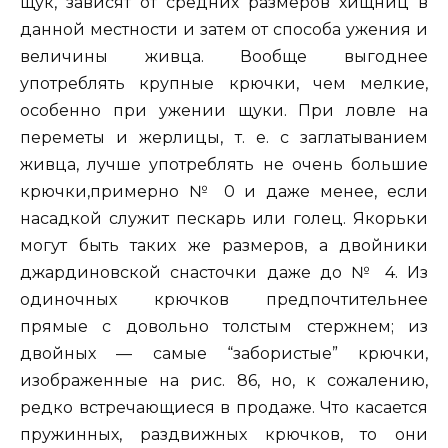
щук, зависят от средних размеров хищниц в
данной местности и затем от способа ужения и
величины живца. Вообще выгоднее
употреблять крупные крючки, чем мелкие,
особенно при ужении щуки. При ловле на
переметы и жерлицы, т. е. с заглатыванием
живца, лучше употреблять не очень большие
крючки,примерно № 0 и даже менее, если
насадкой служит пескарь или голец. Якорьки
могут быть таких же размеров, а двойники
джардиновской снасточки даже до № 4. Из
одиночных крючков предпочтительнее
прямые с довольно толстым стержнем; из
двойных — самые “забористые” крючки,
изображенные на рис. 86, но, к сожалению,
редко встречающиеся в продаже. Что касается
пружинных, раздвижных крючков, то они