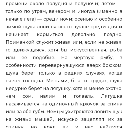
времени около полудня и полуночи; летом —
только по утрам, вечером и иногда (именно в
начале лета) — среди ночи; осенью и особенно
зимой щука ловится всего лучше среди дня и
начинает кормиться довольно поздно.
Приманкой служит живая или, если не живая,
то движущаяся, хотя бы искусственная, рыба
или ее подобие. На мертвую рыбу, в
особенности перевернувшуюся вверх брюхом,
щука берет только в редких случаях, когда
очень голодна. Местами, б. ч. в прудах, щука
недурно берет на лягушку, хотя и менее охотно,
чем сом, налим и голавль. Лягушка
насаживается на одиночный крючок за спину
или за обе губы. Немцы ухитряются ловить щук
на живых мышей, искусно зацепляя их за
спинку, но вряд ли у нас найдутся