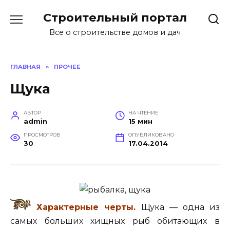
Перейти
Строительный портал
к
содержанию
Все о строительстве домов и дач
ГЛАВНАЯ
»
ПРОЧЕЕ
Щука
АВТОР
НА ЧТЕНИЕ
admin
15 мин
ПРОСМОТРОВ
ОПУБЛИКОВАНО
30
17.04.2014
Характерные черты.
Щука — одна из
самых больших хищных рыб обитающих в