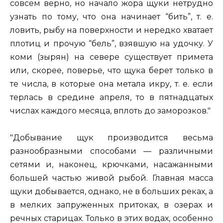
совсем верно, но начало жора щуки нетрудно
узнать по тому, что она начинает “бить”, т. е.
ловить, рыбу на поверхности и нередко хватает
плотиц и прочую “бель”, взявшую на удочку. У
коми (зырян) на севере существует примета
или, скорее, поверье, что щука берет только в
те числа, в которые она метала икру, т. е. если
терлась в средине апреля, то в пятнадцатых
числах каждого месяца, вплоть до заморозков."
"Добывание щук производится весьма
разнообразными способами — различными
сетями и, наконец, крючками, насажанными
большей частью живой рыбой. Главная масса
щуки добывается, однако, не в больших реках, а
в мелких запруженных притоках, в озерах и
речных старицах. Только в этих водах, особенно