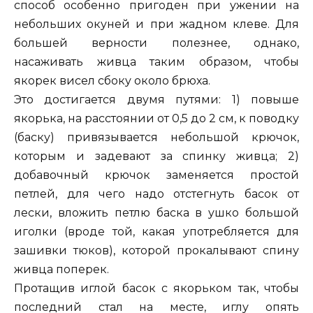
способ особенно пригоден при ужении на
небольших окуней и при жадном клеве. Для
большей верности полезнее, однако,
насаживать живца таким образом, чтобы
якорек висел сбоку около брюха.
Это достигается двумя путями: 1) повыше
якорька, на расстоянии от 0,5 до 2 см, к поводку
(баску) привязывается небольшой крючок,
которым и задевают за спинку живца; 2)
добавочный крючок заменяется простой
петлей, для чего надо отстегнуть басок от
лески, вложить петлю баска в ушко большой
иголки (вроде той, какая употребляется для
зашивки тюков), которой прокалывают спину
живца поперек.
Протащив иглой басок с якорьком так, чтобы
последний стал на месте, иглу опять