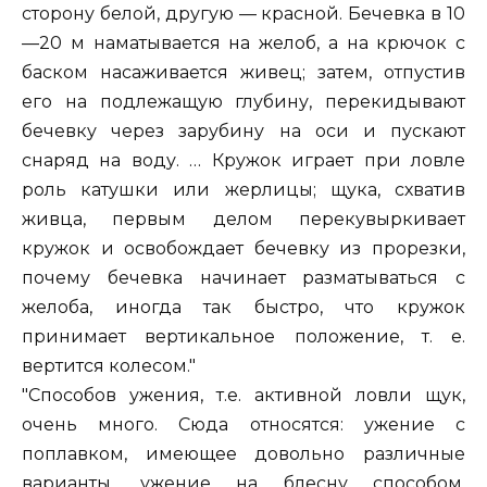
сторону белой, другую — красной. Бечевка в 10
—20 м наматывается на желоб, а на крючок с
баском насаживается живец; затем, отпустив
его на подлежащую глубину, перекидывают
бечевку через зарубину на оси и пускают
снаряд на воду. … Кружок играет при ловле
роль катушки или жерлицы; щука, схватив
живца, первым делом перекувыркивает
кружок и освобождает бечевку из прорезки,
почему бечевка начинает разматываться с
желоба, иногда так быстро, что кружок
принимает вертикальное положение, т. е.
вертится колесом."
"Способов ужения, т.е. активной ловли щук,
очень много. Сюда относятся: ужение с
поплавком, имеющее довольно различные
варианты, ужение на блесну способом,