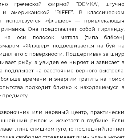
йно греческой фирмой “DEMKA”, штучно
и американской “RIFFE”. В классическом
ы используется «флэшер» — привлекающая
риманка. Она представляет собой гирлянду,
 на оси полосок метала (типа блёсен)
ьмаром. «Флэшер» подвешивается на буй на
 видел его с поверхности. Поддёргивая за шнур
ивает рыбу, а увидев её ныряет и зависает в
а подплывёт на расстояние верного выстрела.
 больше времени и энергии тратить на поиск
бопытства подходит близко к находящемуся в
ё предмету.
озвоночник или нервный центр, практически
ощнейший рывок и исчезает в глубине. Если
ливает линь слишком туго, то последний лопнет
тушка свободно стравливает линь, удача может