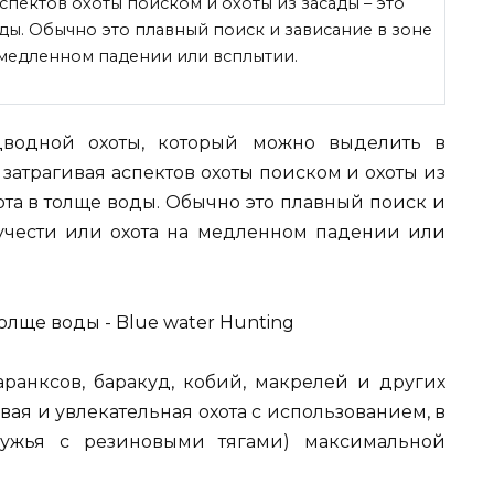
аспектов охоты поиском и охоты из засады – это
оды. Обычно это плавный поиск и зависание в зоне
 медленном падении или всплытии.
дводной охоты, который можно выделить в
 затрагивая аспектов охоты поиском и охоты из
хота в толще воды. Обычно это плавный поиск и
учести или охота на медленном падении или
каранксов, баракуд, кобий, макрелей и других
вая и увлекательная охота с использованием, в
ружья с резиновыми тягами) максимальной