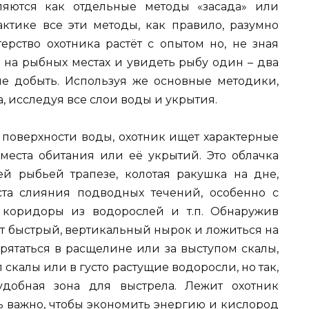
яются как отдельные методы «засада» или
актике все эти методы, как правило, разумно
терство охотника растёт с опытом но, не зная
 на рыбных местах и увидеть рыбу один – два
 не добыть. Используя же основные методики,
, исследуя все слои воды и укрытия.
поверхности воды, охотник ищет характерные
еста обитания или её укрытий. Это облачка
й рыбьей трапезе, колотая ракушка на дне,
ста слияния подводных течений, особенно с
, коридоры из водорослей и т.п. Обнаружив
ет быстрый, вертикальный нырок и ложиться на
рятаться в расщелине или за выступом скалы,
 скалы или в густо растущие водоросли, но так,
добная зона для выстрела. Лежит охотник
ь важно, чтобы экономить энергию и кислород