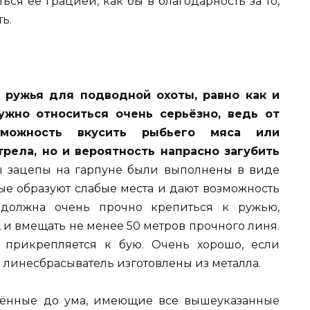
ся её грацией, как бы в благодарность за то,
ь.
 ружья для подводной охоты, равно как и
ужно относиться очень серьёзно, ведь от
зможность вкусить рыбьего мяса или
рела, но и вероятность напрасно загубить
ы зацепы на гарпуне были выполнены в виде
рые образуют слабые места и дают возможность
 должна очень прочно крепиться к ружью,
 и вмещать не менее 50 метров прочного линя.
 прикрепляется к бую. Очень хорошо, если
 линесбрасыватель изготовлены из металла.
дённые до ума, имеющие все вышеуказанные