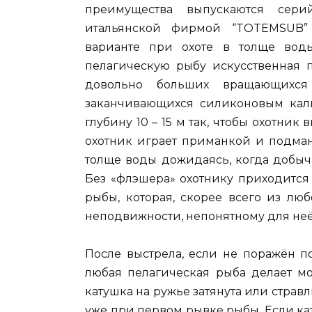
преимущества выпускаются сери
итальянской фирмой “TOTEMSUB” 
варианте при охоте в толще вод
пелагическую рыбу искусственная п
довольно больших вращающихся
заканчивающихся силиконовым кал
глубину 10 – 15 м так, чтобы охотник
охотник играет приманкой и подман
толще воды дожидаясь, когда добыч
Без «флэшера» охотнику приходится
рыбы, которая, скорее всего из лю
неподвижности, непонятному для не
После выстрела, если не поражён п
любая пелагическая рыба делает м
катушка на ружье затянута или страв
уже при первом рывке рыбы. Если ка