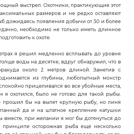
 мощный выстрел. Охотники, практикующие этот
максимальных размеров и не редко оставляют
ыб дожидаясь появления добычи от 30 и более
ь удачно, необходимо не только иметь длинное
подготовить к охоте.
етрах я решил медленно всплывать до уровня
толще воды на десятке, вдруг обнаружил, что в
рракуда около 2 метров длиной. Заметив с
поднимается из глубины, любопытный монстр
спокойно прицеливался во все убойные места,
ым я охотился, было не готово для такой рыбы.
е прошил бы на вылет крупную рыбу, но линя
ёпанный да и на штатное крепление катушки
 вместе, при желании я мог бы дотянуться до
 в принципе осторожная рыба ещё несколько