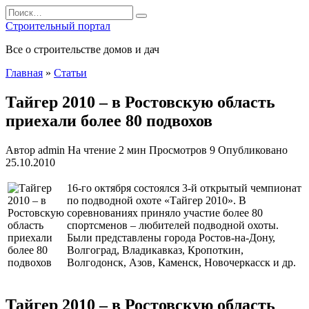
Перейти
Search
к
for:
Строительный портал
содержанию
Все о строительстве домов и дач
Главная
»
Статьи
Тайгер 2010 – в Ростовскую область
приехали более 80 подвохов
Автор
admin
На чтение
2 мин
Просмотров
9
Опубликовано
25.10.2010
16-го октября состоялся 3-й открытый чемпионат
по подводной охоте «Тайгер 2010». В
соревнованиях приняло участие более 80
спортсменов – любителей подводной охоты.
Были представлены города Ростов-на-Дону,
Волгоград, Владикавказ, Кропоткин,
Волгодонск, Азов, Каменск, Новочеркасск и др.
Тайгер 2010 – в Ростовскую область