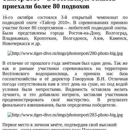
приехали более 80 подвохов
16-го октября состоялся 3-й открытый
чемпионат по
подводной охоте «Тайгер 2010». В соревнованиях приняло
участие более 80 спортсменов – любителей подводной охоты.
Были представлены города Ростов-на-Дону, Волгоград,
Владикавказ, Кропоткин, Волгодонск, Азов, Каменск,
Новочеркасск и др.
В отличие от прошлого года зачётным был один день. Так же
как и раньше участники соревновались на территории
Весёловского водохранилища, а приняла нас база
госохотхозяйства и её директор Говорунов В.Н. Отличная
погода сопутствовала нам в этот день на суше, но под водой
условия были непростыми. Видимость оставляла желать
лучшего, и это добавляло интриги, заставляя участников
продемонстрировать своё мастерство. В результате
финального взвешивания, были определены победители.
Первое место в личном зачёте, подтвердив свой высокий
уровень, занял чемпион прошлого года Пуголовкин