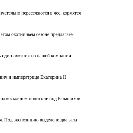
нчательно переселяются в лес, кормятся
этом охотничьем сезоне предлагаем
ь один охотник из нашей компании
ович и императрица Екатерина II
подмосковном полигоне под Балашихой.
я. Под экспозицию выделено два зала