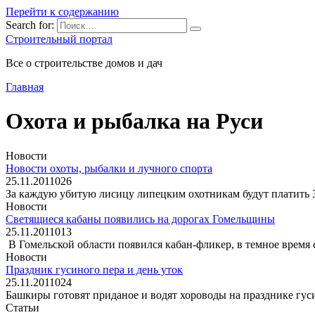
Перейти к содержанию
Search for:
Строительный портал
Все о строительстве домов и дач
Главная
Охота и рыбалка на Руси
Новости
Новости охоты, рыбалки и лучного спорта
25.11.2011
0
26
За каждую убитую лисицу липецким охотникам будут платить 3
Новости
Светящиеся кабаны появились на дорогах Гомельщины
25.11.2011
0
13
В Гомельской области появился кабан-фликер, в темное врем
Новости
Праздник гусиного пера и день уток
25.11.2011
0
24
Башкиры готовят приданое и водят хороводы на празднике гу
Статьи