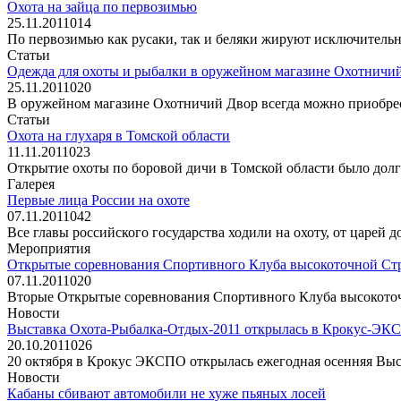
Охота на зайца по первозимью
25.11.2011
0
14
По первозимью как русаки, так и беляки жируют исключительно
Статьи
Одежда для охоты и рыбалки в оружейном магазине Охотничи
25.11.2011
0
20
В оружейном магазине Охотничий Двор всегда можно приобрест
Статьи
Охота на глухаря в Томской области
11.11.2011
0
23
Открытие охоты по боровой дичи в Томской области было долг
Галерея
Первые лица России на охоте
07.11.2011
0
42
Все главы российского государства ходили на охоту, от царей
Мероприятия
Открытые соревнования Спортивного Клуба высокоточной Ст
07.11.2011
0
20
Вторые Открытые соревнования Спортивного Клуба высокоточ
Новости
Выставка Охота-Рыбалка-Отдых-2011 открылась в Крокус-ЭК
20.10.2011
0
26
20 октября в Крокус ЭКСПО открылась ежегодная осенняя Выст
Новости
Кабаны сбивают автомобили не хуже пьяных лосей