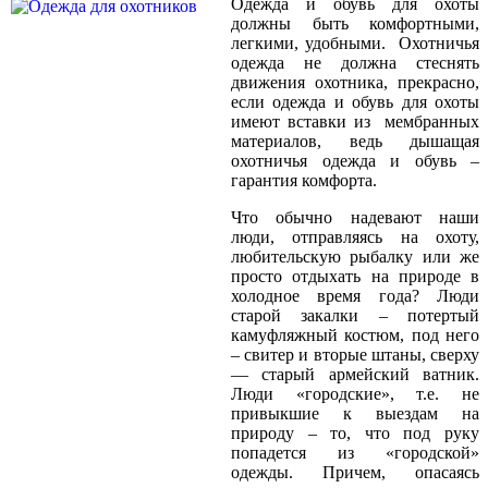
Одежда и обувь для охоты
должны быть комфортными,
легкими, удобными. Охотничья
одежда не должна стеснять
движения охотника, прекрасно,
если одежда и обувь для охоты
имеют вставки из мембранных
материалов, ведь дышащая
охотничья одежда и обувь –
гарантия комфорта.
Что обычно надевают наши
люди, отправляясь на охоту,
любительскую рыбалку или же
просто отдыхать на природе в
холодное время года? Люди
старой закалки – потертый
камуфляжный костюм, под него
– свитер и вторые штаны, сверху
— старый армейский ватник.
Люди «городские», т.е. не
привыкшие к выездам на
природу – то, что под руку
попадется из «городской»
одежды. Причем, опасаясь