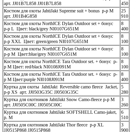
арт. JJ01B7L858 JJ01B7L858
450
Костюм для охоты JahtiJakt Supreme suit + bonus р-р M
25
арт. JJ01B4G858
910
Костюм для охоты NorthICE Dylan Outdoor set + бонус
8
р-р L Цвет: black/grey NI0107G651M
400
Костюм для охоты NorthICE Dylan Outdoor set + бонус
8
р-р XXL Цвет: green/green NI0107G651M
100
Костюм для охоты NorthICE Dylan Outdoor set + бонус
8
р-р М Цвет:blue/grey NI0107G651M
100
Костюм для охоты NorthICE Tara Outdoor set. + бонус р-
8
р M Цвет: red/black NI0108J091M
100
Костюм для охоты NorthICE Tara Outdoor set. + бонус р-
8
р M Цвет:purple NI0108J091M
400
Куртка для охоты JahtiJakt Reversible camo fleece Jacket,
5
р-р XS арт. JJ0503G35C JJ0503G35C
280
Куртка для охотников JahtiJakt Snow Camo-fleece р-р M
3
арт. JJ0505C00C JJ0505C00C
260
Куртка для охотников JahtiJakt SOFTSHELL Camo-jaket,
6
р. M
510
Куртка для охотников JahtiJakt Thor fleece р-р XL
3
JJ0515Р868 JJ0515Р868
900