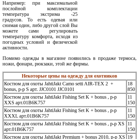
Например: при максимальной
послойной комплектации
температура экстрима -25
градусов. То есть одевая или
снимая один, либо другой слой Вы
можете сами регулировать
температуру комфорта, исходя из
погодных условий и физической
активности.
Помимо одежды в магазине появились в продаже термоса,
ножи, фонари, рюкзаки, этой же фирмы.
Некоторые цены на одежду для охотников
Костюм для охоты JahtiJakt Camo setti AIR-TEX 2 +
18
bonus, р-р S арт. JJС0101 JJС0101
850
Костюм для охоты JahtiJakt Fishing Set K + bonus , р-р
11
XХS арт.01B6K757
150
Костюм для охоты JahtiJakt Fishing Set K + bonus , р-р
11
XХXL арт.01B6K757
150
Костюм для охоты JahtiJakt Fishing Set K + bonus , р-р ХS
11
арт.01B6K757
150
Костюм для охоты JahtiJakt Premium + bonus 2010, р-р ХS
19