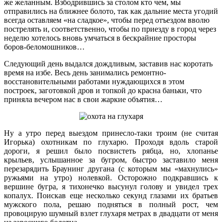
же желанным. Взбодрившись за столом кто чем, мы
отправились на ближнее болото, так как дальние места угодий
всегда оставляем «на сладкое», чтобы перед отъездом вволю
пострелять и, соответственно, чтобы по приезду в город через
неделю хотелось вновь умчаться в бескрайние просторы
боров-беломошников…
Следующий день выдался дождливым, заставив нас коротать
время на избе. Весь день занимались ремонтно-
восстановительными работами нуждающихся в этом
построек, заготовкой дров и топкой до красна баньки, что
приняла вечером нас в свои жаркие объятия…
Ну а утро перед выездом принесло-таки троим (не считая
Игорька) охотникам по глухарю. Проходя вдоль старой
дороги, я решил было посвистеть рябца, но, хлопанье
крыльев, услышанное за бугром, быстро заставило меня
перезарядить Браунинг другана (с которым мы «махнулись»
ружьями на утро) нолевкой. Осторожно подкравшись к
вершине бугра, я тихонечко высунул голову и увидел трех
копалух. Поискав еще несколько секунд глазами их братьев
мужского пола, решаю подняться в полный рост, чем
провоцирую шумный взлет глухаря метрах в двадцати от меня