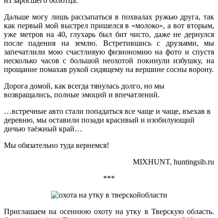
из заросшего болотца.
Дальше могу лишь рассыпаться в похвалах ружью друга, так
как первый мой выстрел пришелся в «молоко», а вот вторым,
уже метров на 40, глухарь был бит чисто, даже не дернулся
после падения на землю. Встретившись с друзьями, мы
запечатлили мою счастливую физиономию на фото и спустя
несколько часов с большой неохотой покинули избушку, на
прощание помахав рукой сидящему на вершине сосны ворону.
Дорога домой, как всегда тянулась долго, но мы
возвращались, полные эмоций и впечатлений.
…встречные авто стали попадаться все чаще и чаще, въехав в
деревню, мы оставили позади красивый и изобилующий
дичью таёжный край…
Мы обязательно туда вернемся!
MIXHUNT, huntingsib.ru
***
Приглашаем на осеннюю охоту на утку в Тверскую область.