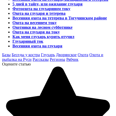
5 дней в тайге, или ожидание глухаря
Фотоохота на глухарином току
Охота на глухаря и тетерева
Весенняя охота на тетерева в Тогучинском районе
Охота на весеннем току
Охотники на лесном субботнике
Охота на глухаря на току
Как меня глухарь курить отучил
Глухариный ток
Весенняя охота на глухаря
Базы
Беседы у костра
Глухарь
Дворянское
Охота
Охота и
рыбалка на Руси
Рассказы
Регионы
Рябчик
Оцените статью