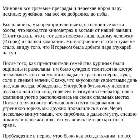
Миновав все грязевые преграды и переехав вброд пару
нехилых ручейков, мы все же добрались до избы.
Выспавшись, мы предприняли выезд на основные места
охоты, что находятся километрах в восьми от нашей заимки.
Стоит сказать, что в тот день повезло лишь одному человеку
(Игорю) из нашей компании. Но настроение от этого хуже не
стало, ввиду того, что Игорьком была добыта пара глухарей
на суп.
После того, как представители семейства куриных были
ощипаны и разделаны, им было суждено томиться на костре
несколько часов в компании сладкого красного перца, лука,
соли и свежей зелени. Скажу, что вкусовыми свойствами дичь
нас, как всегда, обрадовала. Употребив бутылочку исконно
русского напитка «под горячее» и заглушив генератор, наша
компания уютно расположилась на своих спальных местах.
После получасового обсуждения о пути следования на
утреннюю зорьку, мы дружно провалились в сон. Через
несколько минут мыши, что скреблись в дальнем углу, спешно
покинули наше жилище, испугавшись четырехкратного
храпа.
Пробуждение в первое утро было как всегда тяжким, но все