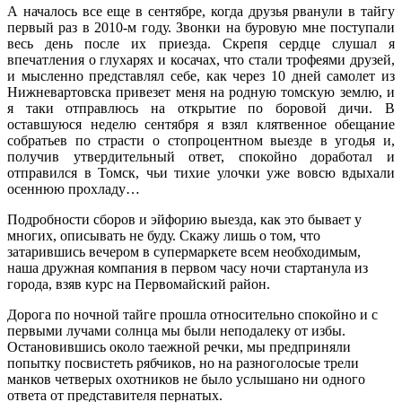
А началось все еще в сентябре, когда друзья рванули в тайгу
первый раз в 2010-м году. Звонки на буровую мне поступали
весь день после их приезда. Скрепя сердце слушал я
впечатления о глухарях и косачах, что стали трофеями друзей,
и мысленно представлял себе, как через 10 дней самолет из
Нижневартовска привезет меня на родную томскую землю, и
я таки отправлюсь на открытие по боровой дичи. В
оставшуюся неделю сентября я взял клятвенное обещание
собратьев по страсти о стопроцентном выезде в угодья и,
получив утвердительный ответ, спокойно доработал и
отправился в Томск, чьи тихие улочки уже вовсю вдыхали
осеннюю прохладу…
Подробности сборов и эйфорию выезда, как это бывает у
многих, описывать не буду. Скажу лишь о том, что
затарившись вечером в супермаркете всем необходимым,
наша дружная компания в первом часу ночи стартанула из
города, взяв курс на Первомайский район.
Дорога по ночной тайге прошла относительно спокойно и с
первыми лучами солнца мы были неподалеку от избы.
Остановившись около таежной речки, мы предприняли
попытку посвистеть рябчиков, но на разноголосые трели
манков четверых охотников не было услышано ни одного
ответа от представителя пернатых.