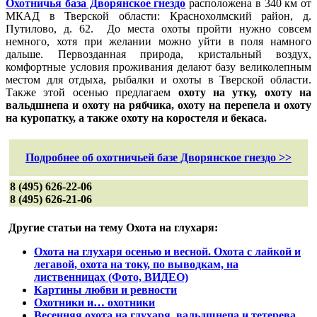
Охотничья база Дворянское гнездо
расположена в 340 км от
МКАД в Тверской области: Краснохолмский район, д.
Путилово, д. 62. До места охоты пройти нужно совсем
немного, хотя при желании можно уйти в поля намного
дальше. Первозданная природа, кристальный воздух,
комфортные условия проживания делают базу великолепным
местом для отдыха, рыбалки и охоты в Тверской области.
Также этой осенью предлагаем
охоту на утку, охоту на
вальдшнепа и охоту на рябчика, охоту на перепела и охоту
на куропатку, а также охоту на коростеля и бекаса.
Подробнее об охотничьей базе Дворянское гнездо >>
8 (495) 626-22-06
8 (495) 626-21-06
Другие статьи на тему Охота на глухаря:
Охота на глухаря осенью и весной. Охота с лайкой и
легавой, охота на току, по выводкам, на
лиственницах (Фото, ВИДЕО)
Картины любви и ревности
Охотники и… охотники
Весенняя охота на глухаря, вальдшнепа и тетерева