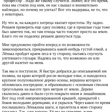
"профессор". Надо же такому случится. Значит, все это время,
пока мы стояли под ним, он нас слышал и внимательно
наблюдал, но почему не улетал? Вот это выдержка, не то, что
у некоторых.
Ну что ж, на каждого хитреца хватает простоты. Ну ладно.
Решаем проверить еще одну полянку, где в прошлые года тоже
был заметен ток, но там птицы часто токуют просто на земле.
Благо это не подалеку решаем двинуться туда.
Мне предложено пройти вперед и по возможности
замаскироваться, прикрывшись какой-нибудь густой елкой, а
Лёнька пройдет краем леса в ту сторону, пытаясь спугнуть
улетевшего глухаря. Надеясь на то, что возможно он или
другой налетит на меня.
Так мы и поступили. Я быстро добрался до описываемой им
поляны, на краю которой росли молодые елки, и находилось
крупное полуповаленое дерево осины, вершина которого
обломилась посередине, и образовывало с основным стволом
треугольник на высоте трех метров от земли. Дерево
свалилось давно и было густо покрыто мхом и лишайником.
Вот под этой импровизированной крышей, прикрытой с
боков молодыми деревцами, я и укрылся. Через какое-то время
послышались Лёнькины шаги, и пролетела в мою сторону
глухарка. Так, уже хорошо. Её мы не стреляем, ждем