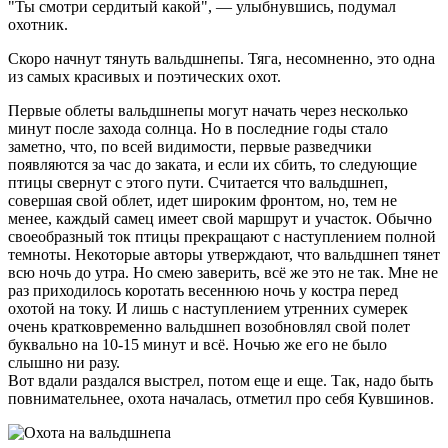
"Ты смотри сердитый какой", — улыбнувшись, подумал
охотник.
Скоро начнут тянуть вальдшнепы. Тяга, несомненно, это одна
из самых красивых и поэтических охот.
Первые облеты вальдшнепы могут начать через несколько
минут после захода солнца. Но в последние годы стало
заметно, что, по всей видимости, первые разведчики
появляются за час до заката, и если их сбить, то следующие
птицы свернут с этого пути. Считается что вальдшнеп,
совершая свой облет, идет широким фронтом, но, тем не
менее, каждый самец имеет свой маршрут и участок. Обычно
своеобразный ток птицы прекращают с наступлением полной
темноты. Некоторые авторы утверждают, что вальдшнеп тянет
всю ночь до утра. Но смею заверить, всё же это не так. Мне не
раз приходилось коротать весеннюю ночь у костра перед
охотой на току. И лишь с наступлением утренних сумерек
очень кратковременно вальдшнеп возобновлял свой полет
буквально на 10-15 минут и всё. Ночью же его не было
слышно ни разу.
Вот вдали раздался выстрел, потом еще и еще. Так, надо быть
повнимательнее, охота началась, отметил про себя Кувшинов.