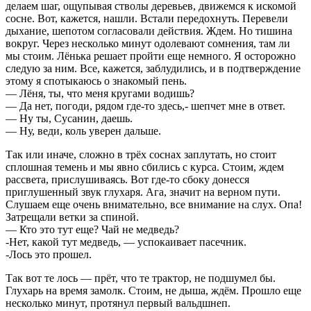
делаем шаг, ощупывая стволы деревьев, движемся к искомой
сосне. Вот, кажется, нашли. Встали передохнуть. Перевели
дыхание, шепотом согласовали действия. Ждем. Но тишина
вокруг. Через несколько минут одолевают сомнения, там ли
мы стоим. Лёнька решает пройти еще немного. Я осторожно
следую за ним. Все, кажется, заблудились, и в подтверждение
этому я спотыкаюсь о знакомый пень.
— Лёня, ты, что меня кругами водишь?
— Да нет, погоди, рядом где-то здесь,- шепчет мне в ответ.
— Ну ты, Сусанин, даешь.
— Ну, веди, коль уверен дальше.
Так или иначе, сложно в трёх соснах заплутать, но стоит
сплошная темень и мы явно сбились с курса. Стоим, ждем
рассвета, прислушиваясь. Вот где-то сбоку донесся
приглушенный звук глухаря. Ага, значит на верном пути.
Слушаем еще очень внимательно, все внимание на слух. Опа!
Затрещали ветки за спиной.
— Кто это тут еще? Чай не медведь?
-Нет, какой тут медведь, — успокаивает пасечник.
-Лось это прошел.
Так вот те лось — прёт, что те трактор, не подшумел бы.
Глухарь на время замолк. Стоим, не дыша, ждём. Прошло еще
несколько минут, протянул первый вальдшнеп.