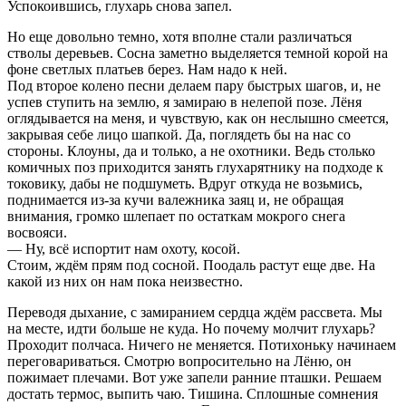
Успокоившись, глухарь снова запел.
Но еще довольно темно, хотя вполне стали различаться
стволы деревьев. Сосна заметно выделяется темной корой на
фоне светлых платьев берез. Нам надо к ней.
Под второе колено песни делаем пару быстрых шагов, и, не
успев ступить на землю, я замираю в нелепой позе. Лёня
оглядывается на меня, и чувствую, как он неслышно смеется,
закрывая себе лицо шапкой. Да, поглядеть бы на нас со
стороны. Клоуны, да и только, а не охотники. Ведь столько
комичных поз приходится занять глухарятнику на подходе к
токовику, дабы не подшуметь. Вдруг откуда не возьмись,
поднимается из-за кучи валежника заяц и, не обращая
внимания, громко шлепает по остаткам мокрого снега
восвояси.
— Ну, всё испортит нам охоту, косой.
Стоим, ждём прям под сосной. Поодаль растут еще две. На
какой из них он нам пока неизвестно.
Переводя дыхание, с замиранием сердца ждём рассвета. Мы
на месте, идти больше не куда. Но почему молчит глухарь?
Проходит полчаса. Ничего не меняется. Потихоньку начинаем
переговариваться. Смотрю вопросительно на Лёню, он
пожимает плечами. Вот уже запели ранние пташки. Решаем
достать термос, выпить чаю. Тишина. Сплошные сомнения