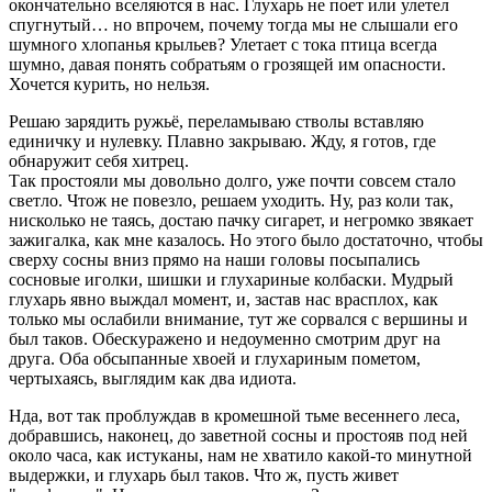
окончательно вселяются в нас. Глухарь не поет или улетел
спугнутый… но впрочем, почему тогда мы не слышали его
шумного хлопанья крыльев? Улетает с тока птица всегда
шумно, давая понять собратьям о грозящей им опасности.
Хочется курить, но нельзя.
Решаю зарядить ружьё, переламываю стволы вставляю
единичку и нулевку. Плавно закрываю. Жду, я готов, где
обнаружит себя хитрец.
Так простояли мы довольно долго, уже почти совсем стало
светло. Чтож не повезло, решаем уходить. Ну, раз коли так,
нисколько не таясь, достаю пачку сигарет, и негромко звякает
зажигалка, как мне казалось. Но этого было достаточно, чтобы
сверху сосны вниз прямо на наши головы посыпались
сосновые иголки, шишки и глухариные колбаски. Мудрый
глухарь явно выждал момент, и, застав нас врасплох, как
только мы ослабили внимание, тут же сорвался с вершины и
был таков. Обескуражено и недоуменно смотрим друг на
друга. Оба обсыпанные хвоей и глухариным пометом,
чертыхаясь, выглядим как два идиота.
Нда, вот так проблуждав в кромешной тьме весеннего леса,
добравшись, наконец, до заветной сосны и простояв под ней
около часа, как истуканы, нам не хватило какой-то минутной
выдержки, и глухарь был таков. Что ж, пусть живет