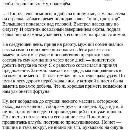
любит терпеливых. Ну, подождём.
… Постояв ещё немного, и добыча в полутьме, сама налетела
на стрелка, заблаговременно подав голос: "цвиг, цвиг, хор"…
Вальдшнеп показался над головой. Выстрел навскидку по
силуэту. И охотник довольный завершением охоты, подняв
вальдшнепа камнем упавшего к его ногам, направился домой.
На следующей день, придя на работу, мужики обменивались
рассказами о своих вечерних охотах. Лёня рассказал о
замеченным им глухаре и ненавязчиво предложил мне
составить ему компанию через пару дней — попытаться
добыть петуха на току. Я с радостью согласился и принял
предложение. Затемно выехав из города, мы направились в
назначенное место. Теплая темная ночь предвещала удачу. По
пути к лесу дорогу перебежала лиса, у которой в пасти была
заметна какая-то добыча. Что ж, хорошая примета возможно и
нам улыбнется фортуна.
Ну, вот добрались до опушки лесного массива, осторожно
выходим из машины, собираем ружья и вперед. Куда идти, я
не знаю, но меня ведет сопровождающий и это уже хорошо.
Полностью полагаюсь на его знание леса. Понемногу
продвигаясь вглубь, постоянно прислушиваемся. Но нет —
тишина и тьма вокруг, не видно ни зги. Буквально на ощупь