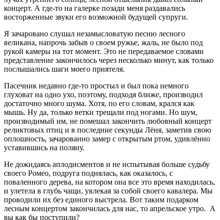
концерт. А где-то на галерке позади меня раздавались
восторженные звуки его возможной будущей супруги.
Я зачаровано слушал незамысловатую песню лесного
великана, напрочь забыв о своем ружье, жаль, не было под
рукой камеры на тот момент. Это не передаваемое словами
представление закончилось через несколько минут, как только
послышались шаги моего приятеля.
Пасечник недавно где-то простыл и был пока немного
глуховат на одно ухо, поэтому, подходя ближе, производил
достаточно много шума. Хотя, по его словам, крался как
мышь. Ну да, только ветки трещали под ногами. Но шум,
производимый им, не помешал закончить любовный концерт
реликтовых птиц и в последние секунды Лёня, заметив свою
оплошность, зачарованно замер с открытым ртом, удивлённо
уставившись на поляну.
Не дожидаясь аплодисментов и не испытывая больше судьбу
своего Ромео, подруга поднялась, как оказалось, с
поваленного дерева, на котором она все это время находилась,
и улетела в глубь чащи, увлекая за собой своего кавалера. Мы
проводили их без единого выстрела. Вот таким подарком
лесным концертом закончилась для нас, то апрельское утро. А
вы как бы поступили?