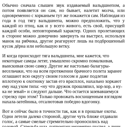
Обычно сначала слышен звук издаваемый вальдшнепом, а
потом появляется он сам, но бывает, налетит молча, или
одновременно с хорканьем тут же покажется сам. Наблюдая из
года в год тягу вальдшнепа, можно предположить, что у
каждой из птиц, как и у всего живого, есть свой, присущей
каждой особи, неповторимый характер. Одних пролетающих
в стороне можно доверчиво завернуть на выстрел, используя
манок на рябчика, другие реагируют лишь на подброшенный
кусок дёрна или небольшую ветку.
И когда происходит тяга вальдшнепа, мне кажется, что
некоторые самцы летят, умышлено скромно помалкивая,
выискивая свою самку. Другие же настолько балагуры-
весельчаки, что на всем протяжении брачного полета заранее
оглашают всю округу своим голосом и даже подлетая
вплотную к охотнику застав его врасплох, нахально хоркают
ему над ухом типа: «ну что дружок прошляпил, хор-хор, а ну-
ка не зевай» и следуют дальше. Что остается зазевавшемуся
стрелку при этом? Только провожать восхищенным взглядом
нахала-затейника, отсалютовав победно вдогонку.
Вот и сейчас было в точности так, как и в прошлые охоты.
Одни летели далеко стороной, другие чуть ближе отдавали
голос, а самые смелые стремительно проносились над
головой. Стрельба шла, патронташ незаметно пустел, а дичи