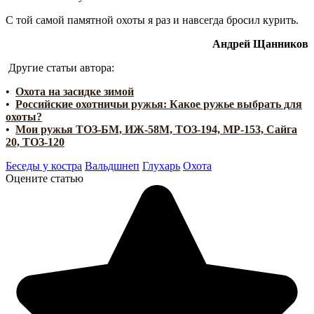
С той самой памятной охоты я раз и навсегда бросил курить.
Андрей Щанников
Другие статьи автора:
•
Охота на засидке зимой
•
Российские охотничьи ружья: Какое ружье выбрать для
охоты?
•
Мои ружья ТОЗ-БМ, ИЖ-58М, ТОЗ-194, МР-153, Сайга
20, ТОЗ-120
Беседы у костра
Вальдшнеп
Глухарь
Охота
Оцените статью