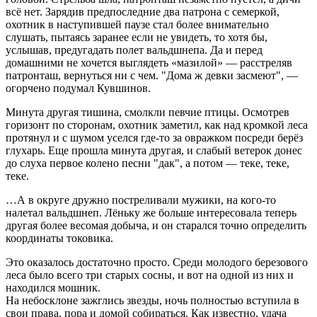
всё нет. Зарядив предпоследние два патрона с семеркой,
охотник в наступившей паузе стал более внимательно
слушать, пытаясь заранее если не увидеть, то хотя бы,
услышав, предугадать полет вальдшнепа. Да и перед
домашними не хочется выглядеть «мазилой» — расстреляв
патронташ, вернуться ни с чем. "Дома ж девки засмеют", —
огорчено подумал Кувшинов.
Минута другая тишина, смолкли певчие птицы. Осмотрев
горизонт по сторонам, охотник заметил, как над кромкой леса
протянул и с шумом уселся где-то за овражком посреди берёз
глухарь. Еще прошла минута другая, и слабый ветерок донес
до слуха первое колено песни "дак", а потом — теке, теке,
теке.
…А в округе дружно постреливали мужики, на кого-то
налетал вальдшнеп. Лёньку же больше интересовала теперь
другая более весомая добыча, и он старался точно определить
координаты токовика.
Это оказалось достаточно просто. Среди молодого березового
леса было всего три старых сосны, и вот на одной из них и
находился мошник.
На небосклоне зажглись звезды, ночь полностью вступила в
свои права, пора и домой собираться. Как известно, удача