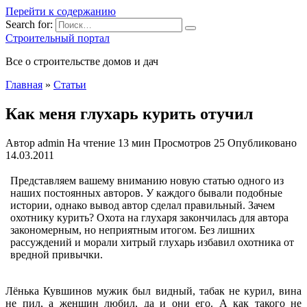
Перейти к содержанию
Search for:
Строительный портал
Все о строительстве домов и дач
Главная
»
Статьи
Как меня глухарь курить отучил
Автор
admin
На чтение
13 мин
Просмотров
25
Опубликовано
14.03.2011
Представляем вашему вниманию новую статью одного из
наших постоянных авторов. У каждого бывали подобные
истории, однако вывод автор сделал правильный. Зачем
охотнику курить? Охота на глухаря закончилась для автора
закономерным, но неприятным итогом. Без лишних
рассуждений и морали хитрый глухарь избавил охотника от
вредной привычки.
Лёнька Кувшинов мужик был видный, табак не курил, вина
не пил, а женщин любил, да и они его. А как такого не