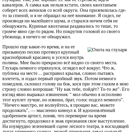
кавалеров. А самка как нельзя кстати, своих квохтаньем
соберет всех женихов со всей округи. Она приземлилась где-
то за спиной, и я не обращал на неё внимание. Я сидел, не
производя ни малейшего шума, и старался ничем себя не
обнаружить. Куриные квохтанья раздавались то тише, то
громче явно где-то рядом. Но покрутив головой из своего
убежища, я ничего не обнаружил.
Прошло еще какое-то время, и на ее
призывную песню протянул крупный
краснобровый красавец и уселся внутрь
поляны. Мне было прекрасно всё видно со своего места.
Глухарь немного отряхнулся, оглядел всё вокруг. Что ж,
публика на месте… расправил крылья, словно пытаясь
взлететь, и издал первый пробный звук. Потом немного
помедлив, склонил голову на бок, кося при этом глазом в мою
строну словно вопрошая: "Ну как тебе, пойдёт? То-то же". Его
взгляд явно выражал извинения: " мол обычно я исполняю
этот куплет лучше, но извини, брат, голос подсел немного".
"Ничего маестро, не волнуйтесь, я прощаю вас, можете
продолжать", — мысленно кивнул я. И вдохновлённый
одобрением артист, поняв, что перемирие на время
достигнуто, продолжил в знак признания свое выступление.
На изумрудно зеленевшей сцене лесного театра, в восходящей
лучах утреннего солнца, лесной отшельник давал сольный