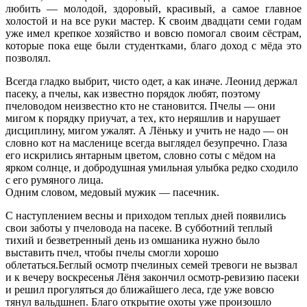
любить — молодой, здоровый, красивый, а самое главное
холостой и на все руки мастер. К своим двадцати семи годам
уже имел крепкое хозяйство и вовсю помогал своим сёстрам,
которые пока еще были студентками, благо доход с мёда это
позволял.
Всегда гладко выбрит, чисто одет, а как иначе. Леонид держал
пасеку, а пчелы, как известно порядок любят, поэтому
пчеловодом неизвестно кто не становится. Пчелы — они
мигом к порядку приучат, а тех, кто неряшлив и нарушает
дисциплину, мигом ужалят. А Лёньку и учить не надо — он
словно кот на масленице всегда выглядел безупречно. Глаза
его искрились янтарным цветом, словно соты с мёдом на
ярком солнце, и добродушная умильная улыбка редко сходило
с его румяного лица.
Одним словом, медовый мужик — пасечник.
C наступлением весны и приходом теплых дней появились
свои заботы у пчеловода на пасеке. В субботний теплый
тихий и безветренный день из омшаника нужно было
выставить пчел, чтобы пчелы смогли хорошо
облетаться.Беглый осмотр пчелиных семей тревоги не вызвал
и к вечеру воскресенья Лёня закончил осмотр-ревизию пасеки
и решил прогуляться до ближайшего леса, где уже вовсю
тянул вальдшнеп. Благо открытие охоты уже произошло