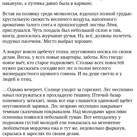
накануне, а путевка давно была в кармане.
Встав на полянку среди мелколесья, вздохнул полной грудью
хрустальную свежесть весеннего воздуха, напоенного
ароматами талого снега и прошлогодней листвы Лёня,
прислушался. Чуть поодаль был небольшой склон и там,
внизу, доносилось журчание ручья. Ну, всё, должны полететь
подумал пасечник. Место выбрал хорошее.
А вокруг вовсю щебечут птахи, неугомонно носясь по своим
делам. Весна, у всех новые квартиры, заботы. Кто гнездо
новое вьёт, кто старое подновляет. Столько всех новостей
нужно рассказать соседям вот лес и полон веселого
жизнерадостного шумного гомона. И на душе светло и у
людей и птиц.
…Однако вечереет. Солнце уходит за горизонт. Лес неспешно
начал погружаться в прохладную тишину. Птичий базар
понемногу затихает, лишь все еще слышится одинокий щебет
неугомонной зарянки. Лес незримо неспешно накрывает
темным сказочным покрывалом. Над молодыми зарослями
осинника появился небольшой туман. Вот неподалеку у
подножия густой молодой ели показалась на мгновение
любопытная мордочка ежа и тут же, недовольно фыркнув,
скрылась в зарослях по своим делам.