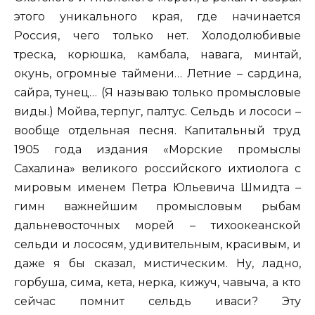
этого уникального края, где начинается
Россия, чего только нет. Холодолюбивые
треска, корюшка, камбала, навага, минтай,
окунь, огромные таймени… Летние – сардина,
сайра, тунец… (Я называю только промысловые
виды.) Мойва, терпуг, палтус. Сельдь и лососи –
вообще отдельная песня. Капитальный труд
1905 года издания «Морские промыслы
Сахалина» великого российского ихтиолога с
мировым именем Петра Юльевича Шмидта –
гимн важнейшим промысловым рыбам
дальневосточных морей – тихоокеанской
сельди и лососям, удивительным, красивым, и
даже я бы сказал, мистическим. Ну, ладно,
горбуша, сима, кета, нерка, кижуч, чавыча, а кто
сейчас помнит сельдь иваси? Эту