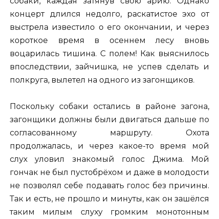
собаки, каждая затянув свою арию. Однако
концерт длился недолго, раскатистое эхо от
выстрела известило о его окончании, и через
короткое время в осеннем лесу вновь
воцарилась тишина. С полем! Как выяснилось
впоследствии, зайчишка, не успев сделать и
полкруга, вылетел на одного из загонщиков.
Поскольку собаки остались в районе загона,
загонщики должны были двигаться дальше по
согласованному маршруту. Охота
продолжалась, и через какое-то время мой
слух уловил знакомый голос Джима. Мой
гончак не был пустобрёхом и даже в молодости
не позволял себе подавать голос без причины.
Так и есть, не прошло и минуты, как он зашёлся
таким милым слуху громким монотонным