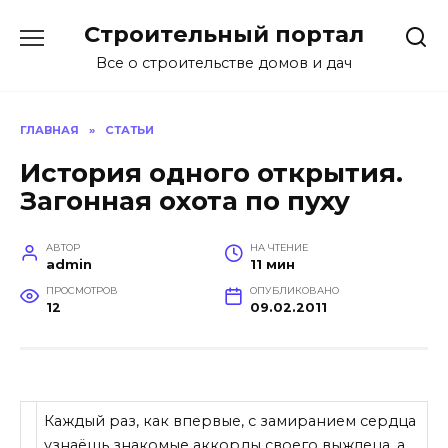
Перейти
Строительный портал
к
содержанию
Все о строительстве домов и дач
ГЛАВНАЯ
»
СТАТЬИ
История одного открытия.
Загонная охота по пуху
АВТОР
НА ЧТЕНИЕ
admin
11 мин
ПРОСМОТРОВ
ОПУБЛИКОВАНО
12
09.02.2011
Каждый раз, как впервые, с замиранием сердца
узнаёшь знакомые аккорды своего выжлеца, а