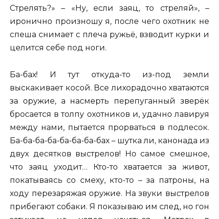
Стрелять?» – «Ну, если заяц, то стреляй», –
иронично произношу я, после чего охотник не
спеша снимает с плеча ружьё, взводит курки и
целится себе под ноги.
Ба-бах! И тут откуда-то из-под земли
выскакивает косой. Все лихорадочно хватаются
за оружие, а насмерть перепуганный зверёк
бросается в толпу охотников и, удачно лавируя
между нами, пытается прорваться в подлесок.
Ба-ба-ба-ба-ба-ба-ба-бах – шутка ли, канонада из
двух десятков выстрелов! Но самое смешное,
что заяц уходит… Кто-то хватается за живот,
покатываясь со смеху, кто-то – за патроны, на
ходу перезаряжая оружие. На звуки выстрелов
прибегают собаки. Я показываю им след, но гон