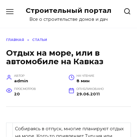
Перейти
Строительный портал
к
содержанию
Все о строительстве домов и дач
ГЛАВНАЯ
»
СТАТЬИ
Отдых на море, или в
автомобиле на Кавказ
АВТОР
НА ЧТЕНИЕ
admin
8 мин
ПРОСМОТРОВ
ОПУБЛИКОВАНО
20
29.06.2011
Собираясь в отпуск, многие планируют отдых
на море. Кого-то привлекает Турция или