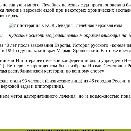
 не так уж и много. Лечебная верховая езда противопоказана 
тся лечение верховой ездой при некоторых хронических воспал
ный врач.
и — чудесные животные, удивительным образом влияющие на че
з 40 лет после завоевания Европы. История русского «конелече
 в 1991 году польский врач Марьян Ярошевский. В это же время
оссийской Иппотерапевтической конференции было учреждено Не
). Ее первым президентом была избрана Ноэми Семеновна Ро
дья республиканской категории по конному спорту.
ды стали 93 человек (физические лица) из 46 городов России и 
верховой езды и иппотерапии).
льным метод альтернативного лечения, но и возможностью по