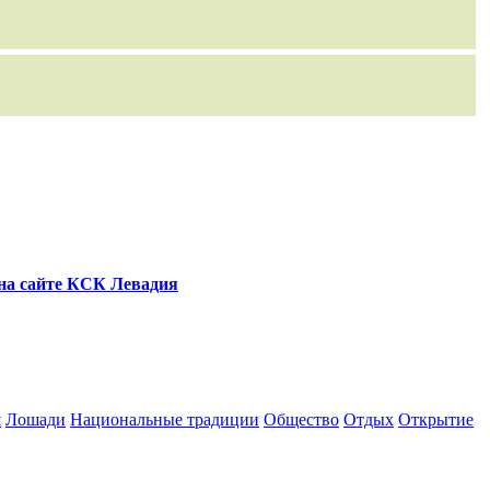
 на сайте КСК Левадия
я
Лошади
Национальные традиции
Общество
Отдых
Открытие