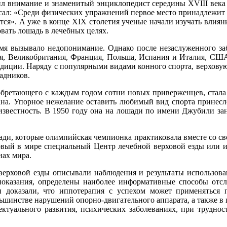
л внимание и знаменитый энциклопедист середины XVIII века Д
писал: «Среди физических упражнений первое место принадлежит
тся». А уже в конце XIX столетия ученые начали изучать влиян
вать лошадь в лечебных целях.
емя вызывало недопонимание. Однако после незаслуженного заб
ия, Великобритания, Франция, Польша, Испания и Италия, СШ
иции. Наряду с популярными видами конного спорта, верховую е
адников.
ретающего с каждым годом сотни новых приверженцев, стала 
ана. Упорное нежелание оставить любимый вид спорта принесло
известность. В 1950 году она на лошади по имени Джубили зан
ади, которые олимпийская чемпионка практиковала вместе со сво
рвый в мире специальный Центр лечебной верховой езды или и
нах мира.
ерховой езды описывали наблюдения и результаты использова
оказания, определены наиболее информативные способы отсл
и доказали, что иппотерапия с успехом может применяться 
ьшинстве нарушений опорно-двигательного аппарата, а также в 
ктуального развития, психических заболеваниях, при труднос