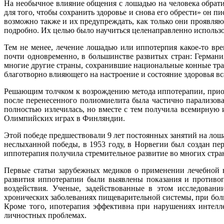
На необычное влияние общения с лошадью на человека обрати
для того, чтобы сохранить здоровье и снова его обрести» он 
возможно также и их предупреждать, как только они проявляю
подробно. Их целью было научиться целенаправленно использо
Тем не менее, лечение лошадью или иппотерпия какое-то вр
почти одновременно, в большинстве развитых стран: Герман
многие другие страны, сохранившие национальные конные трад
благотворно влияющего на настроение и состояние здоровья вс
Решающим толчком к возрождению метода иппотерапии, приоб
после перенесенного полиомиелита была частично парализов
полностью излечилась, но вместе с тем получила всемирную 
Олимпийских играх в Финляндии.
Этой победе предшествовали 9 лет постоянных занятий на лош
неслыханной победы, в 1953 году, в Норвегии был создан пе
иппотерапия получила стремительное развитие во многих стра
Первые статьи зарубежных медиков о применении лечебной в
развития иппотерапии были выявлены показания и противоп
воздействия. Ученые, задействованные в этом исследовани
хронических заболеваниях пищеварительной системы, при бол
Кроме того, ипотерапия эффективна при нарушениях интелле
личностных проблемах.