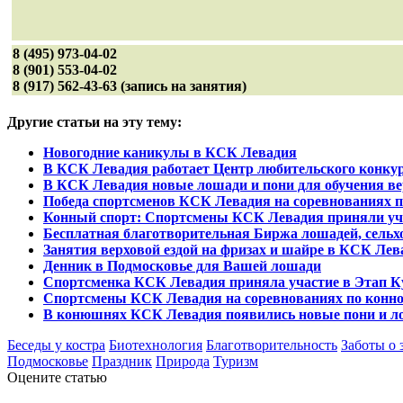
8 (495) 973-04-02
8 (901) 553-04-02
8 (917) 562-43-63 (запись на занятия)
Другие статьи на эту тему:
Новогодние каникулы в КСК Левадия
В КСК Левадия работает Центр любительского конкур
В КСК Левадия новые лошади и пони для обучения вер
Победа спортсменов КСК Левадия на соревнованиях п
Конный спорт: Спортсмены КСК Левадия приняли уча
Бесплатная благотворительная Биржа лошадей, сельхо
Занятия верховой ездой на фризах и шайре в КСК Лев
Денник в Подмосковье для Вашей лошади
Спортсменка КСК Левадия приняла участие в Этап К
Спортсмены КСК Левадия на соревнованиях по конно
В конюшнях КСК Левадия появились новые пони и 
Беседы у костра
Биотехнология
Благотворительность
Заботы о 
Подмосковье
Праздник
Природа
Туризм
Оцените статью