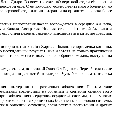
ени Дидро. В своем трактате «О верховой езде и её значении
 верховой езде. С её помощью можно лечить много болезней, но
ие верховой езды или иппотерапии на организм человека более
вения иппотерапия начала возрождаться в середине ХХ века,
А и Канада, Австралия, Япония, страны Латинской Америки и
зду стали целенаправленно использовать в качестве средства,
история датчанки Лиз Хартелл. Бывшая спортсменка-конница,
 неожиданный результат: Лиз Хартелл не только практически
яла второе место и получила серебряную медаль, выступая на
им доктором, норвежкой Элизабет Бодикер. Через 3 года после
ппотерапии для детей-инвалидов. Чуть больше чем за полвека
ния иппотерапии при различных заболеваниях. На этом этапе
еживания воздействия на организм и критерии оценки этого
при заболеваниях сердечно-сосудистой системы, при многих
практике лечения хронических болезней мочеполовой системы.
тях в общении, обучении, сложностях в воспитании и других