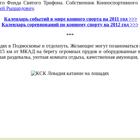
о Фонда Святого Трифона. Собственник Конноспортивного к
ей Рышардович
.
Календарь событий в мире конного спорта на 2011 год >>>
Календарь соревнований по конному спорту на 2012 год >>>
***
дях в Подмосковье и отдохнуть. Желающие могут позаниматься 
15 км от МКАД на берегу огромных прудов и оборудованные вс
ая раздевалка, уютная комната отдыха, качественная амуниция