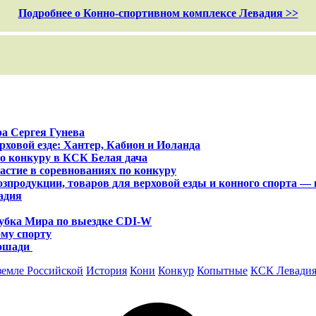
Подробнее о Конно-спортивном комплексе Левадия >>
а Сергея Гунева
ховой езде: Хантер, Кабион и Иоланда
о конкуру в КСК Белая дача
стие в соревнованиях по конкуру
зпродукции, товаров для верховой езды и конного спорта —
адия
убка Мира по выездке CDI-W
му спорту
лошади
земле Российской
История
Кони
Конкур
Копытные
КСК Левади