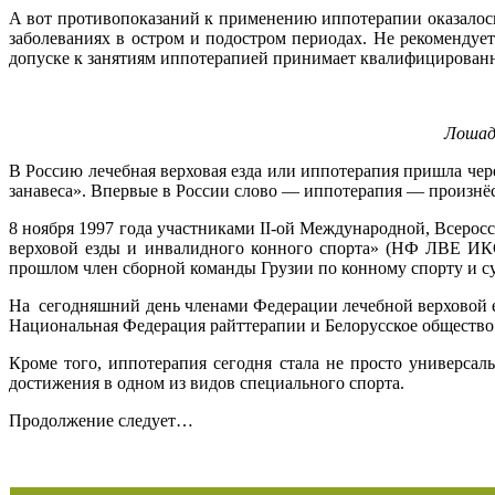
А вот противопоказаний к применению иппотерапии оказалось
заболеваниях в остром и подостром периодах. Не рекомендуе
допуске к занятиям иппотерапией принимает квалифицирован
Лошад
В Россию лечебная верховая езда или иппотерапия пришла чере
занавеса». Впервые в России слово — иппотерапия — произнёс
8 ноября 1997 года участниками II-ой Международной, Всер
верховой езды и инвалидного конного спорта» (НФ ЛВЕ ИКС
прошлом член сборной команды Грузии по конному спорту и су
На сегодняшний день членами Федерации лечебной верховой ез
Национальная Федерация райттерапии и Белорусское общество 
Кроме того, иппотерапия сегодня стала не просто универса
достижения в одном из видов специального спорта.
Продолжение следует…