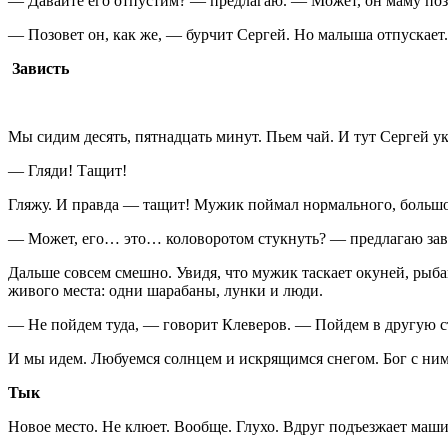
— Давайте его отпустим? — предлагаю. — Может, он маму поз
— Позовет он, как же, — бурчит Сергей. Но малыша отпускает.
Зависть
Мы сидим десять, пятнадцать минут. Пьем чай. И тут Сергей ук
— Гляди! Тащит!
Гляжу. И правда — тащит! Мужик поймал нормального, большог
— Может, его… это… коловоротом стукнуть? — предлагаю зави
Дальше совсем смешно. Увидя, что мужик таскает окуней, рыба
живого места: одни шарабаны, лунки и люди.
— Не пойдем туда, — говорит Клеверов. — Пойдем в другую с
И мы идем. Любуемся солнцем и искрящимся снегом. Бог с ним,
Тык
Новое место. Не клюет. Вообще. Глухо. Вдруг подъезжает маши