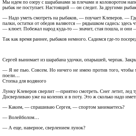
Мы идем по озеру с шарабанами за плечами и коловоротом напер
рыбак не поступает. Настоящий — он следит. За другими рыба
— Надо уметь смотреть на рыбаков, — поучает Клеверов. — Гд
палки, остатки от обедов валяются — рядышком садись: здесь ч
— клюет. Побежал народ куда-то — значит, стая пошла, и они 
Так как время раннее, рыбаков немного. Садимся где-то посе
Сергей вынимает из шарабана удочки, опарышей, черпак. Закрыв
— Я не пью. Совсем. Но ничего не имею против того, чтобы мо
поели…
Стопка для водяного
Лунку Клеверов сверлит —приятно смотреть. Снег летит, лед т
Досверливаю уже на коленях и в поту. Это ж сколько надо имет
— Каким, — спрашиваю Сергея, — спортом занимаетесь?
— Волейболом…
— А еще, наверное, сверлением лунок?