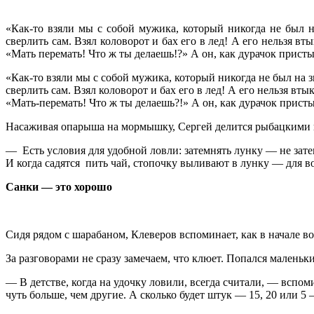
«Как-то взяли мы с собой мужика, который никогда не был 
сверлить сам. Взял коловорот и бах его в лед! А его нельзя 
«Мать перемать! Что ж ты делаешь!?» А он, как дурачок при
«Как-то взяли мы с собой мужика, который никогда не был на 
сверлить сам. Взял коловорот и бах его в лед! А его нельзя в
«Мать-перемать! Что ж ты делаешь?!» А он, как дурачок при
Насаживая опарыша на мормышку, Сергей делится рыбацкими
— Есть условия для удобной ловли: затемнять лунку — не зате
И когда садятся пить чай, стопочку выливают в лунку — для во
Санки — это хорошо
Сидя рядом с шарабаном, Клеверов вспоминает, как в начале в
За разговорами не сразу замечаем, что клюет. Попался малень
— В детстве, когда на удочку ловили, всегда считали, — вспо
чуть больше, чем другие. А сколько будет штук — 15, 20 или 5 