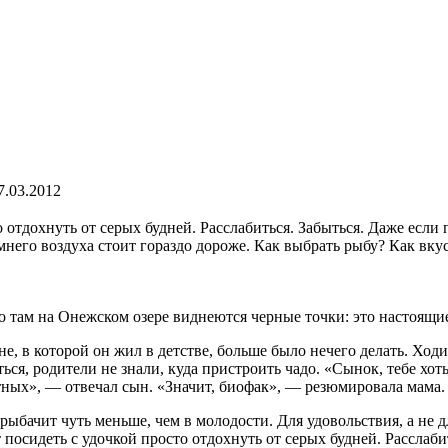
7.03.2012
 отдохнуть от серых будней. Расслабиться. Забыться. Даже если
мнего воздуха стоит гораздо дороже. Как выбрать рыбу? Как вк
, то там на Онежском озере виднеются черные точки: это настоя
не, в которой он жил в детстве, больше было нечего делать. Ходи
ься, родители не знали, куда пристроить чадо. «Сынок, тебе хо
ных», — отвечал сын. «Значит, биофак», — резюмировала мама. 
ыбачит чуть меньше, чем в молодости. Для удовольствия, а не дл
посидеть с удочкой просто отдохнуть от серых будней. Расслабит