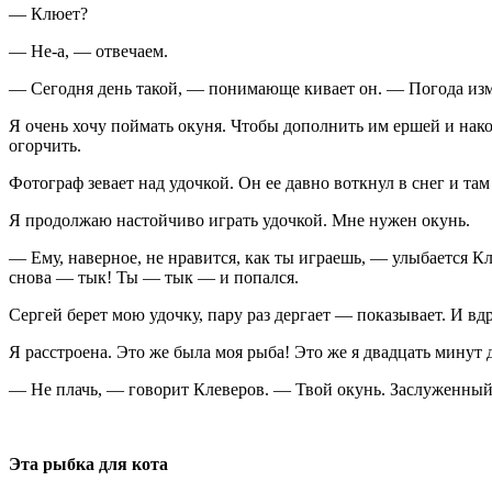
— Клюет?
— Не-а, — отвечаем.
— Сегодня день такой, — понимающе кивает он. — Погода измен
Я очень хочу поймать окуня. Чтобы дополнить им ершей и накор
огорчить.
Фотограф зевает над удочкой. Он ее давно воткнул в снег и там
Я продолжаю настойчиво играть удочкой. Мне нужен окунь.
— Ему, наверное, не нравится, как ты играешь, — улыбается 
снова — тык! Ты — тык — и попался.
Сергей берет мою удочку, пару раз дергает — показывает. И в
Я расстроена. Это же была моя рыба! Это же я двадцать минут 
— Не плачь, — говорит Клеверов. — Твой окунь. Заслуженный
Эта рыбка для кота