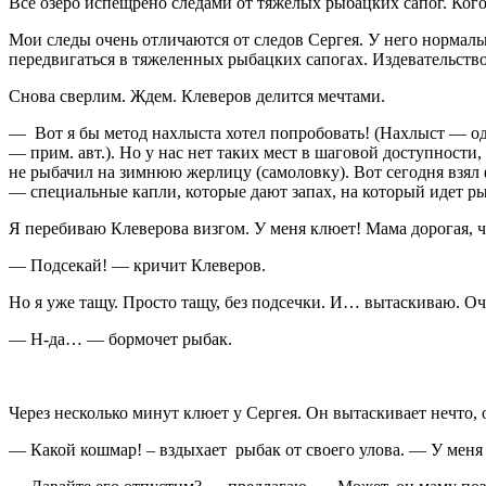
Все озеро испещрено следами от тяжелых рыбацких сапог. Кого 
Мои следы очень отличаются от следов Сергея. У него нормаль
передвигаться в тяжеленных рыбацких сапогах. Издевательство
Снова сверлим. Ждем. Клеверов делится мечтами.
— Вот я бы метод нахлыста хотел попробовать! (Нахлыст — од
— прим. авт.). Но у нас нет таких мест в шаговой доступност
не рыбачил на зимнюю жерлицу (самоловку). Вот сегодня взял
— специальные капли, которые дают запах, на который идет 
Я перебиваю Клеверова визгом. У меня клюет! Мама дорогая, ч
— Подсекай! — кричит Клеверов.
Но я уже тащу. Просто тащу, без подсечки. И… вытаскиваю. Оч
— Н-да… — бормочет рыбак.
Через несколько минут клюет у Сергея. Он вытаскивает нечто, 
— Какой кошмар! – вздыхает рыбак от своего улова. — У меня 