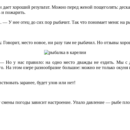
и дает хороший результат. Можно перед женой пощеголять: деска
ь и пожарить.
 — У нее отец до сих пор рыбачит. Так что понимает меня: на 
. Говорит, место новое, ни разу там не рыбачил. Но отзывы хоро
— Но у нас правило: на одно место дважды не ездить. Мы с д
го. На этом озере разнообразие большое: можно не только окуня 
твовать заранее, будет улов или нет!
 смены погоды зависит настроение. Упало давление — рыбе плох