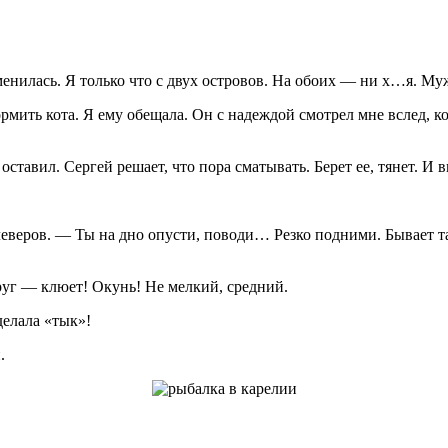
илась. Я только что с двух островов. На обоих — ни х…я. Мужи
мить кота. Я ему обещала. Он с надеждой смотрел мне вслед, ко
 оставил. Сергей решает, что пора сматывать. Берет ее, тянет. И
Клеверов. — Ты на дно опусти, поводи… Резко подними. Бывает 
друг — клюет! Окунь! Не мелкий, средний.
делала «тык»!
.