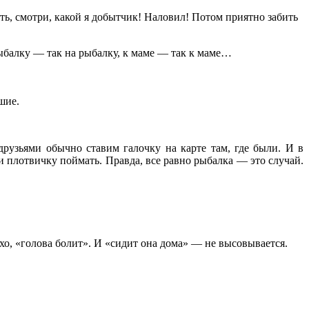
ть, смотри, какой я добытчик! Наловил! Потом приятно забить
рыбалку — так на рыбалку, к маме — так к маме…
шие.
рузьями обычно ставим галочку на карте там, где были. И в
и плотвичку поймать. Правда, все равно рыбалка — это случай.
о, «голова болит». И «сидит она дома» — не высовывается.