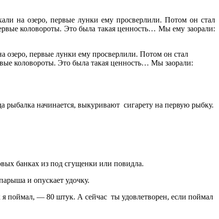
али на озеро, первые лунки ему просверлили. Потом он стал
 первые коловороты. Это была такая ценность… Мы ему заорали:
а озеро, первые лунки ему просверлили. Потом он стал
первые коловороты. Это была такая ценность… Мы заорали:
гда рыбалка начинается, выкуривают сигарету на первую рыбку.
овых банках из под сгущенки или повидла.
парыша и опускает удочку.
 я поймал, — 80 штук. А сейчас ты удовлетворен, если поймал