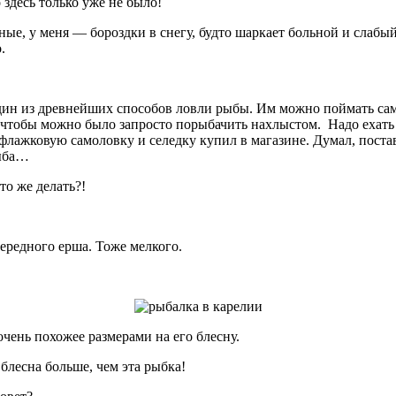
здесь только уже не было!
ные, у меня — бороздки в снегу, будто шаркает больной и слабы
.
ин из древнейших способов ловли рыбы. Им можно поймать самы
и, чтобы можно было запросто порыбачить нахлыстом. Надо ехать
 флажковую самоловку и селедку купил в магазине. Думал, пост
рыба…
то же делать?!
ередного ерша. Тоже мелкого.
очень похожее размерами на его блесну.
блесна больше, чем эта рыбка!