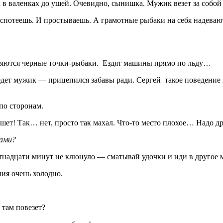
 в валенках до ушей. Очевидно, сынишка. Мужик везет за собой 
потеешь. И простываешь. А грамотные рыбаки на себя надевают ч
являются черные точки-рыбаки. Ездят машины прямо по льду…
ет мужик — прицепился забавы ради. Сергей такое поведение не 
по сторонам.
ет! Так… нет, просто так махал. Что-то место плохое… Надо др
сами?
ятнадцати минут не клюнуло — сматывай удочки и иди в другое м
ния очень холодно.
 там повезет?