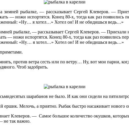
на зимней рыбалке, — рассказывает Сергей Клеверов. — Приех
втыкать — ножи испортятся. Конец 80-х, тогда как раз появились
стыженный: «Ну… я хотел…» Хотел он! И не обидишься ведь…»
зимней рыбалке, — рассказывает Сергей Клеверов. — Приехали н
тыкать — ножи испортятся. Конец 80-х, тогда как раз появились 
стыженный: «Ну… я хотел…» Хотел он! И не обидишься ведь…»
 приметами.
мнять, против ветра сесть или по ветру… Ну, вот мои парни, ко
дяного. Чтоб задобрить.
осьмидесятых шарабанов не было. И как они сидели на пятилитр
кий ершик. Мелочь, а приятно. Рыбак быстро насаживает нового о
минает Клеверов. — Самое большое количество окушков, которых
— не так важно.