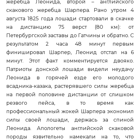
жеребца Леонида, второй – английского
скакового жеребца Шарпера. Рано утром 4
августа 1825 года лошади стартовали в скачке
на дистанцию 75 верст (80 км): от
Петербургской заставы до Гатчины и обратно. С
результатом 2 часа 48 минут первым
финишировал Шарпер, Леонид отстал на 6
минут. Этот факт комментируется двояко.
Патриоты донской лошади видели неудачу
Леонида в горячей езде его молодого
всадника-казака, растерявшего силы жеребца
на первой половине дистанции от слишком
резвого пейса, в то время как
профессиональный жокей Шарпера экономил
силы своей лошади, держась за спиной
Леонида. Апологеты английской скаковой
породы язвительно намекали на то, что