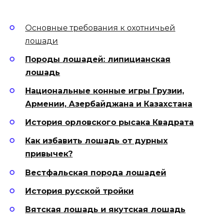
Основные требования к охотничьей
лошади
Породы лошадей: липицианская
лошадь
Национальные конные игры Грузии,
Армении, Азербайджана и Казахстана
История орловского рысака Квадрата
Как избавить лошадь от дурных
привычек?
Вестфальская порода лошадей
История русской тройки
Вятская лошадь и якутская лошадь