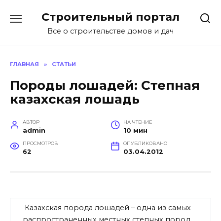
Перейти
Строительный портал
к
содержанию
Все о строительстве домов и дач
ГЛАВНАЯ
»
СТАТЬИ
Породы лошадей: Степная
казахская лошадь
АВТОР
НА ЧТЕНИЕ
admin
10 мин
ПРОСМОТРОВ
ОПУБЛИКОВАНО
62
03.04.2012
Казахская порода лошадей – одна из самых
распространенных местных степных пород,