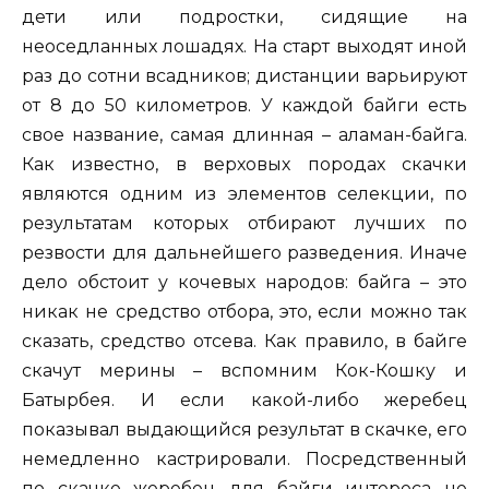
дети или подростки, сидящие на
неоседланных лошадях. На старт выходят иной
раз до сотни всадников; дистанции варьируют
от 8 до 50 километров. У каждой байги есть
свое название, самая длинная – аламан-байга.
Как известно, в верховых породах скачки
являются одним из элементов селекции, по
результатам которых отбирают лучших по
резвости для дальнейшего разведения. Иначе
дело обстоит у кочевых народов: байга – это
никак не средство отбора, это, если можно так
сказать, средство отсева. Как правило, в байге
скачут мерины – вспомним Кок-Кошку и
Батырбея. И если какой-либо жеребец
показывал выдающийся результат в скачке, его
немедленно кастрировали. Посредственный
по скачке жеребец для байги интереса не