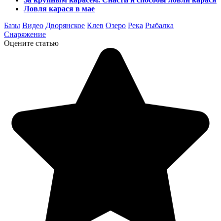
Ловля карася в мае
Базы
Видео
Дворянское
Клев
Озеро
Река
Рыбалка
Снаряжение
Оцените статью