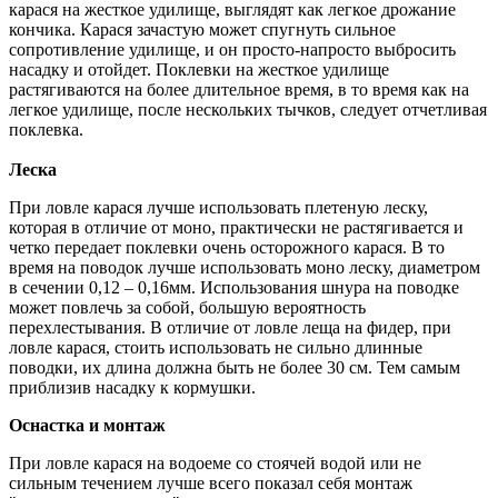
карася на жесткое удилище, выглядят как легкое дрожание
кончика. Карася зачастую может спугнуть сильное
сопротивление удилище, и он просто-напросто выбросить
насадку и отойдет. Поклевки на жесткое удилище
растягиваются на более длительное время, в то время как на
легкое удилище, после нескольких тычков, следует отчетливая
поклевка.
Леска
При ловле карася лучше использовать плетеную леску,
которая в отличие от моно, практически не растягивается и
четко передает поклевки очень осторожного карася. В то
время на поводок лучше использовать моно леску, диаметром
в сечении 0,12 – 0,16мм. Использования шнура на поводке
может повлечь за собой, большую вероятность
перехлестывания. В отличие от ловле леща на фидер, при
ловле карася, стоить использовать не сильно длинные
поводки, их длина должна быть не более 30 см. Тем самым
приблизив насадку к кормушки.
Оснастка и монтаж
При ловле карася на водоеме со стоячей водой или не
сильным течением лучше всего показал себя монтаж