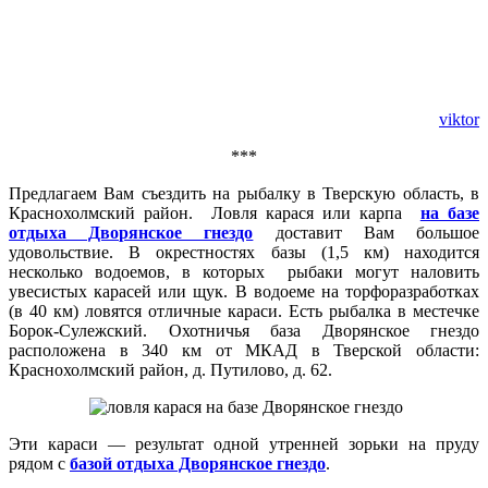
viktor
***
Предлагаем Вам съездить на рыбалку в Тверскую область, в
Краснохолмский район. Ловля карася или карпа
на базе
отдыха Дворянское гнездо
доставит Вам большое
удовольствие. В окрестностях базы (1,5 км) находится
несколько водоемов, в которых рыбаки могут наловить
увесистых карасей или щук. В водоеме на торфоразработках
(в 40 км) ловятся отличные караси. Есть рыбалка в местечке
Борок-Сулежский. Охотничья база Дворянское гнездо
расположена в 340 км от МКАД в Тверской области:
Краснохолмский район, д. Путилово, д. 62.
Эти караси — результат одной утренней зорьки на пруду
рядом с
базой отдыха Дворянское гнездо
.