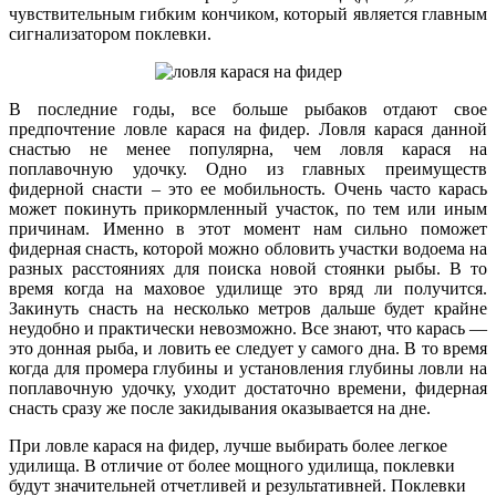
чувствительным гибким кончиком, который является главным
сигнализатором поклевки.
В последние годы, все больше рыбаков отдают свое
предпочтение ловле карася на фидер. Ловля карася данной
снастью не менее популярна, чем ловля карася на
поплавочную удочку. Одно из главных преимуществ
фидерной снасти – это ее мобильность. Очень часто карась
может покинуть прикормленный участок, по тем или иным
причинам. Именно в этот момент нам сильно поможет
фидерная снасть, которой можно обловить участки водоема на
разных расстояниях для поиска новой стоянки рыбы. В то
время когда на маховое удилище это вряд ли получится.
Закинуть снасть на несколько метров дальше будет крайне
неудобно и практически невозможно. Все знают, что карась —
это донная рыба, и ловить ее следует у самого дна. В то время
когда для промера глубины и установления глубины ловли на
поплавочную удочку, уходит достаточно времени, фидерная
снасть сразу же после закидывания оказывается на дне.
При ловле карася на фидер, лучше выбирать более легкое
удилища. В отличие от более мощного удилища, поклевки
будут значительней отчетливей и результативней. Поклевки