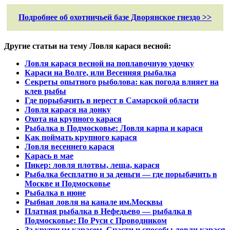
Подробнее об охотничьей базе Дворянское гнездо >>
Другие статьи на тему Ловля карася весной:
Ловля карася весной на поплавочную удочку
Караси на Волге, или Весенняя рыбалка
Секреты опытного рыболова: как погода влияет на
клев рыбы
Где порыбачить в нерест в Самарской области
Ловля карася на донку
Охота на крупного карася
Рыбалка в Подмосковье: Ловля карпа и карася
Как поймать крупного карася
Ловля весеннего карася
Карась в мае
Пикер: ловля плотвы, леща, карася
Рыбалка бесплатно и за деньги — где порыбачить в
Москве и Подмосковье
Рыбалка в июне
Рыбная ловля на канале им.Москвы
Платная рыбалка в Нефедьево — рыбалка в
Подмосковье: По Руси с Проводником
За крупным карасем. Снасти и способы ловли карася