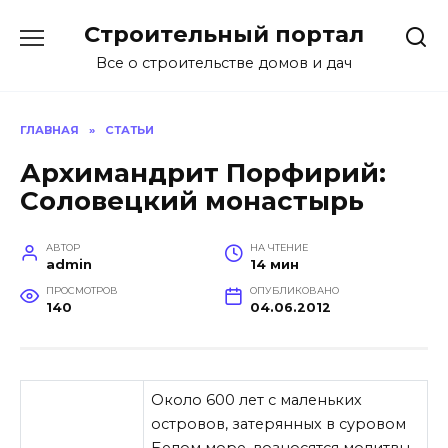
Перейти
Строительный портал
к
содержанию
Все о строительстве домов и дач
ГЛАВНАЯ
»
СТАТЬИ
Архимандрит Порфирий:
Соловецкий монастырь
АВТОР
НА ЧТЕНИЕ
admin
14 мин
ПРОСМОТРОВ
ОПУБЛИКОВАНО
140
04.06.2012
Около 600 лет с маленьких
островов, затерянных в суровом
Белом море, возносятся молитвы