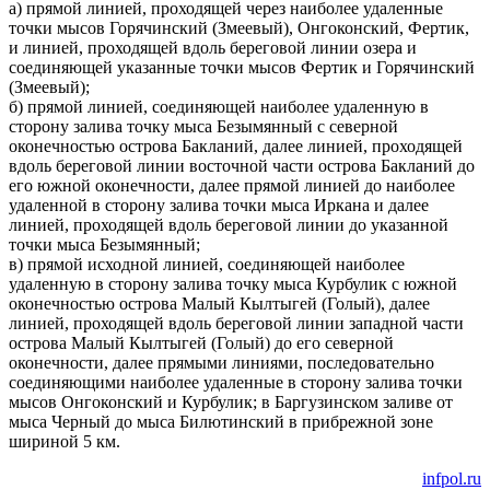
а) прямой линией, проходящей через наиболее удаленные
точки мысов Горячинский (Змеевый), Онгоконский, Фертик,
и линией, проходящей вдоль береговой линии озера и
соединяющей указанные точки мысов Фертик и Горячинский
(Змеевый);
б) прямой линией, соединяющей наиболее удаленную в
сторону залива точку мыса Безымянный с северной
оконечностью острова Бакланий, далее линией, проходящей
вдоль береговой линии восточной части острова Бакланий до
его южной оконечности, далее прямой линией до наиболее
удаленной в сторону залива точки мыса Иркана и далее
линией, проходящей вдоль береговой линии до указанной
точки мыса Безымянный;
в) прямой исходной линией, соединяющей наиболее
удаленную в сторону залива точку мыса Курбулик с южной
оконечностью острова Малый Кылтыгей (Голый), далее
линией, проходящей вдоль береговой линии западной части
острова Малый Кылтыгей (Голый) до его северной
оконечности, далее прямыми линиями, последовательно
соединяющими наиболее удаленные в сторону залива точки
мысов Онгоконский и Курбулик; в Баргузинском заливе от
мыса Черный до мыса Билютинский в прибрежной зоне
шириной 5 км.
infpol.ru