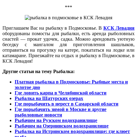
***
Приглашаем Вас на рыбалку в Подмосковье. В
КСК Левадия
оборудованы помосты для рыбалки, есть аренда рыболовных
снастей — прокат удочек, садка. Можно арендовать уютную
беседку с мангалом для приготовления шашлыков,
отправиться на прогулку на катере, покататься на лодке или
катамаране. Приезжайте на отдых и рыбалку в Подмосковье, в
КСК Левадия!
Другие статьи на тему Рыбалка:
Платная рыбалка в Подмосковье: Рыбные места и
золотое дно
Где ловить карпа в Челябинской области
Рыбалка на Шатурских озерах
Где порыбачить в нерест в Самарской области
Где порыбачить зимой в Москве и другие
рыболовные новости
Рыбачим на Рузском водохранилище
Рыбачим на Озернинском водохранилище
Рыбалка на Истринском водохранилище: где клюет
рыба