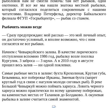
рыболовов нам не смогли помочь: там нет рыбаков, одни
охотники. И все же мы нашли знатока местной рыбалки,
который согласился поделиться сокровенным с нашими
читателями. Владимир Петерфельд, директор Байкальского
филиала ФГУП «Госрыбцентр», — рыбак со стажем.
Рыбачить можно везде
— Сразу предупреждаю: мой рассказ — это мой личный опыт,
он достаточно условный, и вполне возможно, что с ним
согласятся не все рыбаки.
Начнем с Чивыркуйского залива. В качестве лирического
отступления вспомню 1986 год, рыбалку возле поселка
Кургулик. 3 заброса — 3 щуки. А в 2010 году в августе
прошел весь залив — ни одной поклевки.
Самые рыбные места в заливе: бухта Крохолиная, Крутая губа,
Безымянка, все побережье Ирканы, Змеевая бухта (запрет
круглый год в связи с нагулом молоди сиговых рыб). В реке
Большой Чивыркуй можно поймать хариуса. Ловить черного
хариуса можно практически по всему здешнему побережью,
на каменистых местах от Таланков до Болдаково. А окуневая
рыбалка в заливе считается самой знаменитой.