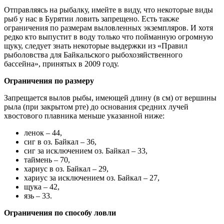
Отправляясь на рыбалку, имейте в виду, что некоторые виды
рыб у нас в Бурятии ловить запрещено. Есть также
ограничения по размерам выловленных экземпляров. И хотя
редко кто выпустит в воду только что пойманную огромную
щуку, следует знать некоторые выдержки из «Правил
рыболовства для Байкальского рыбохозяйственного
бассейна», принятых в 2009 году.
Ограничения по размеру
Запрещается вылов рыбы, имеющей длину (в см) от вершины
рыла (при закрытом рте) до основания средних лучей
хвостового плавника меньше указанной ниже:
ленок – 44,
сиг в оз. Байкал – 36,
сиг за исключением оз. Байкал – 33,
таймень – 70,
хариус в оз. Байкал – 29,
хариус за исключением оз. Байкал – 27,
щука – 42,
язь – 33.
Ограничения по способу ловли