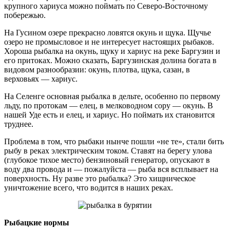
крупного хариуса можно поймать по Северо-Восточному
побережью.
На Гусином озере прекрасно ловятся окунь и щука. Щучье
озеро не промысловое и не интересует настоящих рыбаков.
Хороша рыбалка на окунь, щуку и хариус на реке Баргузин и
его притоках. Можно сказать, Баргузинская долина богата в
видовом разнообразии: окунь, плотва, щука, сазан, в
верховьях — хариус.
На Селенге основная рыбалка в дельте, особенно по первому
льду, по протокам — елец, в мелководном сору — окунь. В
нашей Уде есть и елец, и хариус. Но поймать их становится
труднее.
Проблема в том, что рыбаки нынче пошли «не те», стали бить
рыбу в реках электрическим током. Ставят на берегу улова
(глубокое тихое место) бензиновый генератор, опускают в
воду два провода и — пожалуйста — рыба вся всплывает на
поверхность. Ну разве это рыбалка? Это хищническое
уничтожение всего, что водится в наших реках.
Рыбацкие нормы