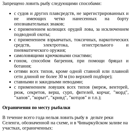
Запрещено ловить рыбу следующими способами:
с судов и других плавсредств, не зарегистрированных и
не имеющих четко нанесенных на борту
опознавательных знаков;
с применением колющих орудий лова, за исключением
подводной охоты;
с применением взрывчатых, токсичных, наркотических
средств, электротока, огнестрельного и
пневматического оружия;
самоловящими крючковыми снастями;
гоном, способом багрения, при помощи бряцал и
ботания;
сетями всех типов, кроме одной ставной или плавной
сети длиной не более 30 м (по верхней подборе);
ставными и закидными неводами;
с применением ловушек всех типов (мереж, вентерей,
рюж, секретов, верш, сурп, фителей, корчаг, "морд",
"хапов", "корыт", "кривд", "котцов" и т.п.);
Ограничения по месту рыбалки
В течение всего года нельзя ловить рыбу в дельте реки
Селенги, обозначенной на схеме, и в Чивыркуйском заливе на
участках, ограниченных: