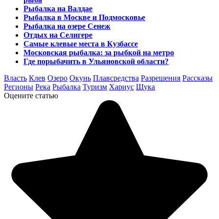
Рыбалка на Валдае
Рыбалка в Москве и Подмосковье
Рыбалка на озере Сенеж
Отдых на Селигере
Самые клевые места в Кузбассе
Московская рыбалка: за рыбкой на метро
Где порыбачить в Ульяновской области?
Власть
Клев
Озеро
Окунь
Плавсредства
Разрешения
Рассказы
Регионы
Река
Рыбалка
Туризм
Хариус
Щука
Оцените статью