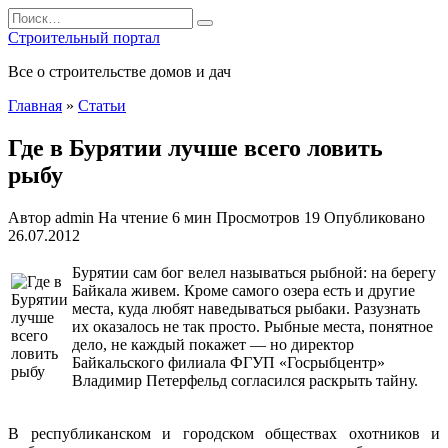
Перейти
Search
к
for:
Строительный портал
содержанию
Все о строительстве домов и дач
Главная
»
Статьи
Где в Бурятии лучше всего ловить
рыбу
Автор
admin
На чтение
6 мин
Просмотров
19
Опубликовано
26.07.2012
Бурятии сам бог велел называться рыбной: на берегу
Байкала живем. Кроме самого озера есть и другие
места, куда любят наведываться рыбаки. Разузнать
их оказалось не так просто. Рыбные места, понятное
дело, не каждый покажет — но директор
Байкальского филиала ФГУП «Госрыбцентр»
Владимир Петерфельд согласился раскрыть тайну.
В республиканском и
городском обществах охотников и