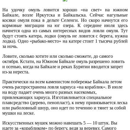
На удочку омуль ловится хорошо «на свет» на южном
Байкале, возле Иркутска и Байкальска. Сейчас нагульные
косяки омуля пока в дельте Селенги. Но скоро начнутся его
кормовые миграции на юг озера. К середине июля здесь
начнется одна из самых интересных видов ловли омуля. Тут
будут стоять катера, лодки (омуль не ловится с берега, нужна
лодка). Одно «рыбако-место» на катере стоит 1 тысяча рублей
за ночь.
Ловите, сколько хотите или сколько сможете, до самого
октября. Кстати, на Южном Байкале омуль разрешено ловить
и осенью, когда на Байкале и реках Бурятии вводится запрет
из-за нереста.
Практически на всем каменистом побережье Байкала летом
очень распространена ловля хариуса «на кораблик». В июле
на воду падает очень много разных насекомых,
привлекающих хариуса. Изготавливается специальное
плавсредство (дерево, пенопласт), к нему привязывается леска
или рыболовный шнур, оно идет по течению и тянет за собой
мушки на леске.
Искусственных мушек можно навешать 5 — 10 штук. Вы
идете за «корабликом» по берегу, ведя за веревку. Самого