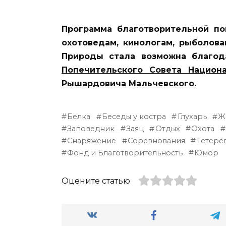
Программа благотворительной п
охотоведам, кинологам, рыболов
Природы стала возможна благо
Попечительского Совета Национ
Рышардовича Мальчевского.
Белка
Беседы у костра
Глухарь
Ж
Заповедник
Заяц
Отдых
Охота
Снаряжение
Соревнования
Тетере
Фонд и Благотворительность
Юмор
Оцените статью