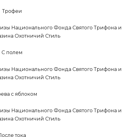
Трофеи
С полем
рева с яблоком
После тока