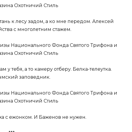
ань к лесу задом, а ко мне передом. Алексей
йства с многолетним стажем.
 у тебя, а то камеру отберу. Белка-телеутка.
ымский заповедник.
 с ежонком. И Баженов не нужен.