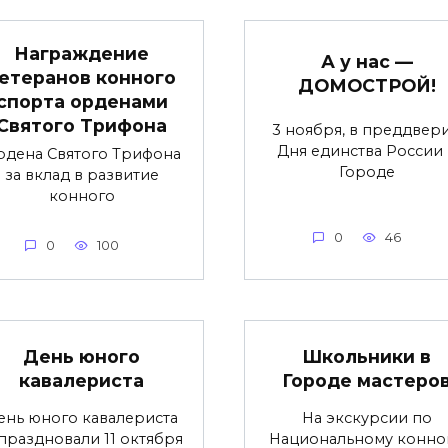
Награждение
А у нас —
етеранов конного
ДОМОСТРОЙ!
спорта орденами
Святого Трифона
3 ноября, в преддвер
Дня единства России 
рдена Святого Трифона
Городе
за вклад в развитие
конного
0
46
0
100
День юного
Школьники в
кавалериста
Городе мастеро
ень юного кавалериста
На экскурсии по
праздновали 11 октября
Национальному конно