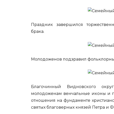
Праздник завершился торжествен
брака.
Молодоженов подзравил фольклорны
Благочинный Видновского окру
молодоженам венчальные иконы и п
отношения на фундаменте христианс
святых благоверных князей Петра и 