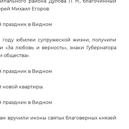
ипального района Дулова Л. Н., благочинный
ерей Михаил Егоров.
 году юбилеи супружеской жизни, получили
и «За любовь и верность», знаки Губернатора
и общества».
 новой квартиры.
м вручили иконы святых благоверных князей