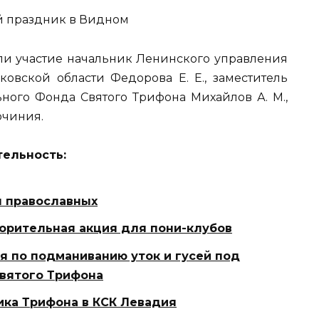
и участие начальник Ленинского управления
ковской области Федорова Е. Е., заместитель
ого Фонда Святого Трифона Михайлов А. М.,
очиния.
тельность:
я православных
ворительная акция для пони-клубов
я по подманиванию уток и гусей под
вятого Трифона
ика Трифона в КСК Левадия