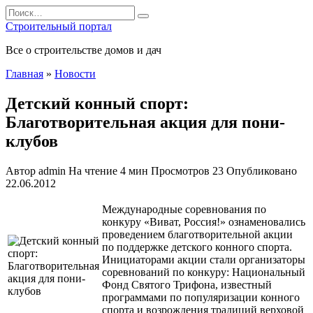
Перейти
Search
к
for:
Строительный портал
содержанию
Все о строительстве домов и дач
Главная
»
Новости
Детский конный спорт:
Благотворительная акция для пони-
клубов
Автор
admin
На чтение
4 мин
Просмотров
23
Опубликовано
22.06.2012
Международные соревнования по
конкуру «Виват, Россия!» ознаменовались
проведением благотворительной акции
по поддержке детского конного спорта.
Инициаторами акции стали организаторы
соревнований по конкуру: Национальный
Фонд Святого Трифона, известный
программами по популяризации конного
спорта и возрождения традиций верховой