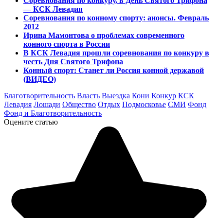
Соревнования по конкуру, в День Святого Трифона
— КСК Левадия
Соревнования по конному спорту: анонсы. Февраль
2012
Ирина Мамонтова о проблемах современного
конного спорта в России
В КСК Левадия прошли соревнования по конкуру в
честь Дня Святого Трифона
Конный спорт: Станет ли Россия конной державой
(ВИДЕО)
Благотворительность
Власть
Выездка
Кони
Конкур
КСК
Левадия
Лошади
Общество
Отдых
Подмосковье
СМИ
Фонд
Фонд и Благотворительность
Оцените статью