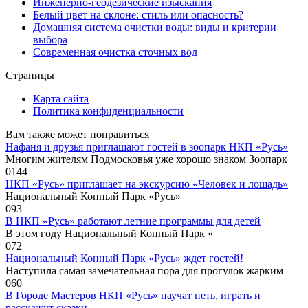
Инженерно-геодезические изыскания
Белый цвет на склоне: стиль или опасность?
Домашняя система очистки воды: виды и критерии
выбора
Современная очистка сточных вод
Страницы
Карта сайта
Политика конфиденциальности
Вам также может понравиться
Нафаня и друзья приглашают гостей в зоопарк НКП «Русь»
Многим жителям Подмосковья уже хорошо знаком Зоопарк
0
144
НКП «Русь» приглашает на экскурсию «Человек и лошадь»
Национальный Конный Парк «Русь»
0
93
В НКП «Русь» работают летние программы для детей
В этом году Национальный Конный Парк «
0
72
Национальный Конный Парк «Русь» ждет гостей!
Наступила самая замечательная пора для прогулок жарким
0
60
В Городе Мастеров НКП «Русь» научат петь, играть и
расскажут сказки