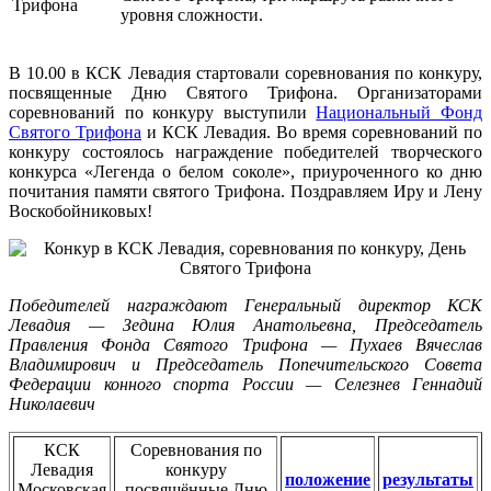
уровня сложности.
В 10.00 в КСК Левадия
стартовали соревнования по конкуру,
посвященные Дню Святого Трифона. Организаторами
соревнований по конкуру выступили
Национальный Фонд
Святого Трифона
и КСК Левадия. Во время соревнований по
конкуру состоялось награждение победителей творческого
конкурса «Легенда о белом соколе», приуроченного ко дню
почитания памяти святого Трифона. Поздравляем Иру и Лену
Воскобойниковых!
Победителей награждают
Генеральный директор КСК
Левадия — Зедина Юлия Анатольевна,
Председатель
Правления Фонда Святого Трифона — Пухаев Вячеслав
Владимирович и
Председатель Попечительского Совета
Федерации конного спорта России — Селезнев Геннадий
Николаевич
КСК
Соревнования по
Левадия
конкуру
положение
результаты
Московская
посвящённые Дню