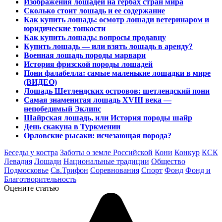
Изображения лошадей на гербах стран мира
Сколько стоит лошадь и ее содержание
Как купить лошадь: осмотр лошади ветеринаром и
юридические тонкости
Как купить лошадь: вопросы продавцу
Купить лошадь — или взять лошадь в аренду?
Военная лошадь породы марвари
История фризской породы лошадей
Пони фалабелла: самые маленькие лошадки в мире
(ВИДЕО)
Лошадь Шетлендских островов: шетлендский пони
Самая знаменитая лошадь XVIII века —
непобедимый Эклипс
Шайрская лошадь, или История породы шайр
День скакуна в Туркмении
Орловские рысаки: исчезающая порода?
Беседы у костра
Заботы о земле Российской
Кони
Конкур
КСК
Левадия
Лошади
Национальные традиции
Общество
Подмосковье
Св.Трифон
Соревнования
Спорт
Фонд
Фонд и
Благотворительность
Оцените статью