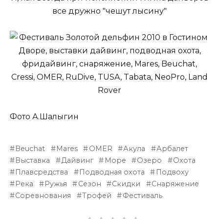
все дружно "чешут лысину"
Фото А.Шалыгин
Beuchat
Mares
OMER
Акула
Арбалет
Выставка
Дайвинг
Море
Озеро
Охота
Плавсредства
Подводная охота
Подвоху
Река
Ружья
Сезон
Скидки
Снаряжение
Соревнования
Трофей
Фестиваль