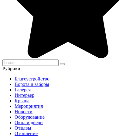
Search
for:
Рубрики
Благоустройство
Ворота и заборы
Галерея
Интерьер
Крыша
Мероприятия
Новости
Оборудование
Окна и двери
Отзывы
Отопление