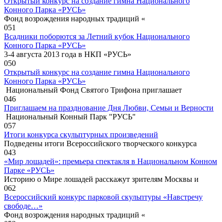
Открытый конкурс на создание гимна Национального
Конного Парка «РУСЬ»
Фонд возрождения народных традиций «
0
51
Всадники поборются за Летний кубок Национального
Конного Парка «РУСЬ»
3-4 августа 2013 года в НКП «РУСЬ»
0
50
Открытый конкурс на создание гимна Национального
Конного Парка «РУСЬ»
Национальный Фонд Святого Трифона приглашает
0
46
Приглашаем на празднование Дня Любви, Семьи и Верности
Национальный Конный Парк "РУСЬ"
0
57
Итоги конкурса скульптурных произведений
Подведены итоги Всероссийского творческого конкурса
0
43
«Мир лошадей»: премьера спектакля в Национальном Конном
Парке «РУСЬ»
Историю о Мире лошадей расскажут зрителям Москвы и
0
62
Всероссийский конкурс парковой скульптуры «Навстречу
свободе…»
Фонд возрождения народных традиций «