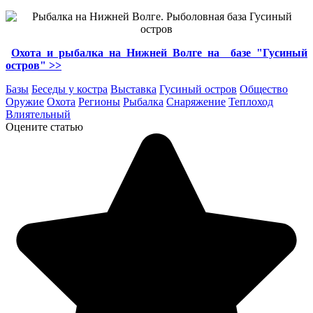
Охота и рыбалка на Нижней Волге на базе "Гусиный
остров" >>
Базы
Беседы у костра
Выставка
Гусиный остров
Общество
Оружие
Охота
Регионы
Рыбалка
Снаряжение
Теплоход
Влиятельный
Оцените статью