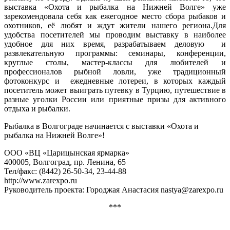
выставка «Охота и рыбалка на Нижней Волге» уже
зарекомендовала себя как ежегодное место сбора рыбаков и
охотников, её любят и ждут жители нашего региона.Для
удобства посетителей мы проводим выставку в наиболее
удобное для них время, разрабатываем деловую и
развлекательную программы: семинары, конференции,
круглые столы, мастер-классы для любителей и
профессионалов рыбной ловли, уже традиционный
фотоконкурс и ежедневные лотереи, в которых каждый
посетитель может выиграть путевку в Турцию, путешествие в
разные уголки России или приятные призы для активного
отдыха и рыбалки.
Рыбалка в Волгограде начинается с выставки «Охота и
рыбалка на Нижней Волге»!
ООО «ВЦ «Царицынская ярмарка»
400005, Волгоград, пр. Ленина, 65
Тел/факс: (8442) 26-50-34, 23-44-88
http://www.zarexpo.ru
Руководитель проекта: Городжая Анастасия nastya@zarexpo.ru
***