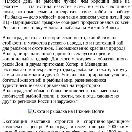
«Плохой день на рыбалке лучше, чем хороший день на
работе» — эта истина известна всем, но
есть счастливые
люди, которые сумели превратить свое хобби в работу.
«Рыбалка — дело клёвое!» под таким девизом уже в пятый раз
ВЦ «Царицынская ярмарка» собирает профессионалов со всей
России на выставку «Охота и рыбалка на Нижней Волге».
Волгоград не только историческое место, живой символ
стойкости и мужества русского народа, но и настоящий рай
для рыбаков и охотников. Необыкновенно красивая природа
Волги, не зря названной царицей всех русских рек, и
живописный ландшафт Донского междуречья, образованного
рекой Дон, и двумя притоками Хопер и Медведица,
располагают к прекрасному отдыху, рыбалке и охоте, в кругу
семьи или компании друзей. Уникальные природные условия,
богатый животный и рыбный мир, развивающиеся
туристические базы привлекают на территорию
Волгоградской области большое количество как местных
любителей рыбной ловли и охоты, так и отдыхающих из
других регионов России и зарубежья.
Экспозиция выставки строится в спортивно-зрелищном
комплексе в центре Волгограда и имеет площадь 2000 кв.м.
крытой площади (павильон и конференц-залы) и 1500 кв. м.