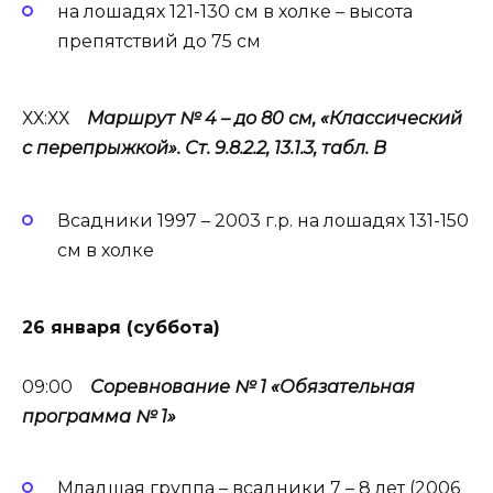
на лошадях 121-130 см в холке – высота
препятствий до 75 см
ХХ:ХХ
Маршрут № 4 – до 80 см, «Классический
с перепрыжкой». Ст. 9.8.2.2, 13.1.3, табл. В
Всадники 1997 – 2003 г.р. на лошадях 131-150
см в холке
26 января (суббота)
09:00
Соревнование № 1 «Обязательная
программа № 1»
Младшая группа – всадники 7 – 8 лет (2006