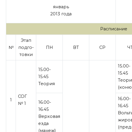
январь
2013 года
Расписание
Этап
№
подго-
ПН
ВТ
СР
Ч
товки
15.00-
15.00-
15.45
15.45
Теори
Теория
(коню
СОГ
16.00-
1
16.00-
№ 1
16.45
16.45
Вольт
Верховая
жиро
езда
(пред
(манеж)