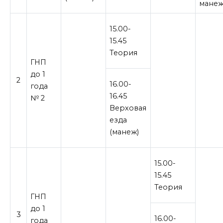
манеж
15.00-
15.45
Теория
ГНП
до 1
2
16.00-
года
16.45
№ 2
Верховая
езда
(манеж)
15.00-
15.45
Теория
ГНП
до 1
3
16.00-
года