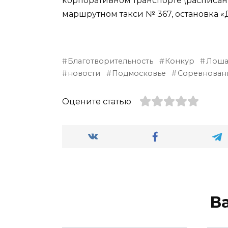
корпоративном транспорте (расписание
маршрутном такси № 367, остановка 
Благотворительность
Конкур
Лоша
новости
Подмосковье
Соревнован
Оцените статью
В