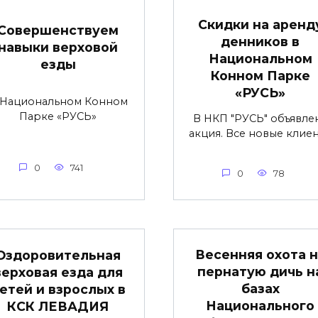
Скидки на аренд
Совершенствуем
денников в
навыки верховой
Национальном
езды
Конном Парке
«РУСЬ»
 Национальном Конном
Парке «РУСЬ»
В НКП "РУСЬ" объявле
акция. Все новые клие
0
741
0
78
Весенняя охота н
Оздоровительная
пернатую дичь н
верховая езда для
базах
етей и взрослых в
Национального
КСК ЛЕВАДИЯ