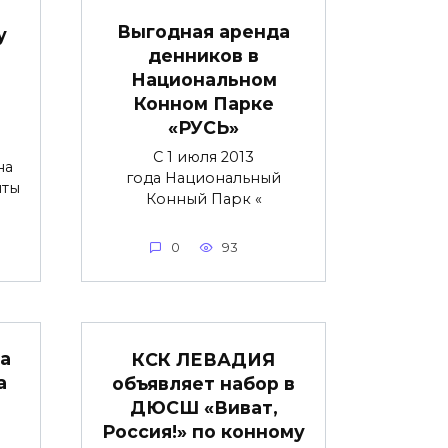
Выгодная аренда
у
денников в
Национальном
Конном Парке
«РУСЬ»
С 1 июля 2013
на
года Национальный
нты
Конный Парк «
0
93
а
КСК ЛЕВАДИЯ
а
объявляет набор в
ДЮСШ «Виват,
Россия!» по конному