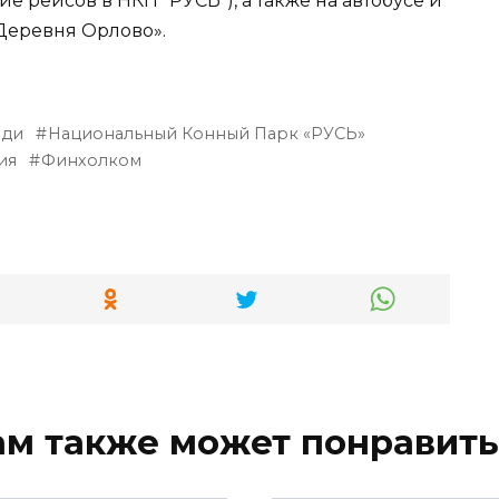
 рейсов в НКП "РУСЬ"), а также на автобусе и
«Деревня Орлово».
ди
Национальный Конный Парк «РУСЬ»
ия
Финхолком
ам также может понравить