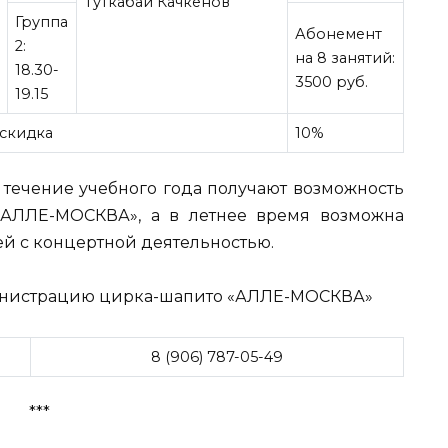
Туткабай Качкенов
Группа
Абонемент
2:
на 8 занятий:
18.30-
3500 руб.
19.15
 скидка
10%
 течение учебного года получают возможность
«АЛЛЕ-МОСКВА», а в летнее время возможна
й с концертной деятельностью.
министрацию цирка-шапито «АЛЛЕ-МОСКВА»
8 (906) 787-05-49
***