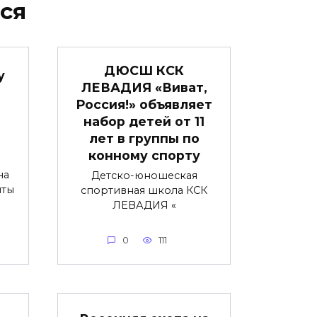
ся
ДЮСШ КСК
у
ЛЕВАДИЯ «Виват,
Россия!» объявляет
набор детей от 11
лет в группы по
конному спорту
на
Детско-юношеская
нты
спортивная школа КСК
ЛЕВАДИЯ «
0
111