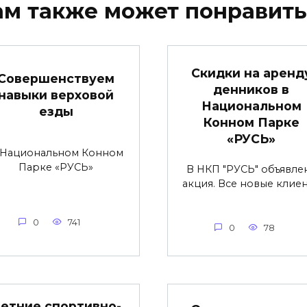
ам также может понравить
Скидки на аренд
Совершенствуем
денников в
навыки верховой
Национальном
езды
Конном Парке
«РУСЬ»
 Национальном Конном
Парке «РУСЬ»
В НКП "РУСЬ" объявле
акция. Все новые клие
0
741
0
78
етние спортивно-