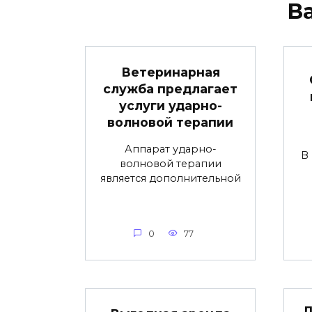
В
Ветеринарная
служба предлагает
услуги ударно-
волновой терапии
Аппарат ударно-
В
волновой терапии
является дополнительной
0
77
Л