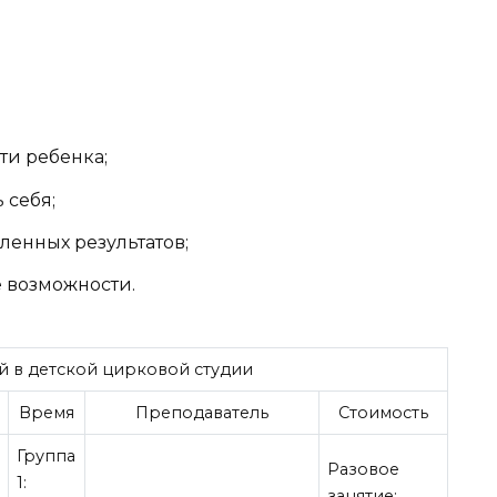
ти ребенка;
 себя;
енных результатов;
 возможности.
й в детской цирковой студии
Время
Преподаватель
Стоимость
Группа
Разовое
1:
занятие: