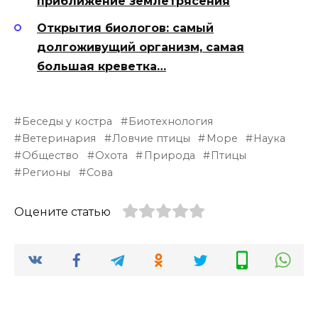
приближение землетрясения
Открытия биологов: самый
долгоживущий организм, самая
большая креветка…
Беседы у костра
Биотехнология
Ветеринария
Ловчие птицы
Море
Наука
Общество
Охота
Природа
Птицы
Регионы
Сова
Оцените статью