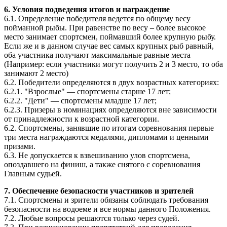
6. Условия подведения итогов и награждение
6.1. Определение победителя ведется по общему весу
пойманной рыбы. При равенстве по весу – более высокое
место занимает спортсмен, поймавший более крупную рыбу.
Если же и в данном случае вес самых крупных рыб равный,
оба участника получают максимальные равные места
(Например: если участники могут получить 2 и 3 место, то оба
занимают 2 место)
6.2. Победители определяются в двух возрастных категориях:
6.2.1. "Взрослые" — спортсмены старше 17 лет;
6.2.2. "Дети" — спортсмены младше 17 лет;
6.2.3. Призеры в номинациях определяются вне зависимости
от принадлежности к возрастной категории.
6.2. Спортсмены, занявшие по итогам соревнования первые
три места награждаются медалями, дипломами и ценными
призами.
6.3. Не допускается к взвешиванию улов спортсмена,
опоздавшего на финиш, а также снятого с соревнования
Главным судьей.
7. Обеспечение безопасности участников и зрителей
7.1. Спортсмены и зрители обязаны соблюдать требования
безопасности на водоеме и все нормы данного Положения.
7.2. Любые вопросы решаются только через судей.