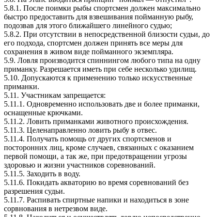
5.8.1. После поимки рыбы спортсмен должен максимально
быстро предоставить для взвешивания пойманную рыбу,
подозвав для этого ближайшего линейного судью;
5.8.2. При отсутствии в непосредственной близости судьи, до
его подхода, спортсмен должен принять все меры для
сохранения в живом виде пойманного экземпляра.
5.9. Ловля производится спиннингом любого типа на одну
приманку. Разрешается иметь при себе несколько удилищ.
5.10. Допускаются к применению только искусственные
приманки.
5.11. Участникам запрещается:
5.11.1. Одновременно использовать две и более приманки,
оснащенные крючками.
5.11.2. Ловить приманками животного происхождения.
5.11.3. Целенаправленно ловить рыбу в отвес.
5.11.4. Получать помощь от других спортсменов и
посторонних лиц, кроме случаев, связанных с оказанием
первой помощи, а так же, при предотвращении угрозы
здоровью и жизни участников соревнований.
5.11.5. Заходить в воду.
5.11.6. Покидать акваторию во время соревнований без
разрешения судьи.
5.11.7. Распивать спиртные напики и находиться в зоне
сорвнования в нетрезвом виде.