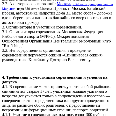
2.2. Акватория соревнований:
Москва-река
на территории района
Проезд: г. Москва, Батайский
Марьино,
парк 850-летия Москвы.
прое
зд, автостоянка напротив дома 31, место сбора – дорожка
вдоль берега реки напротив ближайшего вверх по течению от
автостоянки прохода
3. Организаторы и участники соревнований.
3.1. Организаторы соревнования Московская Федерация
Рыболовного спорта (МФРС), Межрегиональная
Общественная Организация Центральный рыболовный клуб
"Rusfishing".
3.2. Непосредственная организация и проведение
соревнования поручается секции «Спинниговая секция»,
руководителю Килейкину Дмитрию Валерьевичу.
4. Требования к участникам соревнований и условия их
допуска
4.1. В соревнование может принять участие любой рыболов-
спиннингист старше 17 лет, участники младше указанного
возраста допускаются только в сопровождении взрослого —
совершеннолетнего родственника или другого доверенного
лица по расписке обоих родителей, с предоставлением
ксерокопий информационных страниц паспорта родителей.
4.1.1. Участие в соревнованиях платное, взнос 300 руб. на