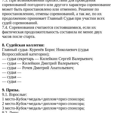
7.3. При возникновении препятствий для проведения
соревнований погодного или другого характера соревнование
может быть приостановлено или отменено. Решение по
приостановлению, отмены соревнований, а так же, по их
продолжению принимает Главный Судья при участии всех
судей соревнований.
7.4. Соревнования считаются состоявшимися, если их
фактическая продолжительность составила не менее двух
часов после старта.
8. Судейская коллегия:
Главный судья- Куренёв Борис Николаевич (судья
Всероссийской категории);
— судья секретарь — Килейкин Сергей Валерьевич;
— судья — Килейкин Дмитрий Валерьевич;
— судья — Рочев Дмитрий Анатольевич;
— судья —
— судья —
— судья —
9. Призы.
9.1. Взрослые:
1 место-Кубок+медаль+диплом+приз спонсора;
2 место-Кубок+медаль+диплом+приз спонсора;
3 место-Кубок+медаль+диплом+приз спонсора;
9.2. Дети: