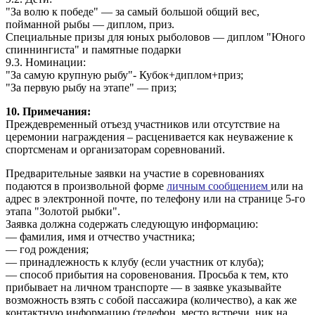
"За волю к победе" — за самый большой общий вес,
пойманной рыбы — диплом, приз.
Специальные призы для юных рыболовов — диплом "Юного
спиннингиста" и памятные подарки
9.3. Номинации:
"За самую крупную рыбу"- Кубок+диплом+приз;
"За первую рыбу на этапе" — приз;
10. Примечания:
Преждевременный отъезд участников или отсутствие на
церемонии награждения – расценивается как неуважение к
спортсменам и организаторам соревнований.
Предварительные заявки на участие в соревнованиях
подаются в произвольной форме
личным сообщением
или на
адрес в электронной почте, по телефону или на странице 5-го
этапа "Золотой рыбки".
Заявка должна содержать следующую информацию:
— фамилия, имя и отчество участника;
— год рождения;
— принадлежность к клубу (если участник от клуба);
— способ прибытия на соровенования. Просьба к тем, кто
прибывает на личном транспорте — в заявке указывайте
возможность взять с собой пассажира (количество), а как же
контактную информацию (телефон, место встречи, ник на