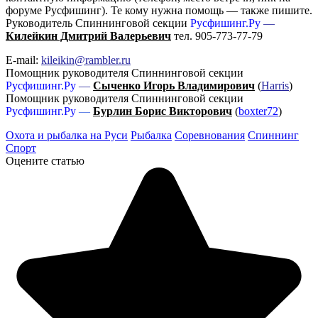
форуме Русфишинг). Те кому нужна помощь — также пишите.
Руководитель Спиннинговой секции
Русфишинг.Ру
—
Килейк
ин Дмитрий Валерьевич
тел.
905-773-77-79
E-mail:
kileikin@rambler.ru
Помощник руководителя Спиннинговой секции
Русфишинг.Ру
—
Сыченко Игорь Владимирович
(
Harris
)
Помощник руководителя Спиннинговой секции
Русфишинг.Ру
—
Бурлин Борис Викторович
(
boxter72
)
Охота и рыбалка на Руси
Рыбалка
Соревнования
Спиннинг
Спорт
Оцените статью