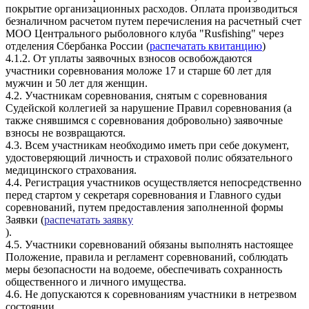
покрытие организационных расходов. Оплата производиться
безналичном расчетом путем перечисления на расчетный счет
МОО Центрального рыболовного клуба "Rusfishing" через
отделения Сбербанка России (
распечатать квитанцию
)
4.1.2. От уплаты заявочных взносов освобождаются
участники соревнования моложе 17 и старше 60 лет для
мужчин и 50 лет для женщин.
4.2. Участникам соревнования, снятым с соревнования
Судейской коллегией за нарушение Правил соревнования (а
также снявшимся с соревнования добровольно) заявочные
взносы не возвращаются.
4.3. Всем участникам необходимо иметь при себе документ,
удостоверяющий личность и страховой полис обязательного
медицинского страхования.
4.4. Регистрация участников осуществляется непосредственно
перед стартом у секретаря соревнования и Главного судьи
соревнований, путем предоставления заполненной формы
Заявки (
распечатать заявку
).
4.5. Участники соревнований обязаны выполнять настоящее
Положение, правила и регламент соревнований, соблюдать
меры безопасности на водоеме, обеспечивать сохранность
общественного и личного имущества.
4.6. Не допускаются к соревнованиям участники в нетрезвом
состоянии.