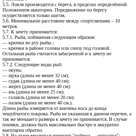
5.5. Ловля производится с берега, в пределах определённой
Положением акватории. Передвижение по берегу
осуществляется только шагом.
5.6. Минимальное расстояние между спортсменами – 10
метров.
5.7. К зачету принимается:
5.7.1. Рыба, пойманная следующим образом:
— крючки во рту рыбы ;
— крючки в районе головы или снизу под головой.
Остальная рыба считается забагренной и к зачету не
принимается.
5.7.2. Следующие виды рыб:
— окунь;
— щука (длина не менее 32 см);
— судак (длина не менее 40 см);
— жерех (длина не менее 40 см);
— язь (длина не менее 25 см);
— голавль (длина не менее 20 см);
— налим (длина не менее 40 см.).
Длина рыбы измеряется от кончика носа до конца
чешуйчатого покрова. Рыба не указанная в данном перечне, а
так же меньшего размера к зачету не принимается. В случае
поимки, должна быть максимально быстро и аккуратно
выпущена обратно.
5.8. На этапе вводиться принцип "поймал — отпустил":