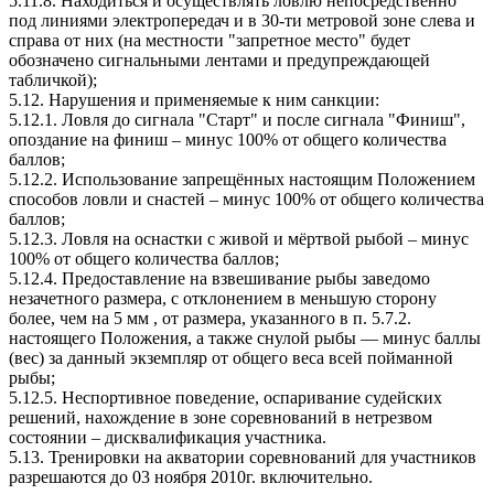
5.11.8. Находиться и осуществлять ловлю непосредственно
под линиями электропередач и в 30-ти метровой зоне слева и
справа от них (на местности "запретное место" будет
обозначено сигнальными лентами и предупреждающей
табличкой);
5.12. Нарушения и применяемые к ним санкции:
5.12.1. Ловля до сигнала "Старт" и после сигнала "Финиш",
опоздание на финиш – минус 100% от общего количества
баллов;
5.12.2. Использование запрещённых настоящим Положением
способов ловли и снастей – минус 100% от общего количества
баллов;
5.12.3. Ловля на оснастки с живой и мёртвой рыбой – минус
100% от общего количества баллов;
5.12.4. Предоставление на взвешивание рыбы заведомо
незачетного размера, с отклонением в меньшую сторону
более, чем на 5 мм , от размера, указанного в п. 5.7.2.
настоящего Положения, а также снулой рыбы — минус баллы
(вес) за данный экземпляр от общего веса всей пойманной
рыбы;
5.12.5. Неспортивное поведение, оспаривание судейских
решений, нахождение в зоне соревнований в нетрезвом
состоянии – дисквалификация участника.
5.13. Тренировки на акватории соревнований для участников
разрешаются до 03 ноября 2010г. включительно.