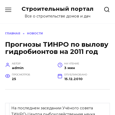
Перейти
Строительный портал
к
содержанию
Все о строительстве домов и дач
ГЛАВНАЯ
»
НОВОСТИ
Прогнозы ТИНРО по вылову
гидробионтов на 2011 год
АВТОР
НА ЧТЕНИЕ
admin
3 мин
ПРОСМОТРОВ
ОПУБЛИКОВАНО
25
15.12.2010
На последнем заседании Учёного совета
ТИНРО-Центра рыбохозяйственная наука