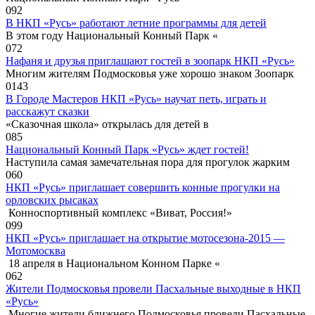
0
92
В НКП «Русь» работают летние программы для детей
В этом году Национальный Конный Парк «
0
72
Нафаня и друзья приглашают гостей в зоопарк НКП «Русь»
Многим жителям Подмосковья уже хорошо знаком Зоопарк
0
143
В Городе Мастеров НКП «Русь» научат петь, играть и
расскажут сказки
«Сказочная школа» открылась для детей в
0
85
Национальный Конный Парк «Русь» ждет гостей!
Наступила самая замечательная пора для прогулок жарким
0
60
НКП «Русь» приглашает совершить конные прогулки на
орловских рысаках
Конноспортивный комплекс «Виват, Россия!»
0
99
НКП «Русь» приглашает на открытие мотосезона-2015 —
Мотомосква
18 апреля в Национальном Конном Парке «
0
62
Жители Подмосковья провели Пасхальные выходные в НКП
«Русь»
Многие жители ближнего Подмосковья провели Пасхальные