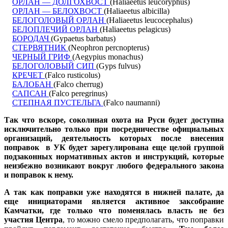
ОРЛАН — ДОЛГОХВОСТ
(Haliaeetus leucoryphus)
ОРЛАН — БЕЛОХВОСТ
(Haliaeetus albicilla)
БЕЛОГОЛОВЫЙ ОРЛАН
(Haliaeetus leucocephalus)
БЕЛОПЛЕЧИЙ ОРЛАН
(Haliaeetus pelagicus)
БОРОДАЧ
(Gypaetus barbatus)
СТЕРВЯТНИК
(Neophron percnopterus)
ЧЕРНЫЙ ГРИФ
(Aegypius monachus)
БЕЛОГОЛОВЫЙ СИП
(Gyps fulvus)
КРЕЧЕТ
(Falco rusticolus)
БАЛОБАН
(Falco cherrug)
САПСАН
(Falco peregrinus)
СТЕПНАЯ ПУСТЕЛЬГА
(Falco naumanni)
Так что вскоре, соколиная охота на Руси будет доступна
исключительно только при посредничестве официальных
организаций, деятельность которых после внесения
поправок в УК будет зарегулирована еще целой группой
подзаконных нормативных актов и инструкций, которые
неизбежно возникают вокруг любого федерального закона
и поправок к нему.
А так как поправки уже находятся в нижней палате, да
еще инициаторами является активное заксобрание
Камчатки, где только что поменялась власть не без
участия Центра
, то можно смело предполагать, что поправки