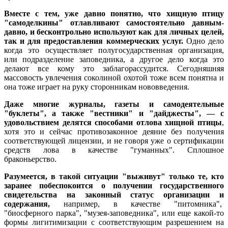
Вместе с тем, уже давно понятно, что хищную птицу
"самоделкины" отлавливают самостоятельно давным-
давно, и бесконтрольно используют как для личных целей,
так и для предоставления коммерческих услуг.
Одно дело
когда это осуществляет полугосударственная организация,
или подразделение заповедника, а другое дело когда это
делают все кому это заблагорассудится. Сегодняшняя
массовость увлечения соколиной охотой тоже всем понятна и
она тоже играет на руку сторонникам нововведения.
Даже многие журналы, газеты и самодеятельные
"буклеты", а также "вестники" и "дайджесты", — с
удовольствием делятся способами отлова хищной птицы
,
хотя это и сейчас противозаконное деяние без получения
соответствующей лицензии, и не говоря уже о сертификации
средств лова в качестве "гуманных". Сплошное
браконьерство.
Разумеется, в такой ситуации "выживут" только те, кто
заранее побеспокоится о получении государственного
свидетельства на законный статус организации и
содержания,
например, в качестве "питомника",
"биосферного парка", "музея-заповедника", или еще какой-то
формы лигитимизации с соответствующим разрешением на