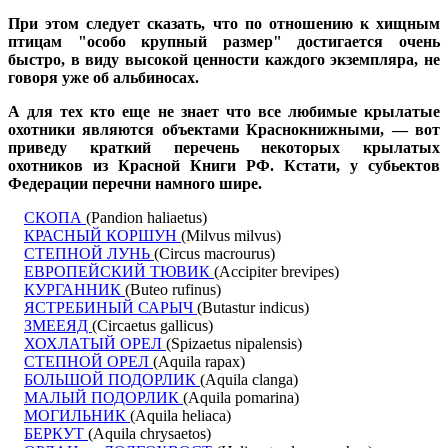
При этом следует сказать, что по отношению к хищным
птицам "особо крупный размер" достигается очень
быстро, в виду высокой ценности каждого экземпляра, не
говоря уже об альбиносах.
А для тех кто еще не знает что все любимые крылатые
охотники являются объектами Краснокнижными, — вот
приведу краткий перечень некоторых крылатых
охотников из Красной Книги РФ. Кстати, у субьектов
Федерации перечни намного шире.
СКОПА
(Pandion haliaetus)
КРАСНЫЙ КОРШУН
(Milvus milvus)
СТЕПНОЙ ЛУНЬ
(Circus macrourus)
ЕВРОПЕЙСКИЙ ТЮВИК
(Accipiter brevipes)
КУРГАННИК
(Buteo rufinus)
ЯСТРЕБИНЫЙ САРЫЧ
(Butastur indicus)
ЗМЕЕЯД
(Circaetus gallicus)
ХОХЛАТЫЙ ОРЕЛ
(Spizaetus nipalensis)
СТЕПНОЙ ОРЕЛ
(Aquila rapax)
БОЛЬШОЙ ПОДОРЛИК
(Aquila clanga)
МАЛЫЙ ПОДОРЛИК
(Aquila pomarina)
МОГИЛЬНИК
(Aquila heliaca)
БЕРКУТ
(Aquila chrysaetos)