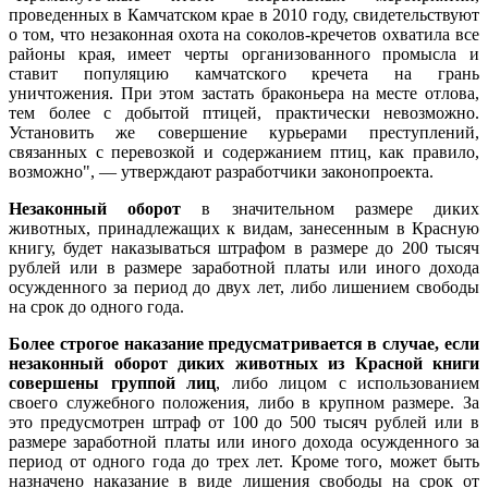
проведенных в Камчатском крае в 2010 году, свидетельствуют
о том, что незаконная охота на соколов-кречетов охватила все
районы края, имеет черты организованного промысла и
ставит популяцию камчатского кречета на грань
уничтожения. При этом застать браконьера на месте отлова,
тем более с добытой птицей, практически невозможно.
Установить же совершение курьерами преступлений,
связанных с перевозкой и содержанием птиц, как правило,
возможно", — утверждают разработчики законопроекта.
Незаконный оборот
в значительном размере диких
животных, принадлежащих к видам, занесенным в Красную
книгу, будет наказываться штрафом в размере до 200 тысяч
рублей или в размере заработной платы или иного дохода
осужденного за период до двух лет, либо лишением свободы
на срок до одного года.
Более строгое наказание предусматривается в случае, если
незаконный оборот диких животных из Красной книги
совершены группой лиц
, либо лицом с использованием
своего служебного положения, либо в крупном размере. За
это предусмотрен штраф от 100 до 500 тысяч рублей или в
размере заработной платы или иного дохода осужденного за
период от одного года до трех лет. Кроме того, может быть
назначено наказание в виде лишения свободы на срок от