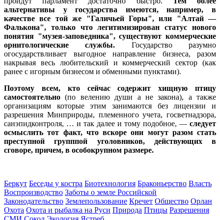
пройдут парламент достаточно быстро.
Тем более
альтернативы у государства имеются, например, в
качестве все той же "Галичьей Горы", или "Алтай —
Фалькона", только что легитимизирован статус нового
понятия "музея-заповедника", существуют коммерческие
орнитологические службы.
Государство разумно
огосударствливает выгодное направление бизнеса, разом
накрывая весь любительский и коммерческий сектор (как
ранее с игорным бизнесом и обменными пунктами).
Поэтому всем, кто сейчас содержит хищную птицу
самостоятельно
(по велению души а не закона), а также
организациям которые этим занимаются без лицензии и
разрешения Минприроды, племенного учета, госветнадзора,
санэпидконтроля, … и так далее и тому подобное, —
с
ледует
осмыслить тот факт, что вскоре они могут разом стать
преступной групппой уголовников, действующих в
сговоре, причем, в особокрупном размере.
Беркут
Беседы у костра
Биотехнология
Браконьерство
Власть
Воспроизводство
Заботы о земле Российской
Законодательство
Землепользование
Кречет
Общество
Орлан
Охота
Охота и рыбалка на Руси
Природа
Птицы
Разрешения
СМИ
Сокол
Экология
Ястреб