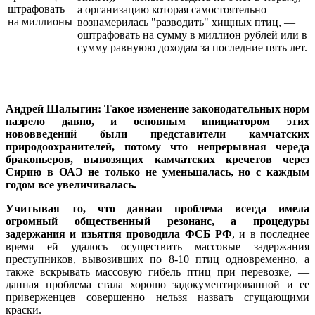
а организацию которая самостоятельно
вознамерилась "разводить" хищных птиц, —
оштрафовать на сумму в миллион рублей или в
сумму равнуюю доходам за последние пять лет.
Андрей Шалыгин: Такое изменение законодательных норм
назрело давно, и основным инициатором этих
нововведений были представители камчатских
природоохранителей, потому что непрерывная череда
браконьеров, вывозящих камчатских кречетов через
Сирию в ОАЭ не только не уменьшалась, но с каждым
годом все увеличивалась.
Учитывая то, что данная проблема всегда имела
огромный общественный резонанс, а процедуры
задержания и изьятия проводила ФСБ РФ
, и в последнее
время ей удалось осуществить массовые задержания
преступников, вывозивших по 8-10 птиц одновременно, а
также вскрывать массовую гибель птиц при перевозке, —
данная проблема стала хорошо задокументированной и ее
приверженцев совершенно нельзя назвать сгущающими
краски.