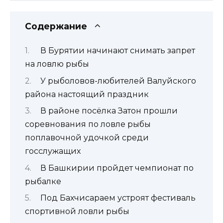
Содержание
В Бурятии начинают снимать запрет
на ловлю рыбы
У рыболовов-любителей Валуйского
района настоящий праздник
В районе посёлка Затон прошли
соревнования по ловле рыбы
поплавочной удочкой среди
госслужащих
В Башкирии пройдет чемпионат по
рыбалке
Под Бахчисараем устроят фестиваль
спортивной ловли рыбы