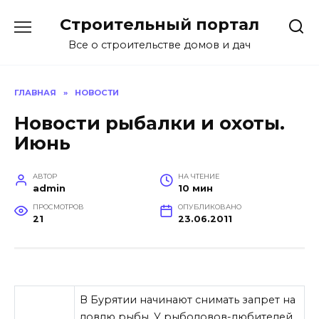
Перейти
Строительный портал
к
содержанию
Все о строительстве домов и дач
ГЛАВНАЯ
»
НОВОСТИ
Новости рыбалки и охоты.
Июнь
АВТОР
НА ЧТЕНИЕ
admin
10 мин
ПРОСМОТРОВ
ОПУБЛИКОВАНО
21
23.06.2011
В Бурятии начинают снимать запрет на
ловлю рыбы. У рыболовов-любителей