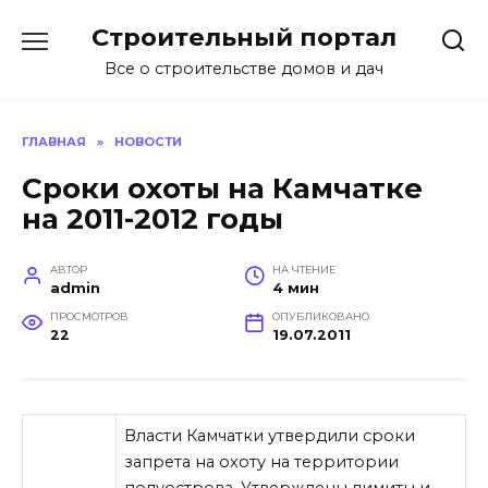
Перейти
Строительный портал
к
содержанию
Все о строительстве домов и дач
ГЛАВНАЯ
»
НОВОСТИ
Сроки охоты на Камчатке
на 2011-2012 годы
АВТОР
НА ЧТЕНИЕ
admin
4 мин
ПРОСМОТРОВ
ОПУБЛИКОВАНО
22
19.07.2011
Власти Камчатки утвердили сроки
запрета на охоту на территории
полуострова. Утверждены лимиты и