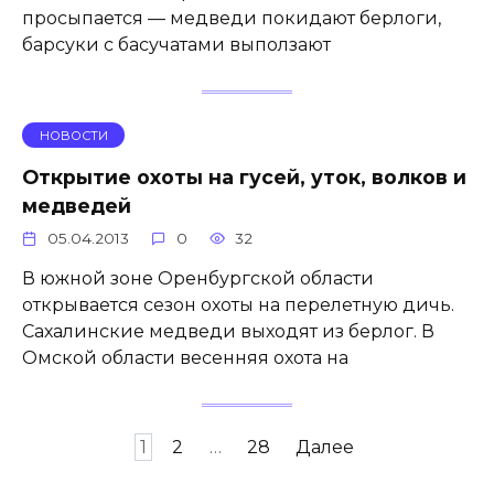
просыпается — медведи покидают берлоги,
барсуки с басучатами выползают
НОВОСТИ
Открытие охоты на гусей, уток, волков и
медведей
05.04.2013
0
32
В южной зоне Оренбургской области
открывается сезон охоты на перелетную дичь.
Сахалинские медведи выходят из берлог. В
Омской области весенняя охота на
Пагинация
1
2
…
28
Далее
записей