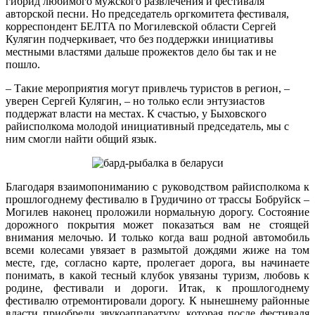
гибрид любимого мужского развлечения и фестиваля
авторской песни. Но председатель оргкомитета фестиваля,
корреспондент БЕЛТА по Могилевской области Сергей
Кулягин подчеркивает, что без поддержки инициативы
местными властями дальше прожектов дело бы так и не
пошло.
– Такие мероприятия могут привлечь туристов в регион, –
уверен Сергей Кулягин, – но только если энтузиастов
поддержат власти на местах. К счастью, у Быховского
райисполкома молодой инициативный председатель, мы с
ним смогли найти общий язык.
Благодаря взаимопониманию с руководством райисполкома к
прошлогоднему фестивалю в Грудичино от трассы Бобруйск –
Могилев наконец проложили нормальную дорогу. Состояние
дорожного покрытия может показаться вам не стоящей
внимания мелочью. И только когда ваш родной автомобиль
всеми колесами увязает в размытой дождями жиже на том
месте, где, согласно карте, пролегает дорога, вы начинаете
понимать, в какой тесный клубок увязаны туризм, любовь к
родине, фестивали и дороги. Итак, к прошлогоднему
фестивалю отремонтировали дорогу. К нынешнему районные
власти приобрели звукоаппаратуру, которая после фестиваля