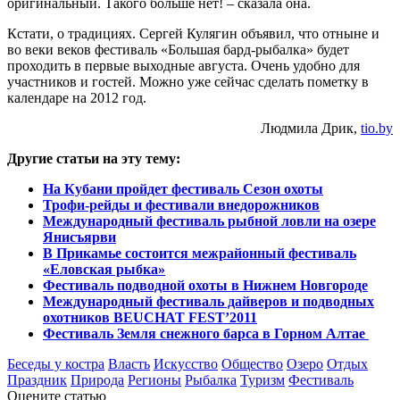
оригинальный. Такого больше нет! – сказала она.
Кстати, о традициях. Сергей Кулягин объявил, что отныне и
во веки веков фестиваль «Большая бард-рыбалка» будет
проходить в первые выходные августа. Очень удобно для
участников и гостей. Можно уже сейчас сделать пометку в
календаре на 2012 год.
Людмила Дрик,
tio.by
Другие статьи на эту тему:
На Кубани пройдет фестиваль Сезон охоты
Трофи-рейды и фестивали внедорожников
Международный фестиваль рыбной ловли на озере
Янисъярви
В Прикамье состоится межрайонный фестиваль
«Еловская рыбка»
Фестиваль подводной охоты в Нижнем Новгороде
Международный фестиваль дайверов и подводных
охотников BEUCHAT FEST’2011
Фестиваль Земля снежного барса в Горном Алтае
Беседы у костра
Власть
Искусство
Общество
Озеро
Отдых
Праздник
Природа
Регионы
Рыбалка
Туризм
Фестиваль
Оцените статью