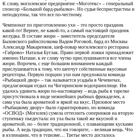
К слову, могилевское предприятие «Моготекс» – генеральный
спонсор «Большой бард-рыбалки». Но судья беспристрастны и
неподкупны, так что все по-честному.
Чемпионат по приготовлению ухи – это просто праздник
какой-то! Вернее, не какой-то, а самый настоящий праздник
желудка. В составе жюри – заместитель председателя
Быховского райисполкома Вадим Роговой, бард из Москвы
Александр Макаренков, шеф-повар могилевского ресторана
«Габрово» Наталья Буглак. Право первой ложки принадлежит
именно Наташе, к ее слову чутко прислушиваются все члены
жюри. Впрочем, с еще большим вниманием каждый
прислушивается к тому, что шепчут собственные вкусовые
рецепторы. Первую порцию ухи нам предложила команда
«Рыбацкий двор» – так называется усадьба в Чечевичах,
предлагающая отдых на Чигиринском водохранилище. Им
удалось удивить жюри по-настоящему – ведь рыба в тарелке
присутствовала в виде нежнейших рыбных фрикаделек, а
сама уха была ароматной и яркой на вкус. Призовое место
«Рыбацкому двору» было гарантировано, но команда
«ОСВОД» (Могилев) сумела оттеснить соперников на вторую
ступеньку пьедестала: их уха была такой же вкусной и
ароматной, но – более традиционной, с плавающими кусками
рыбы. А ведь традиции, что ни говорите, – великая вещь. Что
в кулинарии, что в туризме… Третье место досталось