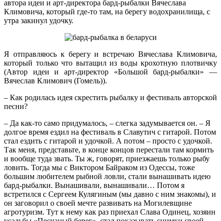
автора идеи и арт-директора бард-рыбалки Вячеслава
Климовича, который где-то там, на берегу водохранилища, с
утра закинул удочку.
Я отправляюсь к берегу и встречаю Вячеслава Климовича,
который только что вытащил из воды крохотную плотвичку
(Автор идеи и арт-директор «Большой бард-рыбалки» —
Вячеслав Климович (Гомель)).
– Как родилась идея скрестить рыбалку и фестиваль авторской
песни?
– Да как-то само придумалось, – слегка задумывается он. – Я
долгое время ездил на фестиваль в Славутич с гитарой. Потом
стал ездить с гитарой и удочкой. А потом – просто с удочкой.
Так меня, представьте, в конце концов перестали там кормить
и вообще туда звать. Ты ж, говорят, приезжаешь только рыбу
ловить. Тогда мы с Виктором Байраком из Одессы, тоже
большим любителем рыбной ловли, стали вынашивать идею
бард-рыбалки. Вынашивали, вынашивали… Потом я
встретился с Сергеем Кулягиным (мы давно с ним знакомы), и
он заговорил о своей мечте развивать на Могилевщине
агротуризм. Тут к нему как раз приехал Слава Одинец, хозяин
усадьбы «Песчаный берег», стал показывать снимки своей