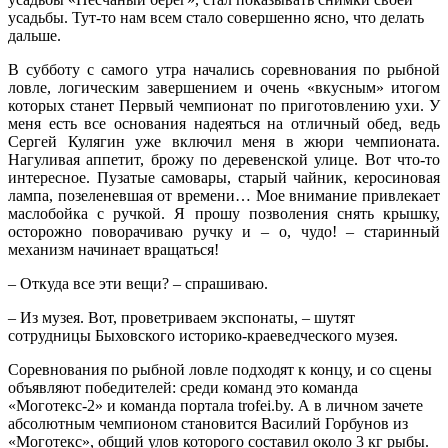
усадьбы. Тут-то нам всем стало совершенно ясно, что делать
дальше.
В субботу с самого утра начались соревнования по рыбной
ловле, логическим завершением и очень «вкусным» итогом
которых станет Первый чемпионат по приготовлению ухи. У
меня есть все основания надеяться на отличный обед, ведь
Сергей Кулягин уже включил меня в жюри чемпионата.
Нагуливая аппетит, брожу по деревенской улице. Вот что-то
интересное. Пузатые самовары, старый чайник, керосиновая
лампа, позеленевшая от времени… Мое внимание привлекает
маслобойка с ручкой. Я прошу позволения снять крышку,
осторожно поворачиваю ручку и – о, чудо! – старинный
механизм начинает вращаться!
– Откуда все эти вещи? – спрашиваю.
– Из музея. Вот, проветриваем экспонаты, – шутят
сотрудницы Быховского историко-краеведческого музея.
Соревнования по рыбной ловле подходят к концу, и со сцены
объявляют победителей: среди команд это команда
«Моготекс-2» и команда портала trofei.by. А в личном зачете
абсолютным чемпионом становится Василий Горбунов из
«Моготекс», общий улов которого составил около 3 кг рыбы.