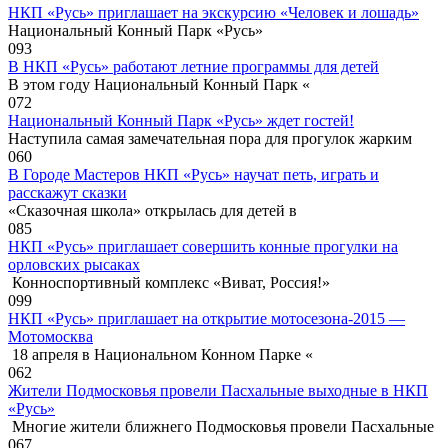
НКП «Русь» приглашает на экскурсию «Человек и лошадь»
Национальный Конный Парк «Русь»
0
93
В НКП «Русь» работают летние программы для детей
В этом году Национальный Конный Парк «
0
72
Национальный Конный Парк «Русь» ждет гостей!
Наступила самая замечательная пора для прогулок жарким
0
60
В Городе Мастеров НКП «Русь» научат петь, играть и
расскажут сказки
«Сказочная школа» открылась для детей в
0
85
НКП «Русь» приглашает совершить конные прогулки на
орловских рысаках
Конноспортивный комплекс «Виват, Россия!»
0
99
НКП «Русь» приглашает на открытие мотосезона-2015 —
Мотомосква
18 апреля в Национальном Конном Парке «
0
62
Жители Подмосковья провели Пасхальные выходные в НКП
«Русь»
Многие жители ближнего Подмосковья провели Пасхальные
0
67