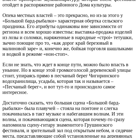
отойдет в распоряжение районного Дома культуры.
Опека местных властей – это прекрасно, но из-за этого у
«Большой бард-рыбалки» характерная обертка сельского
праздника. Его атрибуты одинаковы вне зависимости от
региона и всем хорошо известны: выставка-продажа изделий
из лозы и соломки, наряженные в народные «строі» тетушки,
зычно поющие про то, «как дорог край березовый в
малиновой заре» и, конечно же, бойкая торговля шашлыками
и водкой в режиме «нон-стоп».
Если не знать, что ждет в конце пути, можно было впасть в
уныние. Но в конце этой громкоголосой деревенской улицы
стоит, упираясь прямо в песчаный берег Чигиринского
водохранилища, усадьба, которая так и называется –
«Песчаный берег», и вот тут-то и происходило самое
интересное.
Достаточно сказать, что большая сцена «Большой бард-
рыбалки» была плавучей – стояла на понтоне и слегка
покачивалась в такт музыке и набегавшим волнам. И эти
волны, и покачивающаяся сцена, которая почему-то сразу
напомнила сцену-гитару знаменитого Грушинского
фестиваля, и зрительный зал под открытым небом, и сидячие
места, представляющие собой установленные на деревянных