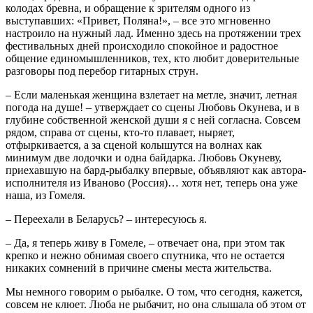
колодах бревна, и обращение к зрителям одного из
выступавших: «Привет, Поляна!», – все это мгновенно
настроило на нужный лад. Именно здесь на протяжении трех
фестивальных дней происходило спокойное и радостное
общение единомышленников, тех, кто любит доверительные
разговоры под перебор гитарных струн.
– Если маленькая женщина взлетает на метле, значит, летная
погода на душе! – утверждает со сцены Любовь Окунева, и в
глубине собственной женской души я с ней согласна. Совсем
рядом, справа от сцены, кто-то плавает, ныряет,
отфыркивается, а за сценой колышутся на волнах как
минимум две лодочки и одна байдарка. Любовь Окуневу,
приехавшую на бард-рыбалку впервые, объявляют как автора-
исполнителя из Иваново (Россия)… хотя нет, теперь она уже
наша, из Гомеля.
– Переехали в Беларусь? – интересуюсь я.
– Да, я теперь живу в Гомеле, – отвечает она, при этом так
крепко и нежно обнимая своего спутника, что не остается
никаких сомнений в причине смены места жительства.
Мы немного говорим о рыбалке. О том, что сегодня, кажется,
совсем не клюет. Люба не рыбачит, но она слышала об этом от