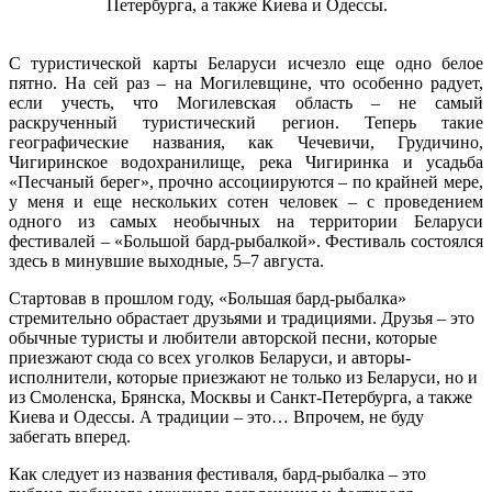
Петербурга, а также Киева и Одессы.
С туристической карты Беларуси исчезло еще одно белое
пятно. На сей раз – на Могилевщине, что особенно радует,
если учесть, что Могилевская область – не самый
раскрученный туристический регион. Теперь такие
географические названия, как Чечевичи, Грудичино,
Чигиринское водохранилище, река Чигиринка и усадьба
«Песчаный берег», прочно ассоциируются – по крайней мере,
у меня и еще нескольких сотен человек – с проведением
одного из самых необычных на территории Беларуси
фестивалей – «Большой бард-рыбалкой». Фестиваль состоялся
здесь в минувшие выходные, 5–7 августа.
Стартовав в прошлом году, «Большая бард-рыбалка»
стремительно обрастает друзьями и традициями. Друзья – это
обычные туристы и любители авторской песни, которые
приезжают сюда со всех уголков Беларуси, и авторы-
исполнители, которые приезжают не только из Беларуси, но и
из Смоленска, Брянска, Москвы и Санкт-Петербурга, а также
Киева и Одессы. А традиции – это… Впрочем, не буду
забегать вперед.
Как следует из названия фестиваля, бард-рыбалка – это