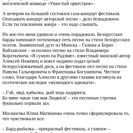
могилевской команде «Ушистый оркестрик».
А вечером на большой состоялся гала-концерт фестиваля.
Описывать концерт авторской песни – дело безнадежное.
Если ты поклонник жанра – это надо слышать.
Но кое-что меня удивило и очень порадовало. Белорусские
барды начинают потихоньку петь песни на стихи белорусских
поэтов. Знаменитый дуэт из Минска – Галина и Борис
Вайханские – исполнил песню на стихи Владимира
Короткевича «Я сумую па Радзіме», известный минский автор
Алексей Нежевец и вовсе недавно издал целый
белорусскоязычный диск, а на фестивале пел песни на стихи
Навума Гальпяровича и Франтишка Богушевича. Честное
слово, благодаря Алексею я другими глазами взглянула на
поэтическое наследие «мужицкого адвоката».
– Гэй, ляці, кабылка, дый хоць падарвіся,
Бо мяне чакае там мая Людвіся! – эти песенные строчки
буквально порвали зал.
Москвичка Юлия Матвиенко очень точно сформулировала то,
что чувствовали все.
– Бард-рыбалка – прекрасный фестиваль, а главное –